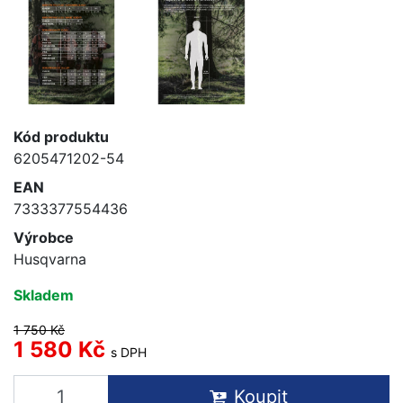
Kód produktu
6205471202-54
EAN
7333377554436
Výrobce
Husqvarna
Skladem
1 750 Kč
1 580 Kč
s DPH
Koupit