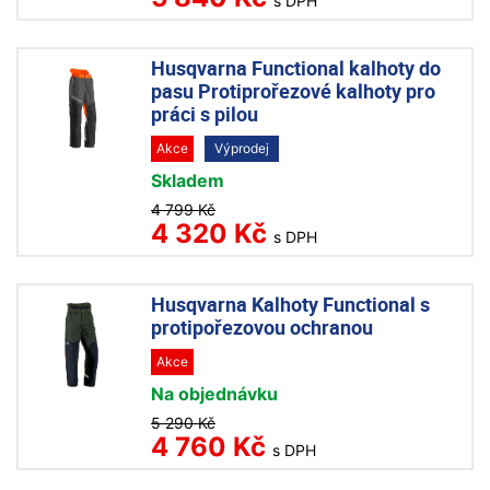
s DPH
Husqvarna Functional kalhoty do
pasu Protiprořezové kalhoty pro
práci s pilou
Akce
Výprodej
Skladem
4 799 Kč
4 320 Kč
s DPH
Husqvarna Kalhoty Functional s
protipořezovou ochranou
Akce
Na objednávku
5 290 Kč
4 760 Kč
s DPH