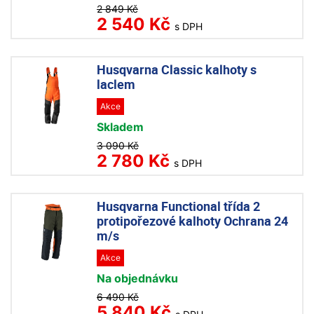
2 849 Kč
2 540 Kč
s DPH
Husqvarna Classic kalhoty s
laclem
Akce
Skladem
3 090 Kč
2 780 Kč
s DPH
Husqvarna Functional třída 2
protipořezové kalhoty Ochrana 24
m/s
Akce
Na objednávku
6 490 Kč
5 840 Kč