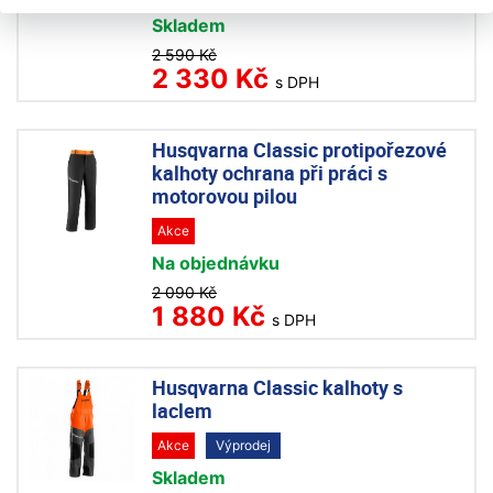
Skladem
2 590 Kč
2 330 Kč
s DPH
Husqvarna Classic protipořezové
kalhoty ochrana při práci s
motorovou pilou
Akce
Na objednávku
2 090 Kč
1 880 Kč
s DPH
Husqvarna Classic kalhoty s
laclem
Akce
Výprodej
Skladem