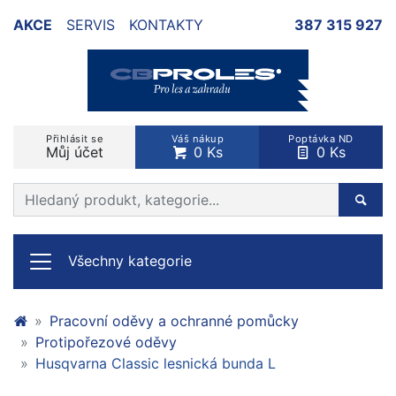
AKCE
SERVIS
KONTAKTY
387 315 927
Přihlásit se
Váš nákup
Poptávka ND
Můj účet
0 Ks
0 Ks
Prohledat web
Hleda
Všechny kategorie
Pracovní oděvy a ochranné pomůcky
Protipořezové oděvy
Husqvarna Classic lesnická bunda L