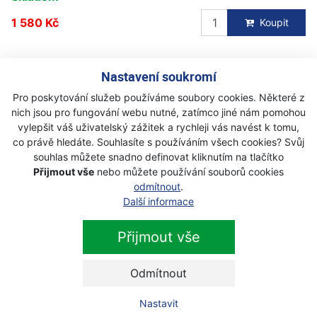
1 580 Kč
Koupit
Další produkty z kategorie
Nastavení soukromí
protipořezové oděvy
Pro poskytování služeb používáme soubory cookies. Některé z
nich jsou pro fungování webu nutné, zatímco jiné nám pomohou
vylepšit váš uživatelský zážitek a rychleji vás navést k tomu,
Husqvarna Classic kalhoty do pasu
co právě hledáte. Souhlasíte s používáním všech cookies? Svůj
souhlas můžete snadno definovat kliknutím na tlačítko
Akce
Výprodej
Přijmout vše
nebo můžete používání souborů cookies
Skladem
odmítnout
.
2 490 Kč
Další informace
1 999 Kč
s DPH
Přijmout vše
Husqvarna Classic protipořezové
Odmítnout
kalhoty Ochrana třídy 1 pro práci s
pilou
Nastavit
Novinka
Akce