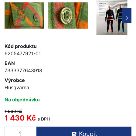
Kód produktu
6205477921-01
EAN
7333377643918
Výrobce
Husqvarna
Na objednávku
1 590 Kč
1 430 Kč
s DPH
Koupit