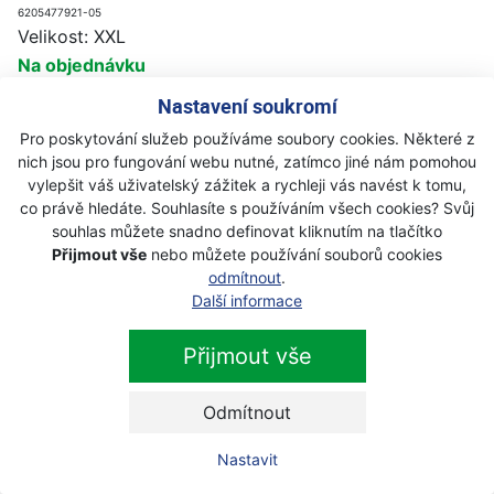
6205477921-05
Velikost: XXL
Na objednávku
Nastavení soukromí
1 430 Kč
Koupit
Pro poskytování služeb používáme soubory cookies. Některé z
nich jsou pro fungování webu nutné, zatímco jiné nám pomohou
Další produkty z kategorie
trika a
vylepšit váš uživatelský zážitek a rychleji vás navést k tomu,
košile
co právě hledáte. Souhlasíte s používáním všech cookies? Svůj
souhlas můžete snadno definovat kliknutím na tlačítko
Přijmout vše
nebo můžete používání souborů cookies
odmítnout
.
Husqvarna Flanelová košile S
Další informace
Novinka
Akce
Na objednávku
Přijmout vše
1 099 Kč
989 Kč
s DPH
Odmítnout
Nastavit
Husqvarna Triko Technical s