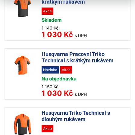
krátkým rukávem
Akce
Skladem
1 149 Kč
1 030 Kč
s DPH
Husqvarna Pracovní Triko
Technical s krátkým rukávem
Novinka
Akce
Na objednávku
1 150 Kč
1 030 Kč
s DPH
Husqvarna Triko Technical s
dlouhým rukávem
Akce