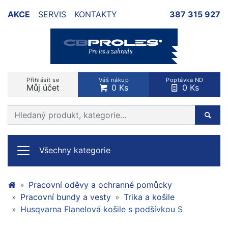
AKCE
SERVIS
KONTAKTY
387 315 927
Přihlásit se
Váš nákup
Poptávka ND
Můj účet
0 Ks
0 Ks
Prohledat web
Hleda
Všechny kategorie
Pracovní oděvy a ochranné pomůcky
Pracovní bundy a vesty
Trika a košile
Husqvarna Flanelová košile s podšívkou S