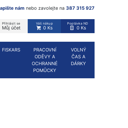
apište nám
nebo zavolejte na
387 315 927
Přihlásit se
Váš nákup
Poptávka ND
Můj účet
0 Ks
0 Ks
rodukt, kategorie...
FISKARS
PRACOVNÍ
VOLNÝ
ODĚVY A
ČAS A
OCHRANNÉ
DÁRKY
POMŮCKY