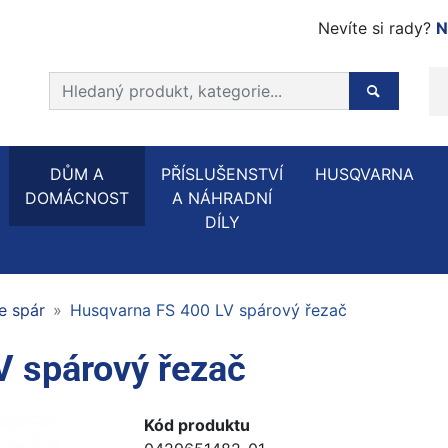
Nevíte si rady?
N
Prohledat web
Hledaný p
DŮM A
PŘÍSLUŠENSTVÍ
HUSQVARNA
DOMÁCNOST
A NÁHRADNÍ
DÍLY
e spár
Husqvarna FS 400 LV spárový řezač
V spárový řezač
Kód produktu