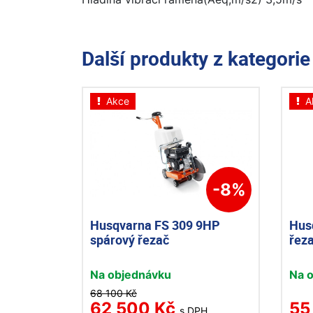
Další produkty z kategori
Akce
A
-8%
Husqvarna FS 309 9HP
Hus
spárový řezač
řez
Na objednávku
Na 
68 100 Kč
62 500 Kč
55
s DPH