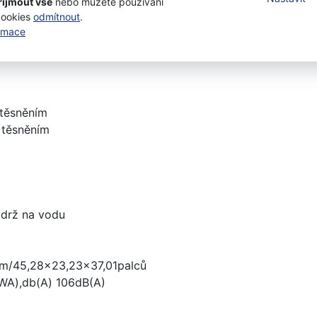
řijmout vše
nebo můžete používání
V
cookies
odmítnout
.
ormace
min
 těsněním
a těsněním
ádrž na vodu
m/45,28x23,23x37,01palců
LWA),db(A) 106dB(A)