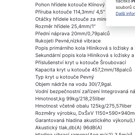
tlačítko
P
Pohon hřídele kotouče Klínový řemen Poly-
souborů 
Příruba kotouče 114,3mm/ 4,5"
Další inf
Otáčky hřídele kotouče za minutu 3000ot./
Rozměr hřídele 25,4mm/1"
Přední náprava 20mm/0,79palců
Rukojeti Pevné,nízké vibrace
Popis primárního kola Hliníková s ložisky a
Sekundární popis kola Hliníková s ložisky 
Příslušenství kryt u kotouče Šroubovací
Kapacita kryt u kotouče 457,2mm/18palců
Typ kryt u kotouče Pevný
Objem nádrže na vodu 30l/7,9gal.
Vodní bezpečnostní zařízení Integrovaná n
Hmotnost,kg 99kg/218,25liber
Hmotnost včetně obalu 125kg/275,57liber
Rozměry výrobku, DxŠxV 1150x590x940m
Garantovaná hladina akustického výkonu(
Akustický tlak,db(A) 96dB(A)
Hladina vibrací ramena(Aeq,m/s2) 3,5m/s²