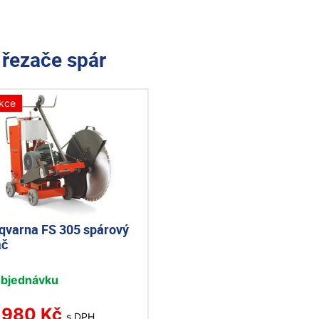
e
řezače spár
kce
qvarna FS 305 spárový
ač
objednávku
 980 Kč
s DPH