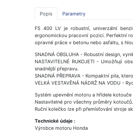
Popis
Parametry
FS 400 LV je robustní, univerzální benz
ergonomickou pracovní pozici. Perfektní rozl
opravné práce v betonu nebo asfaltu, s hl
SNADNÁ OBSLUHA - Robustní design, vynikají
NASTAVITELNÉ RUKOJETI - Umožňují obsluze
snadnější přepravu.
SNADNÁ PŘEPRAVA - Kompaktní pila, ktero
VELKÁ VESTAVĚNÁ NÁDRŽ NA VODU - Rychlé 
Systém upevnění motoru a hřídele kotouče z
Nastavitelné pro všechny průměry kotoučů.
Ruční kolečko lze při přemísťování stroje sk
Technické údaje :
Výrobce motoru Honda