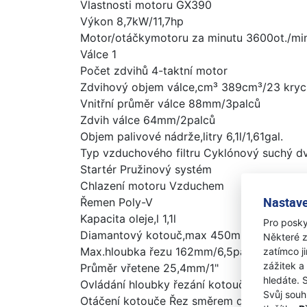
Vlastnosti motoru GX390
Výkon 8,7kW/11,7hp
Motor/otáčkymotoru za minutu 3600ot./mi
Válce 1
Počet zdvihů 4-taktní motor
Zdvihový objem válce,cm³ 389cm³/23 kryc
Vnitřní průměr válce 88mm/3palců
Zdvih válce 64mm/2palců
Objem palivové nádrže,litry 6,1l/1,61gal.
Typ vzduchového filtru Cyklónový suchý dv
Startér Pružinový systém
Chlazení motoru Vzduchem
Nastave
Řemen Poly-V
Kapacita oleje,l 1,1l
Pro posky
Diamantový kotouč,max 450mm/18"
Některé z
Max.hloubka řezu 162mm/6,5palců
zatímco j
zážitek a
Průměr vřetene 25,4mm/1"
hledáte. 
Ovládání hloubky řezání kotouče Ruční kol
Svůj souh
Otáčení kotouče Řez směrem dolů