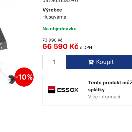
0429651482-01
Výrobce
Husqvarna
Na objednávku
73 990 Kč
66 590 Kč
s DPH
Koupit
-10%
Tento produkt můž
splátky
Více informací