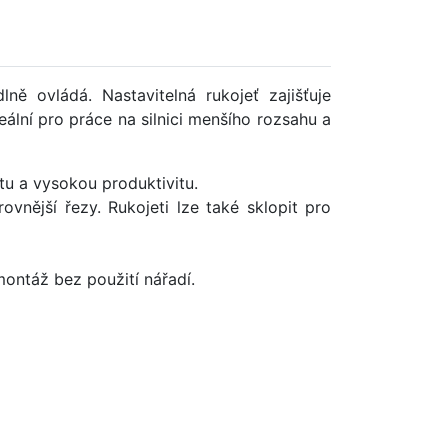
ě ovládá. Nastavitelná rukojeť zajišťuje
deální pro práce na silnici menšího rozsahu a
tu a vysokou produktivitu.
nější řezy. Rukojeti lze také sklopit pro
ntáž bez použití nářadí.