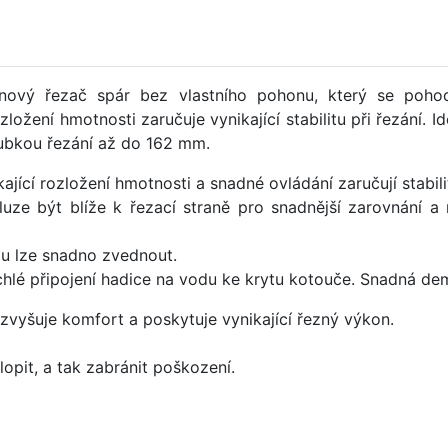
inový řezač spár bez vlastního pohonu, který se pohodln
ožení hmotnosti zaručuje vynikající stabilitu při řezání. I
oubkou řezání až do 162 mm.
cí rozložení hmotnosti a snadné ovládání zaručují stabili
 být blíže k řezací straně pro snadnější zarovnání a rov
u lze snadno zvednout.
připojení hadice na vodu ke krytu kotouče. Snadná demo
vyšuje komfort a poskytuje vynikající řezný výkon.
lopit, a tak zabránit poškození.