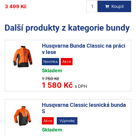
3 499 Kč
Koupit
Další produkty z kategorie
bundy
Husqvarna Bunda Classic na práci
v lese
Novinka
Akce
Skladem
1 750 Kč
1 580 Kč
s DPH
Husqvarna Classic lesnická bunda
S
Akce
Výprodej
Skladem