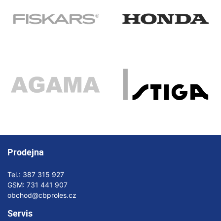
Prodejna
Tel.:
387 315 927
GSM:
731 441 907
obchod@cbproles.cz
Servis