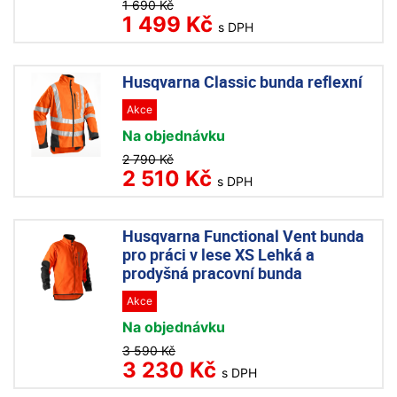
1 690 Kč
1 499 Kč
s DPH
Husqvarna Classic bunda reflexní
Akce
Na objednávku
2 790 Kč
2 510 Kč
s DPH
Husqvarna Functional Vent bunda
pro práci v lese XS Lehká a
prodyšná pracovní bunda
Akce
Na objednávku
3 590 Kč
3 230 Kč
s DPH