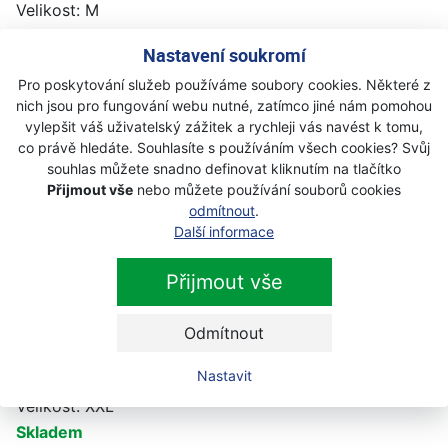
Velikost: M
Na objednávku
Nastavení soukromí
3 499 Kč
Koupit
Pro poskytování služeb používáme soubory cookies. Některé z
nich jsou pro fungování webu nutné, zatímco jiné nám pomohou
6205464174-54
vylepšit váš uživatelský zážitek a rychleji vás navést k tomu,
Velikost: L
co právě hledáte. Souhlasíte s používáním všech cookies? Svůj
Na objednávku
souhlas můžete snadno definovat kliknutím na tlačítko
Přijmout vše
nebo můžete používání souborů cookies
3 499 Kč
Koupit
odmítnout
.
Další informace
6205464174-58
Velikost: XL
Přijmout vše
Skladem
Odmítnout
3 499 Kč
Koupit
Nastavit
6205464174-62
Velikost: XXL
Skladem