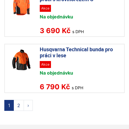
Akce
Na objednávku
3 690 Kč
s DPH
Husqvarna Technical bunda pro
práci v lese
Akce
Na objednávku
6 790 Kč
s DPH
1
2
›