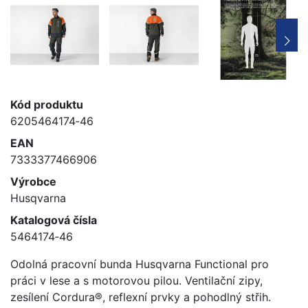
Kód produktu
6205464174‑46
EAN
7333377466906
Výrobce
Husqvarna
Katalogová čísla
5464174‑46
Odolná pracovní bunda Husqvarna Functional pro
práci v lese a s motorovou pilou. Ventilační zipy,
zesílení Cordura®, reflexní prvky a pohodlný střih.