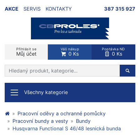
AKCE
SERVIS
KONTAKTY
387 315 927
Přihlásit se
Váš nákup
Poptávka ND
Můj účet
0 Ks
0 Ks
Prohledat web
Hleda
Všechny kategorie
Pracovní oděvy a ochranné pomůcky
Pracovní bundy a vesty
Bundy
Husqvarna Functional S 46/48 lesnická bunda