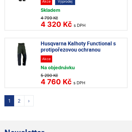
Akce
Výprodej
Skladem
4 799 Kč
4 320 Kč
s DPH
Husqvarna Kalhoty Functional s
protipořezovou ochranou
Akce
Na objednávku
5 290 Kč
4 760 Kč
s DPH
1
2
›