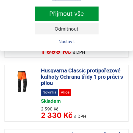
protipořezové oděvy
Přijmout vše
Husqvarna Classic kalhoty do pasu
Odmítnout
Akce
Výprodej
Skladem
Nastavit
2 490 Kč
1 999 Kč
s DPH
Husqvarna Classic protipořezové
kalhoty Ochrana třídy 1 pro práci s
pilou
Novinka
Akce
Skladem
2 590 Kč
2 330 Kč
s DPH