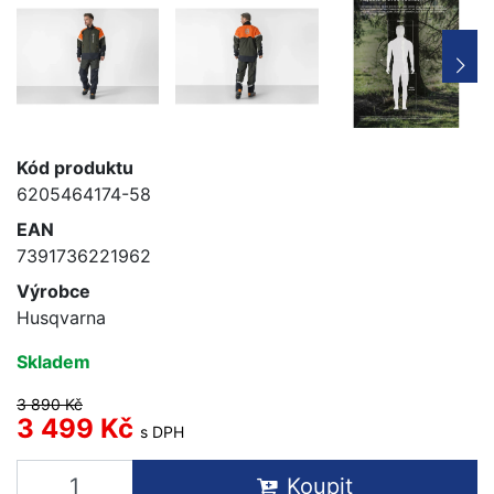
Kód produktu
6205464174-58
EAN
7391736221962
Výrobce
Husqvarna
Skladem
3 890 Kč
3 499 Kč
s DPH
Koupit