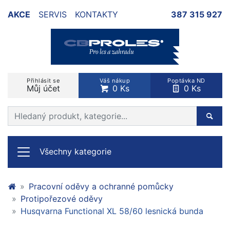
AKCE
SERVIS
KONTAKTY
387 315 927
Přihlásit se
Váš nákup
Poptávka ND
Můj účet
0 Ks
0 Ks
Prohledat web
Hleda
Všechny kategorie
Pracovní oděvy a ochranné pomůcky
Protipořezové oděvy
Husqvarna Functional XL 58/60 lesnická bunda