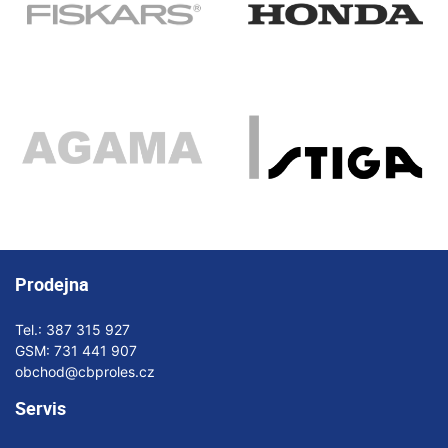
Prodejna
Tel.:
387 315 927
GSM:
731 441 907
obchod@cbproles.cz
Servis