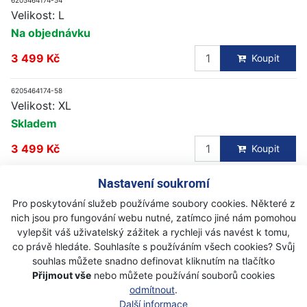
Velikost: L
Na objednávku
3 499 Kč
Koupit
6205464174-58
Velikost: XL
Skladem
3 499 Kč
Koupit
Nastavení soukromí
6205464174-62
Velikost: XXL
Pro poskytování služeb používáme soubory cookies. Některé z
Skladem
nich jsou pro fungování webu nutné, zatímco jiné nám pomohou
vylepšit váš uživatelský zážitek a rychleji vás navést k tomu,
3 499 Kč
Koupit
co právě hledáte. Souhlasíte s používáním všech cookies? Svůj
souhlas můžete snadno definovat kliknutím na tlačítko
Přijmout vše
nebo můžete používání souborů cookies
Další produkty z kategorie
odmítnout
.
Další informace