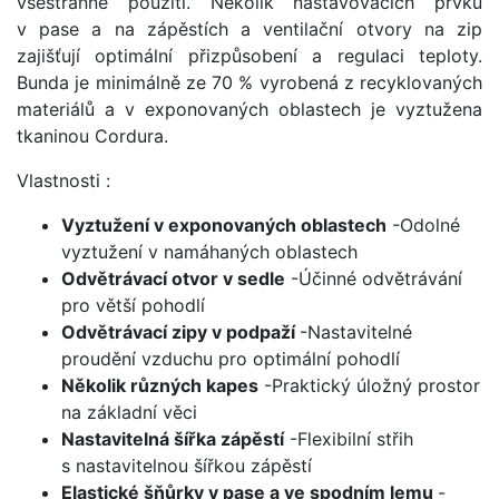
všestranné použití. Několik nastavovacích prvků
v pase a na zápěstích a ventilační otvory na zip
zajišťují optimální přizpůsobení a regulaci teploty.
Bunda je minimálně ze 70 % vyrobená z recyklovaných
materiálů a v exponovaných oblastech je vyztužena
tkaninou Cordura.
Vlastnosti :
Vyztužení v exponovaných oblastech
-
Odolné
vyztužení v namáhaných oblastech
Odvětrávací otvor v sedle
-
Účinné odvětrávání
pro větší pohodlí
Odvětrávací zipy v podpaží
-
Nastavitelné
proudění vzduchu pro optimální pohodlí
Několik různých kapes
-
Praktický úložný prostor
na základní věci
Nastavitelná šířka zápěstí
-
Flexibilní střih
s nastavitelnou šířkou zápěstí
Elastické šňůrky v pase a ve spodním lemu
-