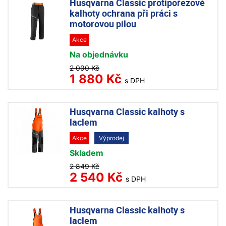
Husqvarna Classic protipořezové
kalhoty ochrana při práci s
motorovou pilou
Akce
Na objednávku
2 090 Kč
1 880 Kč
s DPH
Husqvarna Classic kalhoty s
laclem
Akce
Výprodej
Skladem
2 849 Kč
2 540 Kč
s DPH
Husqvarna Classic kalhoty s
laclem