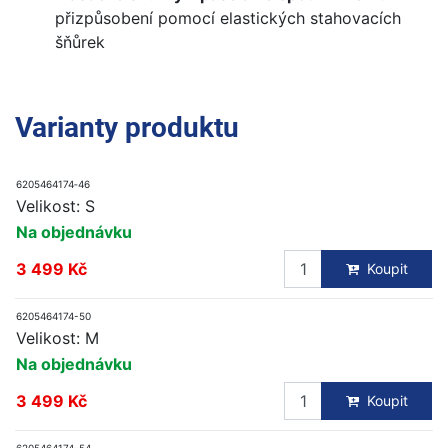
přizpůsobení pomocí elastických stahovacích
šňůrek
Varianty produktu
6205464174‑46
Velikost: S
Na objednávku
3 499 Kč
Koupit
6205464174-50
Velikost: M
Na objednávku
3 499 Kč
Koupit
6205464174-54