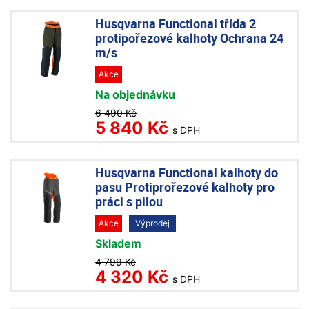
Husqvarna Functional třída 2
protipořezové kalhoty Ochrana 24
m/s
Akce
Na objednávku
6 490 Kč
5 840 Kč
s DPH
Husqvarna Functional kalhoty do
pasu Protiprořezové kalhoty pro
práci s pilou
Akce
Výprodej
Skladem
4 799 Kč
4 320 Kč
s DPH