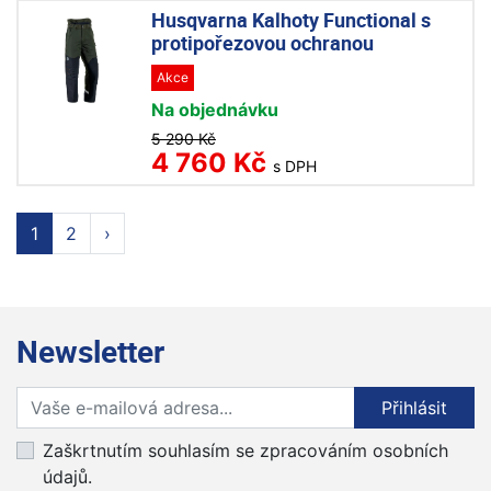
Husqvarna Kalhoty Functional s
protipořezovou ochranou
Akce
Na objednávku
5 290 Kč
4 760 Kč
s DPH
1
2
›
Newsletter
Přihlaste se k odběru novinek
Přihlásit
Zaškrtnutím souhlasím se zpracováním osobních
údajů.