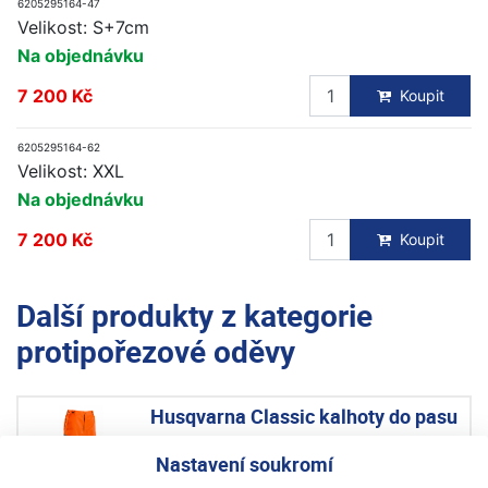
6205295164-47
Velikost: S+7cm
Na objednávku
7 200 Kč
Koupit
6205295164-62
Velikost: XXL
Na objednávku
7 200 Kč
Koupit
Další produkty z kategorie
protipořezové oděvy
Husqvarna Classic kalhoty do pasu
Akce
Výprodej
Nastavení soukromí
Skladem