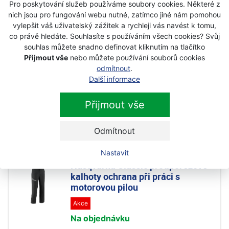
Pro poskytování služeb používáme soubory cookies. Některé z
2 490 Kč
nich jsou pro fungování webu nutné, zatímco jiné nám pomohou
1 999 Kč
s DPH
vylepšit váš uživatelský zážitek a rychleji vás navést k tomu,
co právě hledáte. Souhlasíte s používáním všech cookies? Svůj
souhlas můžete snadno definovat kliknutím na tlačítko
Husqvarna Classic protipořezové
Přijmout vše
nebo můžete používání souborů cookies
kalhoty Ochrana třídy 1 pro práci s
odmítnout
.
pilou
Další informace
Novinka
Akce
Přijmout vše
Skladem
2 590 Kč
2 330 Kč
Odmítnout
s DPH
Nastavit
Husqvarna Classic protipořezové
kalhoty ochrana při práci s
motorovou pilou
Akce
Na objednávku