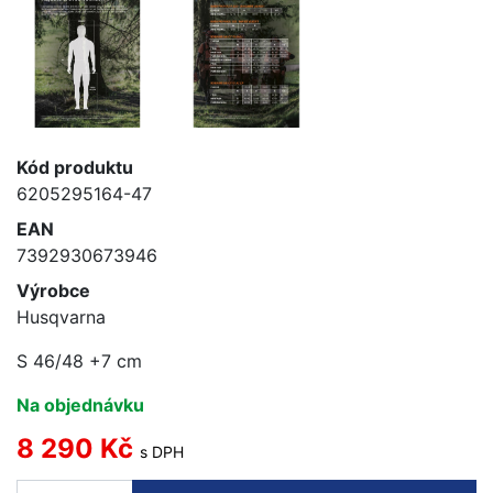
Kód produktu
6205295164-47
EAN
7392930673946
Výrobce
Husqvarna
S 46/48 +7 cm
Na objednávku
8 290 Kč
s DPH