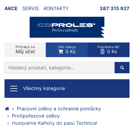
AKCE
SERVIS
KONTAKTY
387 315 927
Přihlásit se
Váš nákup
Poptávka ND
Můj účet
0 Ks
0 Ks
Prohledat web
Hleda
Všechny kategorie
Pracovní oděvy a ochranné pomůcky
Protipořezové oděvy
Husqvarna Kalhoty do pasu Technical