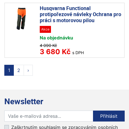
Husqvarna Functional
protipořezové návleky Ochrana pro
práci s motorovou pilou
Akce
Na objednávku
4 090 Kč
3 680 Kč
s DPH
1
2
›
Newsletter
Přihlaste se k odběru novinek
Přihlásit
Zaškrtnutím souhlasím se zpracováním osobních