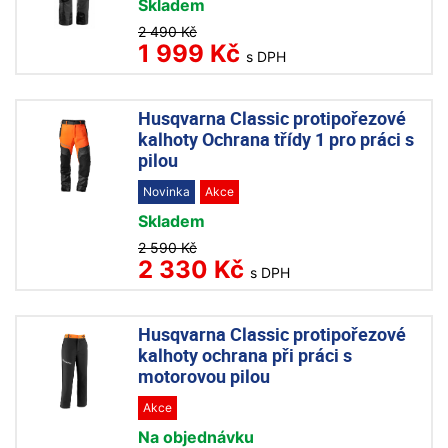
Skladem
2 490 Kč
1 999 Kč
s DPH
Husqvarna Classic protipořezové
kalhoty Ochrana třídy 1 pro práci s
pilou
Novinka
Akce
Skladem
2 590 Kč
2 330 Kč
s DPH
Husqvarna Classic protipořezové
kalhoty ochrana při práci s
motorovou pilou
Akce
Na objednávku