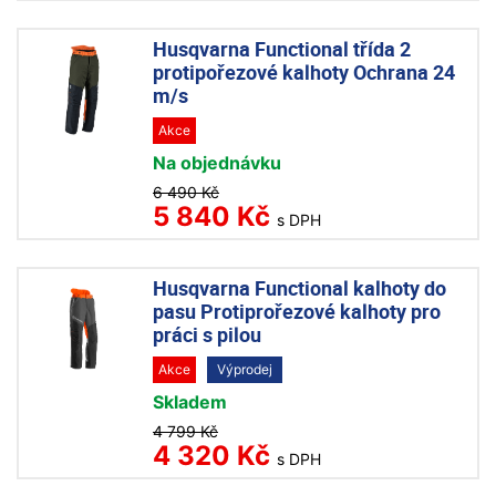
Husqvarna Functional třída 2
protipořezové kalhoty Ochrana 24
m/s
Akce
Na objednávku
6 490 Kč
5 840 Kč
s DPH
Husqvarna Functional kalhoty do
pasu Protiprořezové kalhoty pro
práci s pilou
Akce
Výprodej
Skladem
4 799 Kč
4 320 Kč
s DPH