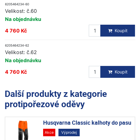
6205464234-60
Velikost: č.60
Na objednávku
4 760 Kč
Koupit
6205464234-62
Velikost: č.62
Na objednávku
4 760 Kč
Koupit
Další produkty z kategorie
protipořezové oděvy
Husqvarna Classic kalhoty do pasu
Akce
Výprodej