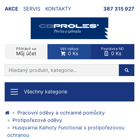
AKCE
SERVIS
KONTAKTY
387 315 927
Přihlásit se
Váš nákup
Poptávka ND
Můj účet
0 Ks
0 Ks
Prohledat web
Hleda
Všechny kategorie
Pracovní oděvy a ochranné pomůcky
Protipořezové oděvy
Husqvarna Kalhoty Functional s protipořezovou
ochranou