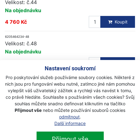
Velikost: č.44
Na objednávku
4 760 Kč
Koupit
6205464234-48
Velikost: č.48
Na objednávku
4 760 Kč
Koupit
Nastavení soukromí
Pro poskytování služeb používáme soubory cookies. Některé z
6205464234-50
nich jsou pro fungování webu nutné, zatímco jiné nám pomohou
Velikost: č.50
vylepšit váš uživatelský zážitek a rychleji vás navést k tomu,
Na objednávku
co právě hledáte. Souhlasíte s používáním všech cookies? Svůj
souhlas můžete snadno definovat kliknutím na tlačítko
4 760 Kč
Koupit
Přijmout vše
nebo můžete používání souborů cookies
odmítnout
.
6205464234-52
Další informace
Velikost: č.52
Na objednávku
Přijmout vše