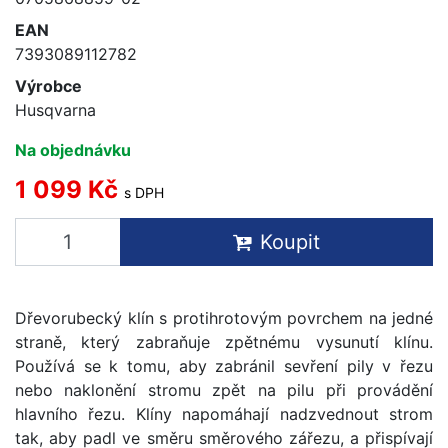
EAN
7393089112782
Výrobce
Husqvarna
Na objednávku
1 099 Kč
s DPH
Koupit
Dřevorubecký klín s protihrotovým povrchem na jedné
straně, který zabraňuje zpětnému vysunutí klínu.
Používá se k tomu, aby zabránil sevření pily v řezu
nebo naklonění stromu zpět na pilu při provádění
hlavního řezu. Klíny napomáhají nadzvednout strom
tak, aby padl ve směru směrového zářezu, a přispívají