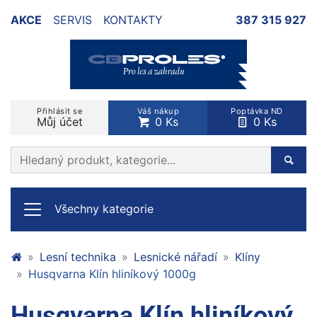
AKCE
SERVIS
KONTAKTY
387 315 927
Přihlásit se
Váš nákup
Poptávka ND
Můj účet
0 Ks
0 Ks
Prohledat web
Hleda
Všechny kategorie
Lesní technika
Lesnické nářadí
Klíny
Husqvarna Klín hliníkový 1000g
Husqvarna Klín hliníkový