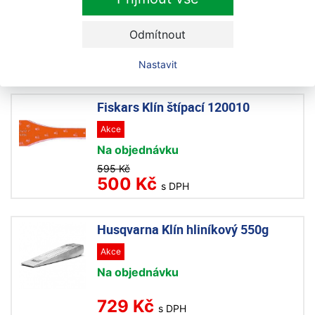
Husqvarna Štípací klín
Na objednávku
Odmítnout
1 149 Kč
s DPH
Nastavit
Fiskars Klín štípací 120010
Akce
Na objednávku
595 Kč
500 Kč
s DPH
Husqvarna Klín hliníkový 550g
Akce
Na objednávku
729 Kč
s DPH