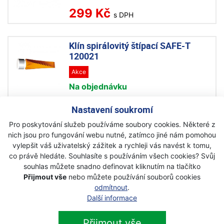
299 Kč
s DPH
Klín spirálovitý štípací SAFE-T
120021
Akce
Na objednávku
1 880 Kč
Nastavení soukromí
1 556 Kč
s DPH
Pro poskytování služeb používáme soubory cookies. Některé z
nich jsou pro fungování webu nutné, zatímco jiné nám pomohou
Fiskars Klín štípací velký 120020
vylepšit váš uživatelský zážitek a rychleji vás navést k tomu,
co právě hledáte. Souhlasíte s používáním všech cookies? Svůj
Akce
souhlas můžete snadno definovat kliknutím na tlačítko
Skladem
Přijmout vše
nebo můžete používání souborů cookies
1 030 Kč
odmítnout
.
890 Kč
Další informace
s DPH
Přijmout vše