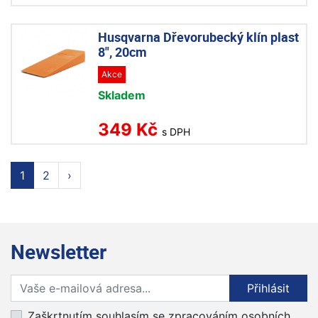
Husqvarna Dřevorubecký klín plast
8", 20cm
Akce
Skladem
349 Kč
s DPH
1
2
›
Newsletter
Přihlaste se k odběru novinek
Přihlásit
Zaškrtnutím souhlasím se zpracováním osobních