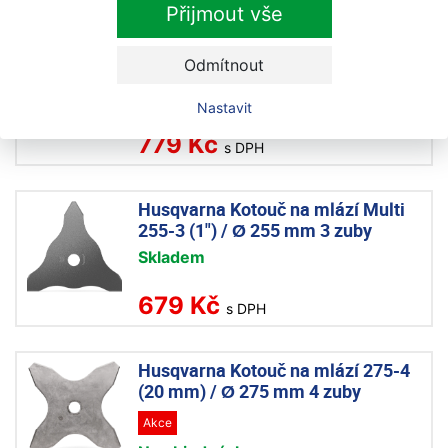
Přijmout vše
Husqvarna Kotouč na mlází 255
Odmítnout
mm / 20 mm 3 zuby
Na objednávku
Nastavit
779 Kč
s DPH
Husqvarna Kotouč na mlází Multi
255-3 (1") / Ø 255 mm 3 zuby
Skladem
679 Kč
s DPH
Husqvarna Kotouč na mlází 275-4
(20 mm) / Ø 275 mm 4 zuby
Akce