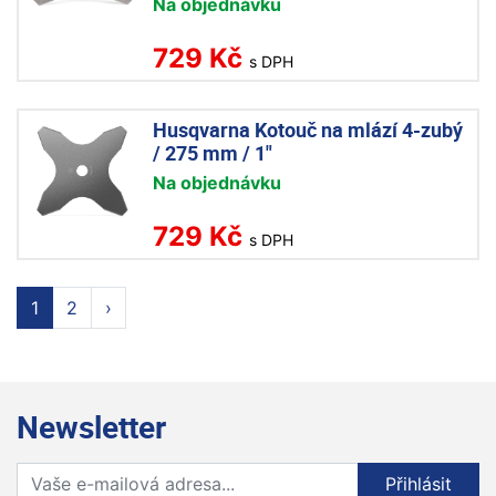
Na objednávku
729 Kč
s DPH
Husqvarna Kotouč na mlází 4-zubý
/ 275 mm / 1"
Na objednávku
729 Kč
s DPH
1
2
›
Newsletter
Přihlaste se k odběru novinek
Přihlásit