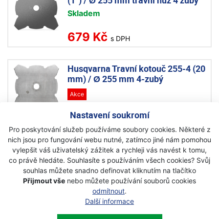
(1“) / Ø 255 mm travní nůž 4 zuby
Skladem
679 Kč
s DPH
Husqvarna Travní kotouč 255-4 (20
mm) / Ø 255 mm 4-zubý
Akce
Na objednávku
Nastavení soukromí
Pro poskytování služeb používáme soubory cookies. Některé z
679 Kč
s DPH
nich jsou pro fungování webu nutné, zatímco jiné nám pomohou
vylepšit váš uživatelský zážitek a rychleji vás navést k tomu,
co právě hledáte. Souhlasíte s používáním všech cookies? Svůj
Husqvarna Multi 330-2 (1") / Ø 330
souhlas můžete snadno definovat kliknutím na tlačítko
mm travní nůž 2 zuby
Přijmout vše
nebo můžete používání souborů cookies
Skladem
odmítnout
.
Další informace
449 Kč
s DPH