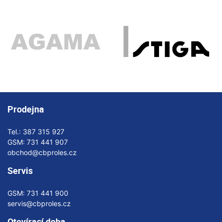
Prodejna
Tel.:
387 315 927
GSM:
731 441 907
obchod@cbproles.cz
Servis
GSM:
731 441 900
servis@cbproles.cz
Otevírací doba