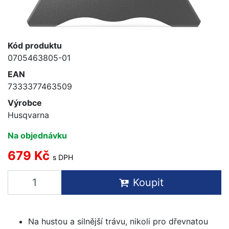
Kód produktu
0705463805-01
EAN
7333377463509
Výrobce
Husqvarna
Na objednávku
679 Kč
s DPH
Koupit
Na hustou a silnější trávu, nikoli pro dřevnatou