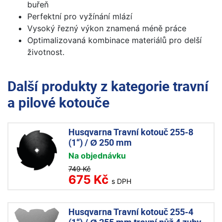
buřeň
Perfektní pro vyžínání mlází
Vysoký řezný výkon znamená méně práce
Optimalizovaná kombinace materiálů pro delší
životnost.
Další produkty z kategorie
travní
a pilové kotouče
Husqvarna Travní kotouč 255-8
(1“) / Ø 250 mm
Na objednávku
749 Kč
675 Kč
s DPH
Husqvarna Travní kotouč 255-4