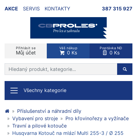
AKCE
SERVIS
KONTAKTY
387 315 927
Přihlásit se
Váš nákup
Poptávka ND
Můj účet
0 Ks
0 Ks
Prohledat web
Hleda
Všechny kategorie
Příslušenství a náhradní díly
Vybavení pro stroje
Pro křovinořezy a vyžínače
Travní a pilové kotouče
Husqvarna Kotouč na mlází Multi 255-3 / Ø 255