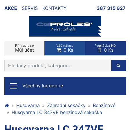
AKCE
SERVIS
KONTAKTY
387 315 927
Přihlásit se
Váš nákup
Poptávka ND
Můj účet
0 Ks
0 Ks
Prohledat web
Hleda
Všechny kategorie
Husqvarna
Zahradní sekačky
Benzínové
Husqvarna LC 347VE benzínová sekačka
Husqvarna LC 347VE