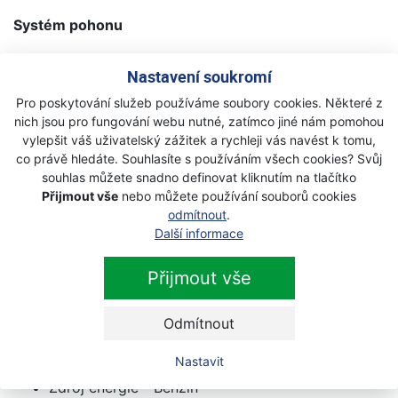
Systém pohonu
S vlastním pohonem, variabilní rychlost
Nastavení soukromí
Poháněná kola - Zadní
Sklopná rukojeť
Pro poskytování služeb používáme soubory cookies. Některé z
nich jsou pro fungování webu nutné, zatímco jiné nám pomohou
Typ rukojeti - Ergonomická
vylepšit váš uživatelský zážitek a rychleji vás navést k tomu,
Rukojeť nastavitelná do stran - Ne
co právě hledáte. Souhlasíte s používáním všech cookies? Svůj
Měkká rukojeť - Ano
souhlas můžete snadno definovat kliknutím na tlačítko
Ovládání plynu - Ne
Přijmout vše
nebo můžete používání souborů cookies
Rychlospojka pro připojení hadice na vodu - Ne
odmítnout
.
Kolečka s ložisky, přední/zadní - Yes/Yes
Další informace
Palivo, oleje a maziva
Přijmout vše
Typ mazání motoru - Rozstřikem
Spotřeba paliva - 407 g/kWh
Odmítnout
Spotřeba paliva - 1.4 l/min
Nastavit
Olejový filtr - Ne
Zdroj energie - Benzin