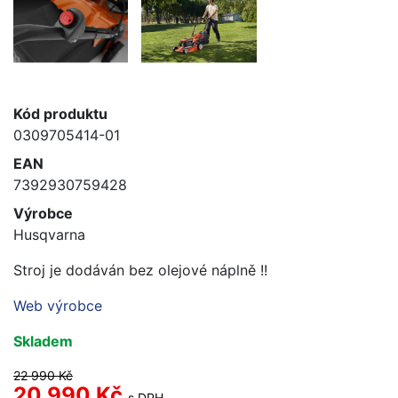
Kód produktu
0309705414-01
EAN
7392930759428
Výrobce
Husqvarna
Stroj je dodáván bez olejové náplně !!
Web výrobce
Skladem
22 990 Kč
20 990 Kč
s DPH