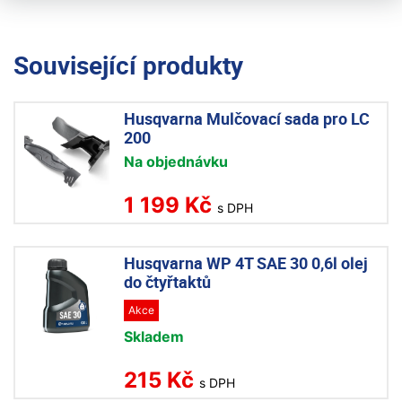
Související produkty
Husqvarna Mulčovací sada pro LC
200
Na objednávku
1 199 Kč
s DPH
Husqvarna WP 4T SAE 30 0,6l olej
do čtyřtaktů
Akce
Skladem
215 Kč
s DPH