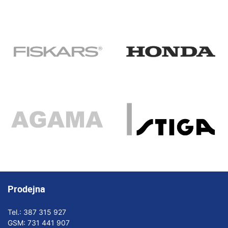
Prodejna
Tel.:
387 315 927
GSM:
731 441 907