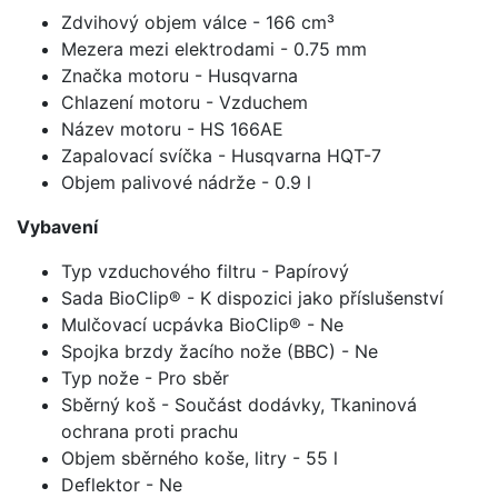
Zdvihový objem válce - 166 cm³
Mezera mezi elektrodami - 0.75 mm
Značka motoru - Husqvarna
Chlazení motoru - Vzduchem
Název motoru - HS 166AE
Zapalovací svíčka - Husqvarna HQT-7
Objem palivové nádrže - 0.9 l
Vybavení
Typ vzduchového filtru - Papírový
Sada BioClip® - K dispozici jako příslušenství
Mulčovací ucpávka BioClip® - Ne
Spojka brzdy žacího nože (BBC) - Ne
Typ nože - Pro sběr
Sběrný koš - Součást dodávky, Tkaninová
ochrana proti prachu
Objem sběrného koše, litry - 55 l
Deflektor - Ne