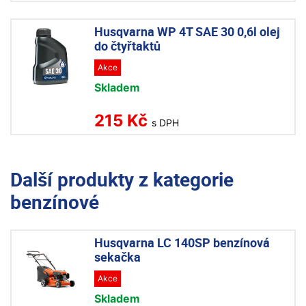
Husqvarna WP 4T SAE 30 0,6l olej
do čtyřtaktů
Akce
Skladem
215 Kč
s DPH
Další produkty z kategorie
benzínové
Husqvarna LC 140SP benzínová
sekačka
Akce
Skladem