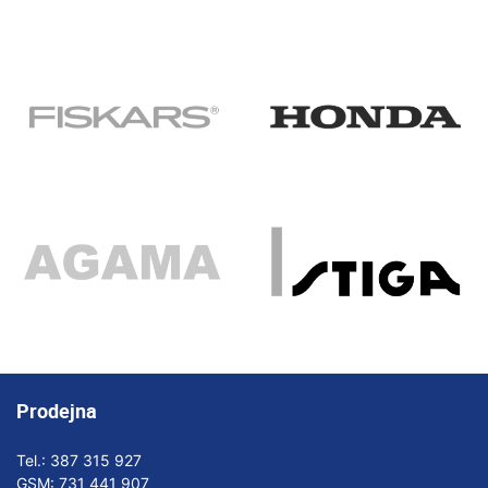
Prodejna
Tel.:
387 315 927
GSM:
731 441 907