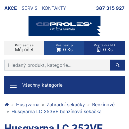
AKCE
SERVIS
KONTAKTY
387 315 927
Přihlásit se
Váš nákup
Poptávka ND
Můj účet
0 Ks
0 Ks
Prohledat web
Hleda
Všechny kategorie
Husqvarna
Zahradní sekačky
Benzínové
Husqvarna LC 353VE benzínová sekačka
Husqvarna LC 353VE