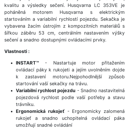
kvalitu a výsledky sečení. Husqvarna LC 353VE je
poháněná motorem Husqvarna s elektrickým
startováním a variabilní rychlostí pojezdu. Sekačka je
vybavena žacím ústrojím z kompozitních materiálů s
šířkou záběru 53 cm, centrálním nastavením výšky
sečení a snadno dostupnými ovládacími prvky.
Vlastnosti :
INSTART™
- Nastartuje motor přitažením
ovládací páky k rukojeti a jejím uvolněním dojde
k zastavení motoru.Nejpohodlnější způsob
startování vaší sekačky na trávu.
Variabilní rychlost pojezdu
- Snadno nastavitelná
pojezdová rychlost podle vaší potřeby a stavu
trávníku.
Ergonomická rukojeť
- Ergonomicky zalomená
rukojeť a snadno uchopitelná ovládací páka
umožňují snadné ovládání