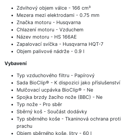
Zdvihový objem válce - 166 cm³
Mezera mezi elektrodami - 0.75 mm
Značka motoru - Husqvarna
Chlazení motoru - Vzduchem
Název motoru - HS 166AE
Zapalovací svíčka - Husqvarna HQT-7
Objem palivové nádrže - 0.9 l
Vybavení
Typ vzduchového filtru - Papírový
Sada BioClip® - K dispozici jako příslušenství
Mulčovací ucpávka BioClip® - Ne
Spojka brzdy žacího nože (BBC) - Ne
Typ nože - Pro sběr
Sběrný koš - Součást dodávky
Typ sběrného koše - Tkaninová ochrana proti
prachu
Objem sběrného koše, litry - 60 l