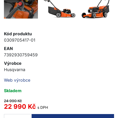
Kód produktu
0309705417-01
EAN
7392930759459
Výrobce
Husqvarna
Web výrobce
Skladem
24 990 Kč
22 990 Kč
s DPH