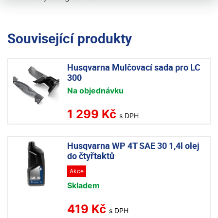
Související produkty
Husqvarna Mulčovací sada pro LC
300
Na objednávku
1 299 Kč
s DPH
Husqvarna WP 4T SAE 30 1,4l olej
do čtyřtaktů
Akce
Skladem
419 Kč
s DPH