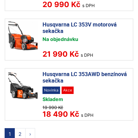
20 990 Kč
s DPH
Husqvarna LC 353V motorová
sekačka
Na objednávku
21 990 Kč
s DPH
Husqvarna LC 353AWD benzínová
sekačka
Novinka
Akce
Skladem
19 990 Kč
18 490 Kč
s DPH
1
2
›