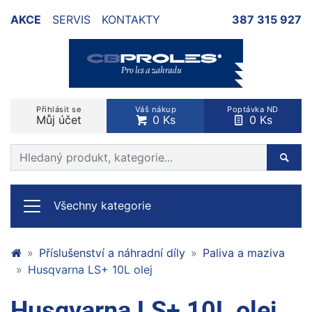
AKCE
SERVIS
KONTAKTY
387 315 927
Přihlásit se
Váš nákup
Poptávka ND
Můj účet
0 Ks
0 Ks
Prohledat web
Hleda
Všechny kategorie
Příslušenství a náhradní díly
Paliva a maziva
Husqvarna LS+ 10L olej
Husqvarna LS+ 10L olej