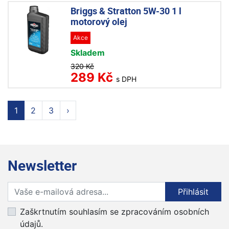
Briggs & Stratton 5W-30 1 l
motorový olej
Akce
Skladem
320 Kč
289 Kč
s DPH
1
2
3
›
Newsletter
Přihlaste se k odběru novinek
Přihlásit
Zaškrtnutím souhlasím se zpracováním osobních
údajů.