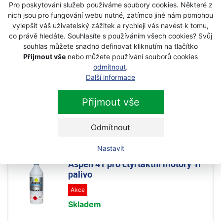
Pro poskytování služeb používáme soubory cookies. Některé z
Skladem
nich jsou pro fungování webu nutné, zatímco jiné nám pomohou
175 Kč
vylepšit váš uživatelský zážitek a rychleji vás navést k tomu,
159 Kč
co právě hledáte. Souhlasíte s používáním všech cookies? Svůj
s DPH
souhlas můžete snadno definovat kliknutím na tlačítko
Přijmout vše
nebo můžete používání souborů cookies
Aspen 4T pro čtyřtaktní motory 5l
odmítnout
.
palivo
Další informace
Akce
Přijmout vše
Skladem
660 Kč
Odmítnout
599 Kč
s DPH
Nastavit
Aspen 4T pro čtyřtaktní motory 1l
palivo
Akce
Skladem