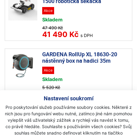
1500 robotická sekačka
Akce
Skladem
47 490 Kč
41 490 Kč
s DPH
GARDENA RollUp XL 18630-20
nástěnný box na hadici 35m
Akce
Skladem
5 520 Kč
5 240 Kč
s DPH
Nastavení soukromí
Pro poskytování služeb používáme soubory cookies. Některé z
GARDENA TCS 720/20 8868-20
nich jsou pro fungování webu nutné, zatímco jiné nám pomohou
vyvětvovací pila
vylepšit váš uživatelský zážitek a rychleji vás navést k tomu,
co právě hledáte. Souhlasíte s používáním všech cookies? Svůj
Akce
souhlas můžete snadno definovat kliknutím na tlačítko