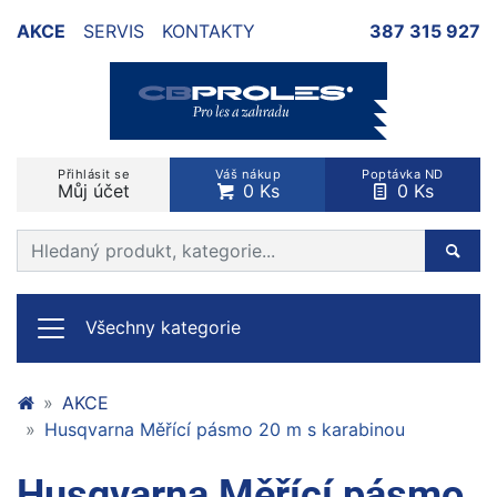
AKCE
SERVIS
KONTAKTY
387 315 927
Přihlásit se
Váš nákup
Poptávka ND
Můj účet
0 Ks
0 Ks
Prohledat web
Hleda
Všechny kategorie
AKCE
Husqvarna Měřící pásmo 20 m s karabinou
Husqvarna Měřící pásmo