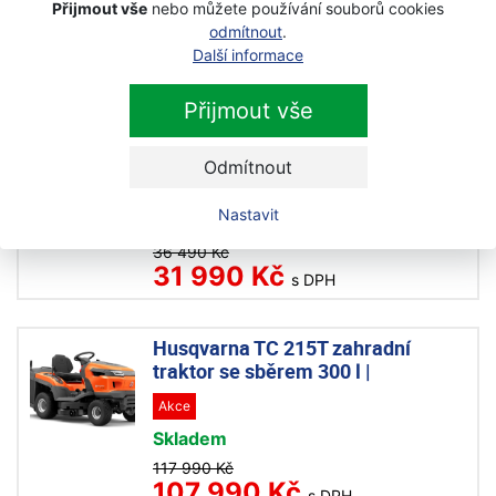
Skladem
Přijmout vše
nebo můžete používání souborů cookies
odmítnout
.
5 030 Kč
4 399 Kč
Další informace
s DPH
Přijmout vše
ECOVACS GOAT A1600 LiDAR PRO
robotická sekačka
Odmítnout
Novinka
Akce
Nastavit
Skladem
36 490 Kč
31 990 Kč
s DPH
Husqvarna TC 215T zahradní
traktor se sběrem 300 l |
Akce
Skladem
117 990 Kč
107 990 Kč
s DPH