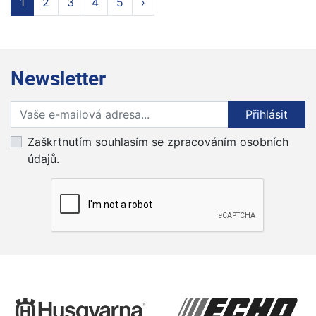
1
2
3
4
5
›
Newsletter
Přihlaste se k odběru novinek
Přihlásit
Zaškrtnutím souhlasím se zpracováním osobních
údajů.