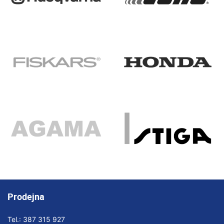
Prodejna
Tel.:
387 315 927