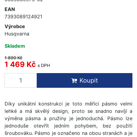
EAN
7393089124921
Výrobce
Husqvarna
Skladem
1 890 Kč
1 469 Kč
s DPH
Koupit
Díky unikátní konstrukci je toto měřící pásmo velmi
lehké a má skvělý design, proto se snadno navíjí a
výměna pásma a pružiny je jednoduchá. Pásmo lze
jednoduše otevřít jedním pohybem, bez použití
šroubováku. Pásmo je označeno na obou stranách a je