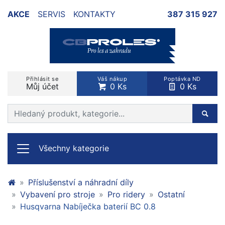
AKCE
SERVIS
KONTAKTY
387 315 927
Přihlásit se
Váš nákup
Poptávka ND
Můj účet
0 Ks
0 Ks
Prohledat web
Hleda
Všechny kategorie
Příslušenství a náhradní díly
Vybavení pro stroje
Pro ridery
Ostatní
Husqvarna Nabíječka baterií BC 0.8