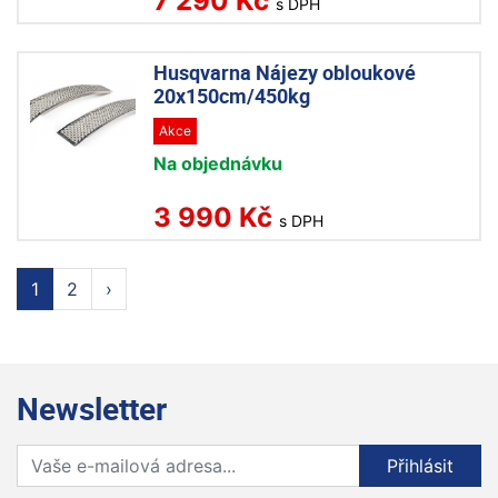
7 290 Kč
s DPH
Husqvarna Nájezy obloukové
20x150cm/450kg
Akce
Na objednávku
3 990 Kč
s DPH
1
2
›
Newsletter
Přihlaste se k odběru novinek
Přihlásit