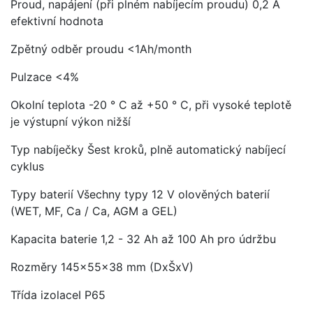
Proud, napájení (při plném nabíjecím proudu) 0,2 A
efektivní hodnota
Zpětný odběr proudu <1Ah/month
Pulzace <4%
Okolní teplota -20 ° C až +50 ° C, při vysoké teplotě
je výstupní výkon nižší
Typ nabíječky Šest kroků, plně automatický nabíjecí
cyklus
Typy baterií Všechny typy 12 V olověných baterií
(WET, MF, Ca / Ca, AGM a GEL)
Kapacita baterie 1,2 - 32 Ah až 100 Ah pro údržbu
Rozměry 145x55x38 mm (DxŠxV)
Třída izolaceI P65