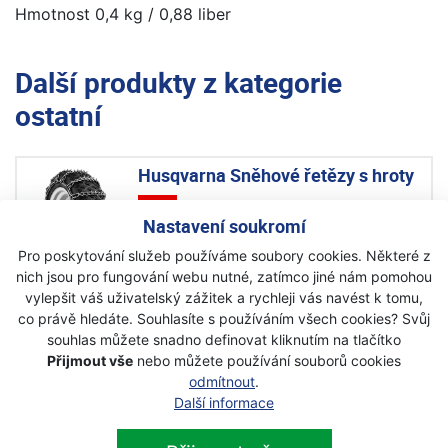
Hmotnost 0,4 kg / 0,88 liber
Další produkty z kategorie
ostatní
Husqvarna Sněhové řetězy s hroty
Akce
Nastavení soukromí
Na objednávku
Pro poskytování služeb používáme soubory cookies. Některé z
nich jsou pro fungování webu nutné, zatímco jiné nám pomohou
3 290 Kč
s DPH
vylepšit váš uživatelský zážitek a rychleji vás navést k tomu,
co právě hledáte. Souhlasíte s používáním všech cookies? Svůj
souhlas můžete snadno definovat kliknutím na tlačítko
Peerless Sněhové řetězy pár
Přijmout vše
nebo můžete používání souborů cookies
22x10-8
odmítnout
.
Další informace
Akce
Skladem