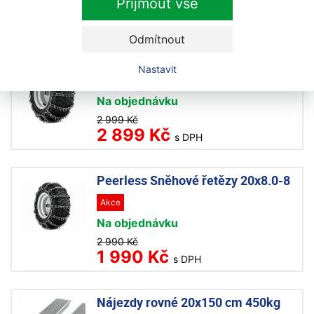
Přijmout vše
3 290 Kč
2 999 Kč
s DPH
Odmítnout
Peerless Sněhové řetězy pár
Nastavit
18x8.5-8
Na objednávku
2 999 Kč
2 899 Kč
s DPH
Peerless Sněhové řetězy 20x8.0-8
Akce
Na objednávku
2 990 Kč
1 990 Kč
s DPH
Nájezdy rovné 20x150 cm 450kg