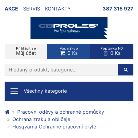
AKCE
SERVIS
KONTAKTY
387 315 927
Přihlásit se
Váš nákup
Poptávka ND
Můj účet
0 Ks
0 Ks
Prohledat web
Hleda
Všechny kategorie
Pracovní oděvy a ochranné pomůcky
Ochrana zraku a obličeje
Husqvarna Ochranné pracovní brýle