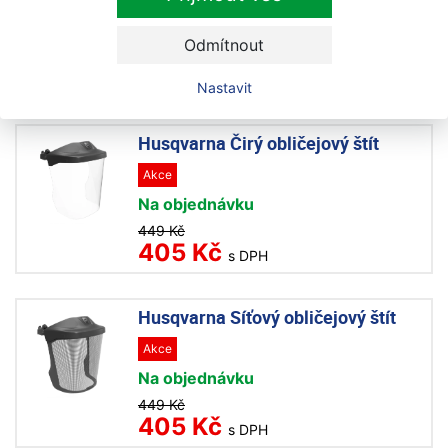
Akce
Skladem
Odmítnout
339 Kč
305 Kč
s DPH
Nastavit
Husqvarna Čirý obličejový štít
Akce
Na objednávku
449 Kč
405 Kč
s DPH
Husqvarna Síťový obličejový štít
Akce
Na objednávku
449 Kč
405 Kč
s DPH