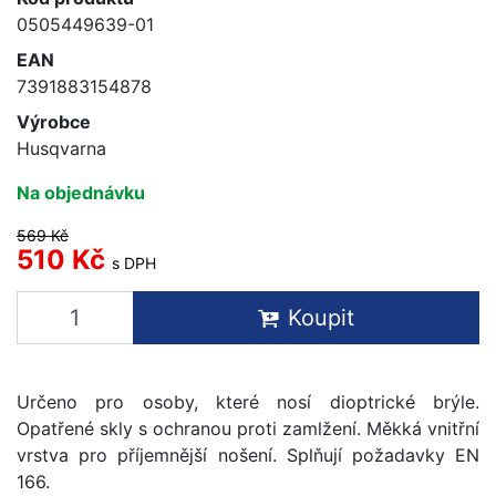
0505449639-01
EAN
7391883154878
Výrobce
Husqvarna
Na objednávku
569 Kč
510 Kč
s DPH
Koupit
Určeno pro osoby, které nosí dioptrické brýle.
Opatřené skly s ochranou proti zamlžení. Měkká vnitřní
vrstva pro příjemnější nošení. Splňují požadavky EN
166.