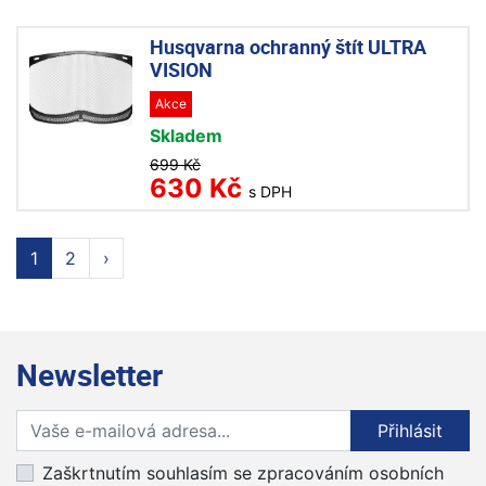
Husqvarna ochranný štít ULTRA
VISION
Akce
Skladem
699 Kč
630 Kč
s DPH
1
2
›
Newsletter
Přihlaste se k odběru novinek
Přihlásit
Zaškrtnutím souhlasím se zpracováním osobních