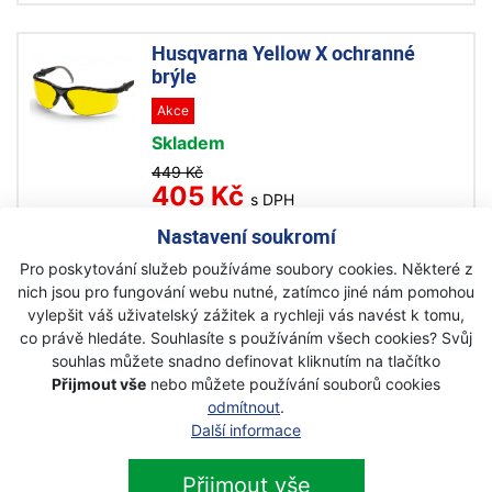
Husqvarna Yellow X ochranné
brýle
Akce
Skladem
449 Kč
405 Kč
s DPH
Nastavení soukromí
Husqvarna Sun X ochranné brýle
Pro poskytování služeb používáme soubory cookies. Některé z
nich jsou pro fungování webu nutné, zatímco jiné nám pomohou
Akce
vylepšit váš uživatelský zážitek a rychleji vás navést k tomu,
Skladem
co právě hledáte. Souhlasíte s používáním všech cookies? Svůj
souhlas můžete snadno definovat kliknutím na tlačítko
449 Kč
405 Kč
Přijmout vše
nebo můžete používání souborů cookies
s DPH
odmítnout
.
Další informace
Husqvarna Sun ochranné brýle
Přijmout vše