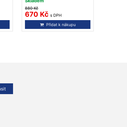
Skladem
880 Kč
670 Kč
s DPH
Přidat k nákupu
ásit