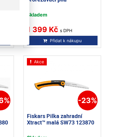
Skladem
1 399 Kč
s DPH
Přidat k nákupu
Akce
26%
-23%
Fiskars Pilka zahradní
880
Xtract™ malá SW73 123870