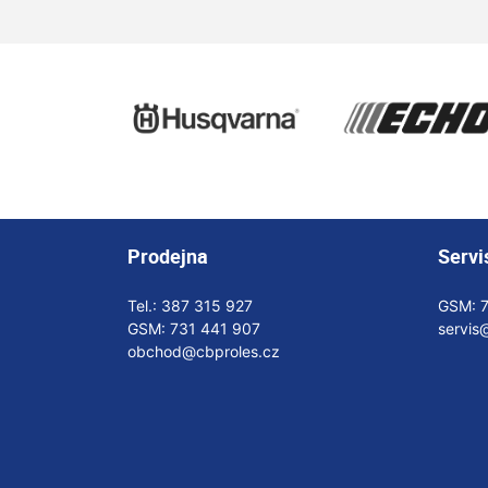
Prodejna
Servi
Tel.:
387 315 927
GSM:
GSM:
731 441 907
servis
obchod@cbproles.cz