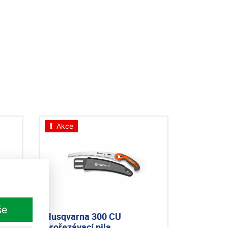
Akce
še
Husqvarna 300 CU
prořezávací pila