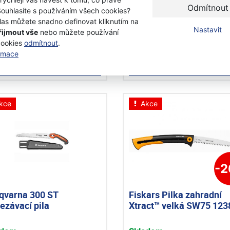
Odmítnout
Souhlasíte s používáním všech cookies?
las můžete snadno definovat kliknutím na
adem
Skladem
Nastavit
řijmout vše
nebo můžete používání
cookies
odmítnout
.
9 Kč
699 Kč
s DPH
s DPH
ormace
Přidat k nákupu
Přidat k nákupu
kce
Akce
-
qvarna 300 ST
Fiskars Pilka zahradní
ezávací pila
Xtract™ velká SW75 123