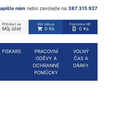
apište nám
nebo zavolejte na
387 315 927
Přihlásit se
Váš nákup
Poptávka ND
Můj účet
0 Ks
0 Ks
rodukt, kategorie...
FISKARS
PRACOVNÍ
VOLNÝ
ODĚVY A
ČAS A
OCHRANNÉ
DÁRKY
POMŮCKY