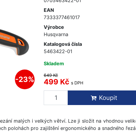
0705463422-01
EAN
7333377461017
Výrobce
Husqvarna
Katalogová čísla
5463422-01
Skladem
649 Kč
-23%
499 Kč
s DPH
Koupit
řezání malých i velkých větví. Lze ji složit na vhodnou vel
třech polohách pro zajištění ergonomického a snadného řezá