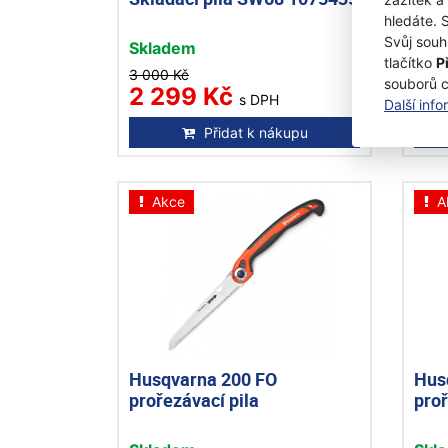
hledáte. 
Svůj souh
Skladem
Skl
tlačítko
P
3 000 Kč
souborů 
2 299 Kč
67
s DPH
Další inf
Přidat k nákupu
Akce
A
Husqvarna 200 FO
Hus
prořezávací pila
proř