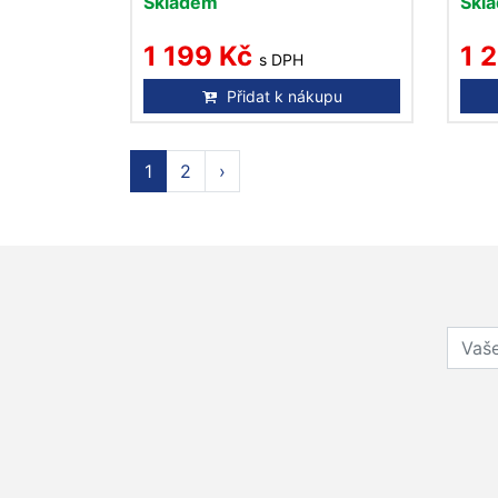
Skladem
Skl
1 199 Kč
1 
s DPH
Přidat k nákupu
1
2
›