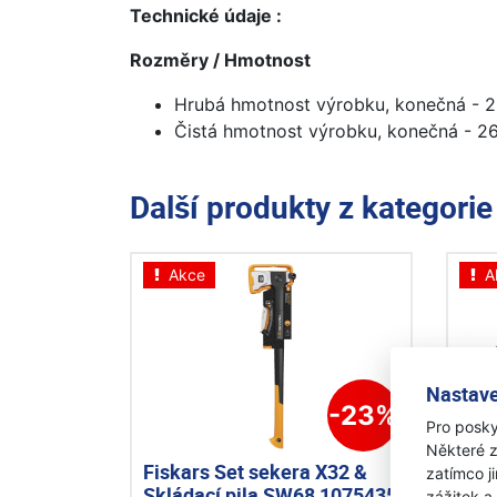
Technické údaje :
Rozměry / Hmotnost
Hrubá hmotnost výrobku, konečná - 
Čistá hmotnost výrobku, konečná - 2
Další produkty z kategori
Akce
A
Nastave
-23%
Pro posky
Některé z
Fiskars Set sekera X32 &
Hus
zatímco j
Skládací pila SW68 1075435
pro
zážitek a