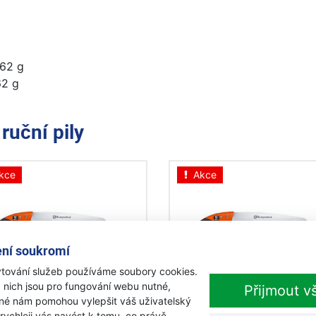
262 g
62 g
e
ruční pily
kce
Akce
ní soukromí
tování služeb používáme soubory cookies.
 nich jsou pro fungování webu nutné,
Přijmout v
qvarna Pila přímá
Husqvarna Pila přímá
iné nám pomohou vylepšit váš uživatelský
řezávací 240 mm
prořezávací 300 mm
 rychleji vás navést k tomu, co právě