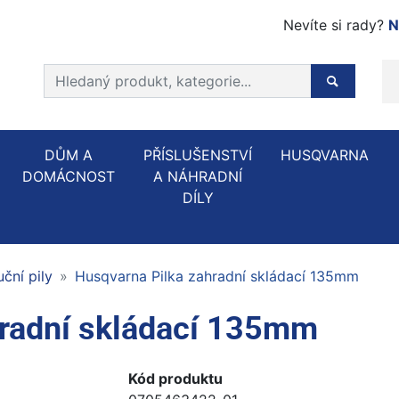
Nevíte si rady?
N
Prohledat web
Hledaný p
DŮM A
PŘÍSLUŠENSTVÍ
HUSQVARNA
DOMÁCNOST
A NÁHRADNÍ
DÍLY
uční pily
Husqvarna Pilka zahradní skládací 135mm
hradní skládací 135mm
Kód produktu