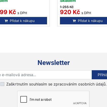
adem
Skladem
1 255 Kč
299 Kč
920 Kč
s DPH
s DPH
Přidat k nákupu
Přidat k nákupu
Newsletter
Přihlaste se k odběru novinek
Přihl
Zaškrtnutím souhlasím se zpracováním osobních údajů.