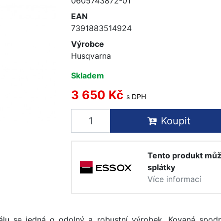
0605743872-01
EAN
7391883514924
Výrobce
Husqvarna
Skladem
3 650 Kč
s DPH
Koupit
Tento produkt můž
splátky
Více informací
álu se jedná o odolný a robustní výrobek. Kovaná spod