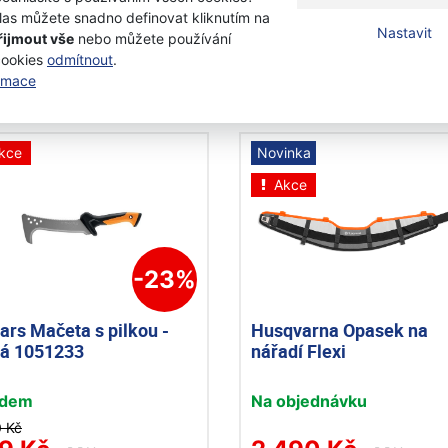
las můžete snadno definovat kliknutím na
9 Kč
1 549 Kč
Nastavit
řijmout vše
nebo můžete používání
0 Kč
1 390 Kč
s DPH
s DPH
cookies
odmítnout
.
ormace
Přidat k nákupu
Přidat k nákupu
kce
Novinka
Akce
-23%
ars Mačeta s pilkou -
Husqvarna Opasek na
ká 1051233
nářadí Flexi
adem
Na objednávku
0 Kč