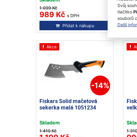
Svůj souh
1 099 Kč
1 04
tlačítko
P
989 Kč
89
s DPH
souborů 
Další inf
Přidat k nákupu
Akce
A
-14%
Fiskars Solid mačetová
Fisk
sekerka malá 1051234
vel
Skladem
Skl
1 410 Kč
1 31