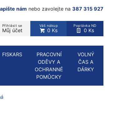
apište nám
nebo zavolejte na
387 315 927
Přihlásit se
Váš nákup
Poptávka ND
Můj účet
0 Ks
0 Ks
rodukt, kategorie...
FISKARS
PRACOVNÍ
VOLNÝ
ODĚVY A
ČAS A
OCHRANNÉ
DÁRKY
POMŮCKY
há