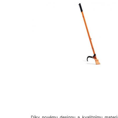
Díky novému designu a kvalitnímu materi