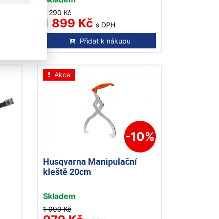
2 290 Kč
1 899 Kč
s DPH
Přidat k nákupu
Akce
-10%
Husqvarna Manipulační
kleště 20cm
Skladem
1 099 Kč