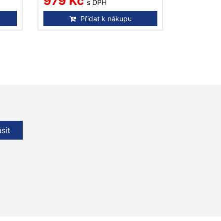
979 Kč
s DPH
Přidat k nákupu
ásit