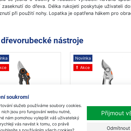
pší zaseknutí do dřeva. Délka rukojeti poskytuje uživateli
znutí při použití nohy. Lopatka je opatřena hákem pro obr
e
dřevorubecké nástroje
inka
Novinka
kce
Akce
-15%
-
ní soukromí
tování služeb používáme soubory cookies.
qvarna Zahradní nůžky
Husqvarna Zahradní nů
 nich jsou pro fungování webu nutné,
Přijmout v
ndard
velké
iné nám pomohou vylepšit váš uživatelský
 rychleji vás navést k tomu, co právě
Odmítnout
Souhlasíte s používáním všech cookies?
adem
Skladem