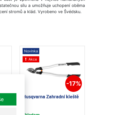
 dostatečnou sílu a umožňuje uchopení oběma
acení stromů a klád. Vyrobeno ve Švédsku.
Novinka
Akce
10%
-17%
žky
Husqvarna Zahradní kleště
še
Skladem