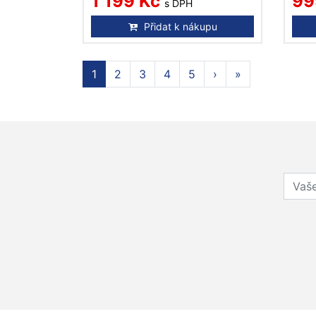
1 199 Kč
99
s DPH
Přidat k nákupu
1
2
3
4
5
›
»