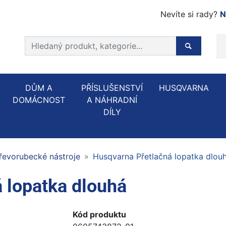
Nevíte si rady?
N
Prohledat web
Hledaný p
DŮM A
PŘÍSLUŠENSTVÍ
HUSQVARNA
DOMÁCNOST
A NÁHRADNÍ
DÍLY
řevorubecké nástroje
Husqvarna Přetlačná lopatka dlou
 lopatka dlouhá
Kód produktu