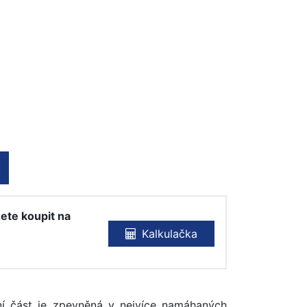
ete koupit na
Kalkulačka
ní část je zpevněná v nejvíce namáhaných