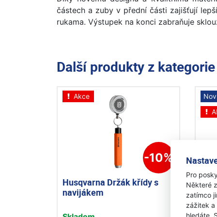
částech a zuby v přední části zajišťují le
rukama. Výstupek na konci zabraňuje sklou
Další produkty z kategori
Akce
Nov
A
-10%
Nastave
Pro posky
Husqvarna Držák křídy s
Hus
Některé z
navijákem
Sta
zatímco j
zážitek a
hledáte. 
Skladem
Skl