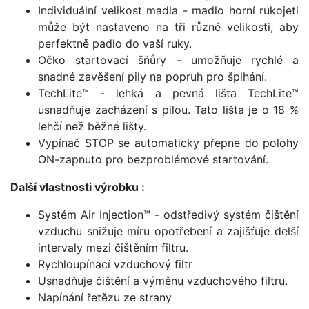
Individuální velikost madla - madlo horní rukojeti
může být nastaveno na tři různé velikosti, aby
perfektně padlo do vaší ruky.
Očko startovací šňůry - umožňuje rychlé a
snadné zavěšení pily na popruh pro šplhání.
TechLite™ - lehká a pevná lišta TechLite™
usnadňuje zacházení s pilou. Tato lišta je o 18 %
lehčí než běžné lišty.
Vypínač STOP se automaticky přepne do polohy
ON-zapnuto pro bezproblémové startování.
Další vlastnosti výrobku :
Systém Air Injection™ - odstředivý systém čištění
vzduchu snižuje míru opotřebení a zajišťuje delší
intervaly mezi čištěním filtru.
Rychloupínací vzduchový filtr
Usnadňuje čištění a výměnu vzduchového filtru.
Napínání řetězu ze strany