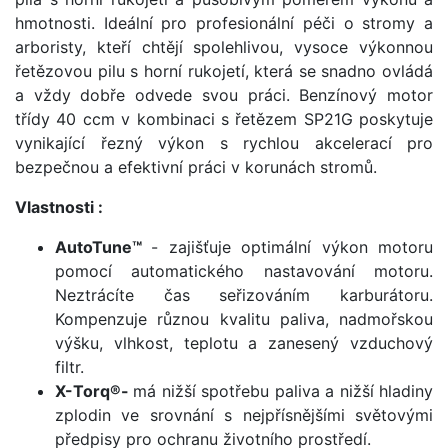
hmotnosti. Ideální pro profesionální péči o stromy a
arboristy, kteří chtějí spolehlivou, vysoce výkonnou
řetězovou pilu s horní rukojetí, která se snadno ovládá
a vždy dobře odvede svou práci. Benzínový motor
třídy 40 ccm v kombinaci s řetězem SP21G poskytuje
vynikající řezný výkon s rychlou akcelerací pro
bezpečnou a efektivní práci v korunách stromů.
Vlastnosti :
AutoTune™
- zajišťuje optimální výkon motoru
pomocí automatického nastavování motoru.
Neztrácíte čas seřizováním karburátoru.
Kompenzuje různou kvalitu paliva, nadmořskou
výšku, vlhkost, teplotu a zanesený vzduchový
filtr.
X-Torq®-
má nižší spotřebu paliva a nižší hladiny
zplodin ve srovnání s nejpřísnějšími světovými
předpisy pro ochranu životního prostředí.