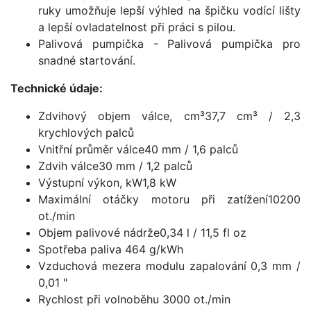
ruky umožňuje lepší výhled na špičku vodící lišty
a lepší ovladatelnost při práci s pilou.
Palivová pumpička - Palivová pumpička pro
snadné startování.
Technické údaje:
Zdvihový objem válce, cm³37,7 cm³ / 2,3
krychlových palců
Vnitřní průměr válce40 mm / 1,6 palců
Zdvih válce30 mm / 1,2 palců
Výstupní výkon, kW1,8 kW
Maximální otáčky motoru při zatížení10200
ot./min
Objem palivové nádrže0,34 l / 11,5 fl oz
Spotřeba paliva 464 g/kWh
Vzduchová mezera modulu zapalování 0,3 mm /
0,01 "
Rychlost při volnoběhu 3000 ot./min