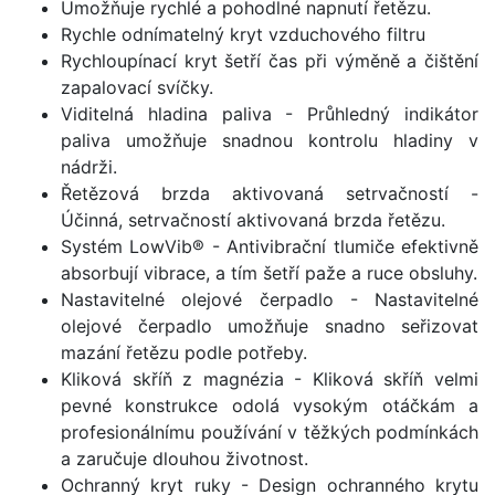
Umožňuje rychlé a pohodlné napnutí řetězu.
Rychle odnímatelný kryt vzduchového filtru
Rychloupínací kryt šetří čas při výměně a čištění
zapalovací svíčky.
Viditelná hladina paliva - Průhledný indikátor
paliva umožňuje snadnou kontrolu hladiny v
nádrži.
Řetězová brzda aktivovaná setrvačností -
Účinná, setrvačností aktivovaná brzda řetězu.
Systém LowVib® - Antivibrační tlumiče efektivně
absorbují vibrace, a tím šetří paže a ruce obsluhy.
Nastavitelné olejové čerpadlo - Nastavitelné
olejové čerpadlo umožňuje snadno seřizovat
mazání řetězu podle potřeby.
Kliková skříň z magnézia - Kliková skříň velmi
pevné konstrukce odolá vysokým otáčkám a
profesionálnímu používání v těžkých podmínkách
a zaručuje dlouhou životnost.
Ochranný kryt ruky - Design ochranného krytu