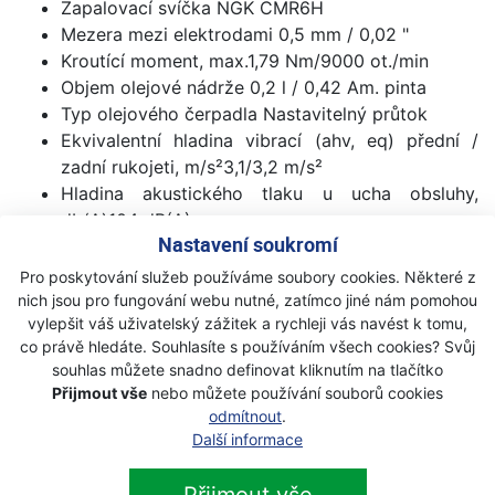
Zapalovací svíčka NGK CMR6H
Mezera mezi elektrodami 0,5 mm / 0,02 "
Kroutící moment, max.1,79 Nm/9000 ot./min
Objem olejové nádrže 0,2 l / 0,42 Am. pinta
Typ olejového čerpadla Nastavitelný průtok
Ekvivalentní hladina vibrací (ahv, eq) přední /
zadní rukojeti, m/s²3,1/3,2 m/s²
Hladina akustického tlaku u ucha obsluhy,
db(A)104 dB(A)
Nastavení soukromí
Garantovaná hladina akustického výkonu (LWA) ,
db(A)116 dB(A)
Pro poskytování služeb používáme soubory cookies. Některé z
Rozteč řetězu 3/8"
nich jsou pro fungování webu nutné, zatímco jiné nám pomohou
vylepšit váš uživatelský zážitek a rychleji vás navést k tomu,
Rychlost řetězu při 133 % maximální rychlosti
co právě hledáte. Souhlasíte s používáním všech cookies? Svůj
výkonu motoru 25,8 m/s / 84,65 stopa/s
souhlas můžete snadno definovat kliknutím na tlačítko
Doporučená délka vodící lišty, min-max, cm 30-
Přijmout vše
nebo můžete používání souborů cookies
40 cm / 12"-16"
odmítnout
.
Tloušťka vodícího článku 0,05 "
Další informace
Typ řetězky Pevná řetězka 6 Z
Uchycení lišty Malé