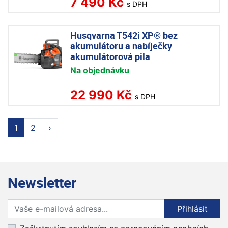
7 490 Kč
s DPH
Husqvarna T542i XP® bez
akumulátoru a nabíječky
akumulátorová pila
Na objednávku
22 990 Kč
s DPH
1
2
›
Newsletter
Přihlaste se k odběru novinek
Přihlásit