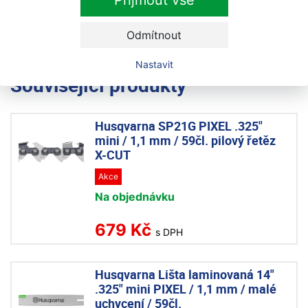
Přijmout vše
Hmotnost (bez řezného nástroje), kg3,9 kg / 8,6
liber
Odmítnout
Nastavit
Související produkty
Husqvarna SP21G PIXEL .325"
mini / 1,1 mm / 59čl. pilový řetěz
X-CUT
Akce
Na objednávku
679 Kč
s DPH
Husqvarna Lišta laminovaná 14"
.325" mini PIXEL / 1,1 mm / malé
uchycení / 59čl.