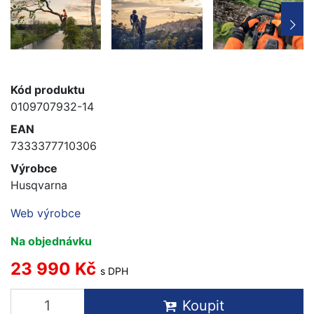
Kód produktu
0109707932-14
EAN
7333377710306
Výrobce
Husqvarna
Web výrobce
Na objednávku
23 990 Kč
s DPH
Koupit