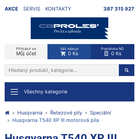
AKCE
SERVIS
KONTAKTY
387 315 927
Přihlásit se
Váš nákup
Poptávka ND
Můj účet
0 Ks
0 Ks
Prohledat web
Hleda
Všechny kategorie
Husqvarna
Řetezové pily
Speciální
Husqvarna T540 XP III motorová pila
Husqvarna T540 XP III