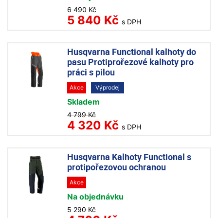
6 490 Kč
5 840 Kč
s DPH
Husqvarna Functional kalhoty do
pasu Protiprořezové kalhoty pro
práci s pilou
Akce
Výprodej
Skladem
4 799 Kč
4 320 Kč
s DPH
Husqvarna Kalhoty Functional s
protipořezovou ochranou
Akce
Na objednávku
5 290 Kč