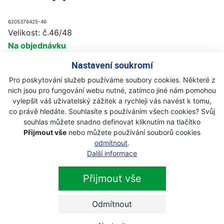
6205376425-46
Velikost: č.46/48
Na objednávku
9 700 Kč
Nastavení soukromí
Koupit
Pro poskytování služeb používáme soubory cookies. Některé z
6205376425-50
nich jsou pro fungování webu nutné, zatímco jiné nám pomohou
Velikost: č.50/52
vylepšit váš uživatelský zážitek a rychleji vás navést k tomu,
Na objednávku
co právě hledáte. Souhlasíte s používáním všech cookies? Svůj
souhlas můžete snadno definovat kliknutím na tlačítko
9 700 Kč
Koupit
Přijmout vše
nebo můžete používání souborů cookies
odmítnout
.
Další informace
6205376425-54
Velikost: č.54/56
Na objednávku
Přijmout vše
9 700 Kč
Koupit
Odmítnout
6205376425-58