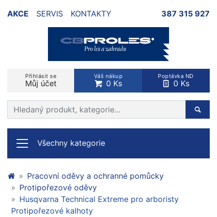
AKCE
SERVIS
KONTAKTY
387 315 927
Přihlásit se
Váš nákup
Poptávka ND
Můj účet
0 Ks
0 Ks
Prohledat web
Hleda
Všechny kategorie
Pracovní oděvy a ochranné pomůcky
Protipořezové oděvy
Husqvarna Technical Extreme pro arboristy
Protipořezové kalhoty