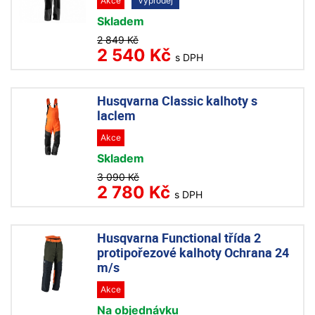
Akce
Výprodej
Skladem
2 849 Kč
2 540 Kč
s DPH
Husqvarna Classic kalhoty s
laclem
Akce
Skladem
3 090 Kč
2 780 Kč
s DPH
Husqvarna Functional třída 2
protipořezové kalhoty Ochrana 24
m/s
Akce
Na objednávku