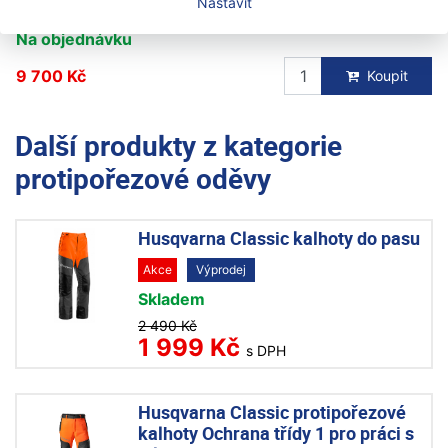
Nastavit
Velikost: č.58/60
Na objednávku
9 700 Kč
Koupit
Další produkty z kategorie
protipořezové oděvy
Husqvarna Classic kalhoty do pasu
Akce
Výprodej
Skladem
2 490 Kč
1 999 Kč
s DPH
Husqvarna Classic protipořezové
kalhoty Ochrana třídy 1 pro práci s