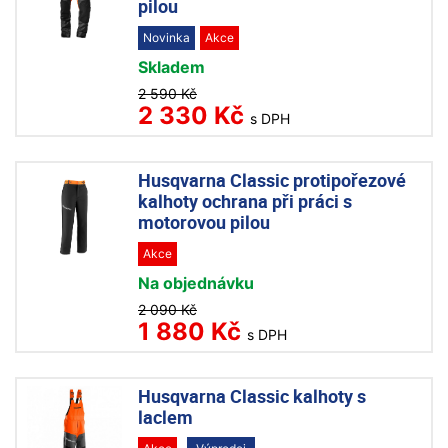
pilou
Novinka
Akce
Skladem
2 590 Kč
2 330 Kč
s DPH
Husqvarna Classic protipořezové
kalhoty ochrana při práci s
motorovou pilou
Akce
Na objednávku
2 090 Kč
1 880 Kč
s DPH
Husqvarna Classic kalhoty s
laclem