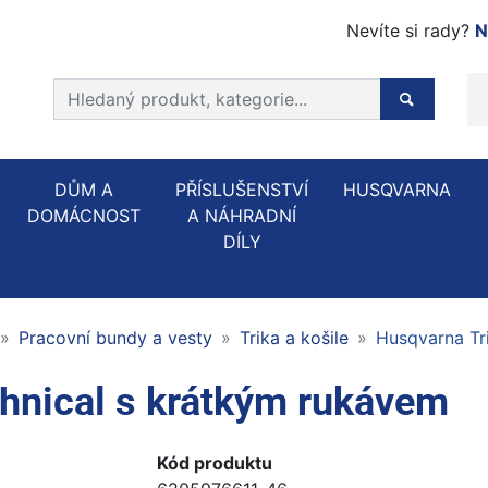
Nevíte si rady?
N
Prohledat web
Hledaný p
DŮM A
PŘÍSLUŠENSTVÍ
HUSQVARNA
DOMÁCNOST
A NÁHRADNÍ
DÍLY
Pracovní bundy a vesty
Trika a košile
Husqvarna Tr
hnical s krátkým rukávem
Kód produktu