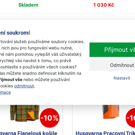
Skladem
1 030 Kč
Skladem
1 030 Kč
ní soukromí
Skladem
1 030 Kč
tování služeb používáme soubory cookies.
 nich jsou pro fungování webu nutné,
Přijmout v
iné nám pomohou vylepšit váš uživatelský
e
trika a košile
 rychleji vás navést k tomu, co právě
Odmítnout
Souhlasíte s používáním všech cookies?
las můžete snadno definovat kliknutím na
Nastavit
řijmout vše
nebo můžete používání
inka
Novinka
cookies
odmítnout
.
kce
Akce
ormace
-10%
-
qvarna Flanelová košile
Husqvarna Pracovní Tri