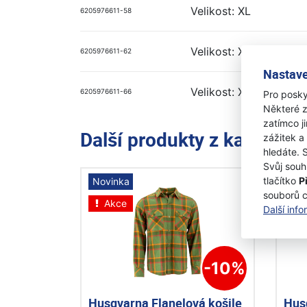
Velikost: XL
6205976611-58
Velikost: XXL
6205976611-62
Nastave
Velikost: XXXL
6205976611-66
Pro posky
Některé z
zatímco j
Další produkty z kategori
zážitek a
hledáte. 
Svůj souh
tlačítko
P
Novinka
Nov
souborů 
Akce
A
Další inf
-10%
Husqvarna Flanelová košile
Hus