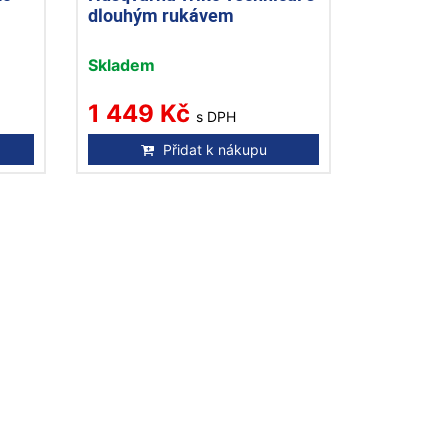
dlouhým rukávem
Skladem
1 449 Kč
s DPH
Přidat k nákupu