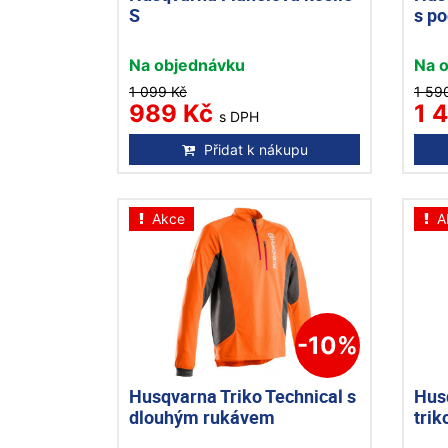
S
s p
Na objednávku
Na 
1 099 Kč
1 59
989 Kč
1 
s DPH
Přidat k nákupu
Akce
A
-10%
Husqvarna Triko Technical s
Hus
dlouhým rukávem
tri