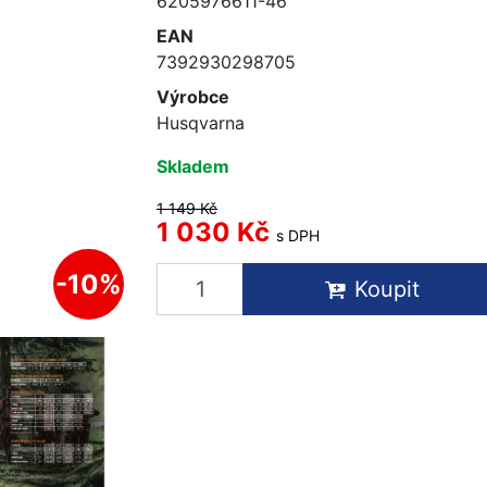
6205976611-46
EAN
7392930298705
Výrobce
Husqvarna
Skladem
1 149 Kč
1 030 Kč
s DPH
-10%
Koupit