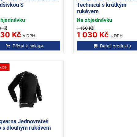
odšívkou S
Technical s krátkým
rukávem
objednávku
Na objednávku
0 Kč
1 150 Kč
430 Kč
1 030 Kč
s DPH
s DPH
Přidat k nákupu
Detail produktu
kce
qvarna Jednovrstvé
ko s dlouhým rukávem