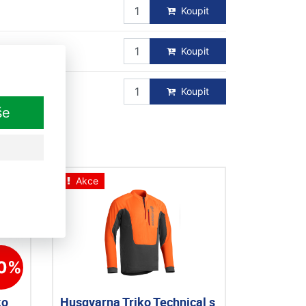
Koupit
Koupit
Koupit
še
Akce
10%
ko
Husqvarna Triko Technical s