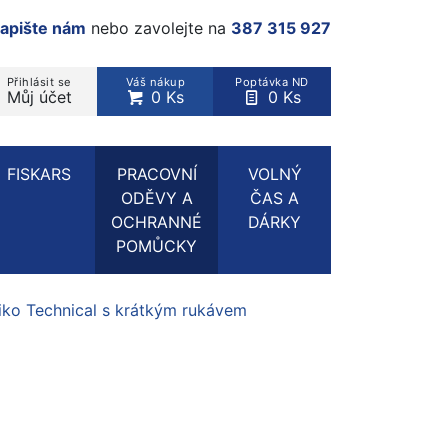
apište nám
nebo zavolejte na
387 315 927
Přihlásit se
Váš nákup
Poptávka ND
Můj účet
0 Ks
0 Ks
rodukt, kategorie...
FISKARS
PRACOVNÍ
VOLNÝ
ODĚVY A
ČAS A
OCHRANNÉ
DÁRKY
POMŮCKY
iko Technical s krátkým rukávem