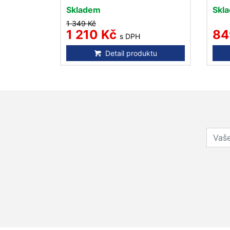
Skladem
Skl
1 349 Kč
1 210 Kč
84
s DPH
Detail produktu