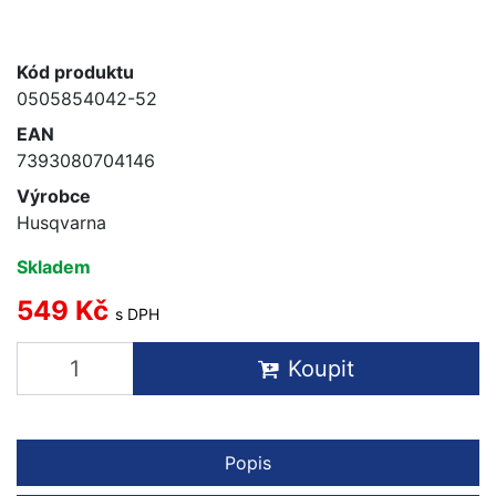
Kód produktu
0505854042-52
EAN
7393080704146
Výrobce
Husqvarna
Skladem
549 Kč
s DPH
Koupit
Popis