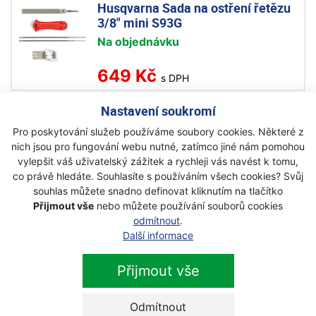
Husqvarna Sada na ostření řetězu
3/8" mini S93G
Na objednávku
649 Kč
s DPH
Nastavení soukromí
Husqvarna Vodítko na ostření
Pro poskytování služeb používáme soubory cookies. Některé z
řetězů 3/8" mini
nich jsou pro fungování webu nutné, zatímco jiné nám pomohou
Akce
vylepšit váš uživatelský zážitek a rychleji vás navést k tomu,
co právě hledáte. Souhlasíte s používáním všech cookies? Svůj
Skladem
souhlas můžete snadno definovat kliknutím na tlačítko
Přijmout vše
nebo můžete používání souborů cookies
279 Kč
s DPH
odmítnout
.
Další informace
Husqvarna Kulatý pilník 4,0 mm
Přijmout vše
Skladem
Odmítnout
179 Kč
s DPH