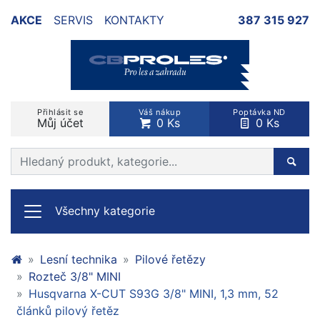
AKCE
SERVIS
KONTAKTY
387 315 927
Přihlásit se
Váš nákup
Poptávka ND
Můj účet
0 Ks
0 Ks
Prohledat web
Hleda
Všechny kategorie
Lesní technika
Pilové řetězy
Rozteč 3/8" MINI
Husqvarna X-CUT S93G 3/8" MINI, 1,3 mm, 52
článků pilový řetěz