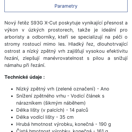
Parametry
Nový řetěz S93G X-Cut poskytuje vynikající přesnost a
výkon v úzkých prostorech, takže je ideální pro
arboristy a odborníky, kteří se specializují na péči o
stromy rostoucí mimo les. Hladký řez, dlouhotrvající
ostrost a nízký zpětný vrh zajišťují vysokou efektivitu
řezání, zlepšují manévrovatelnost s pilou a snižují
námahu při řezání.
Technické údaje :
Nízký zpětný vrh (zelené označení) - Ano
Snížení zpětného vrhu - Vodicí článek s
nárazníkem (šikmým náběhem)
Délka lišty (v palcích) - 14 palců
Délka vodící lišty - 35 cm
Hrubá hmotnost výrobku, konečná - 190 g
Čistá hmotnost výrobku, konečná - 161 g