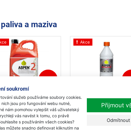
e
paliva a maziva
kce
Akce
-10%
-
ní soukromí
en 2T pro dvoutaktní
Aspen 2T pro dvoutaktní
tování služeb používáme soubory cookies.
ry 5l palivo
motory 1l palivo
 nich jsou pro fungování webu nutné,
Přijmout v
iné nám pomohou vylepšit váš uživatelský
adem
Skladem
 rychleji vás navést k tomu, co právě
Odmítnout
Souhlasíte s používáním všech cookies?
Kč
175 Kč
0 Kč
159 Kč
las můžete snadno definovat kliknutím na
s DPH
s DPH