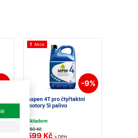
Akce
9%
-9%
Aspen 4T pro čtyřtaktní
motory 5l palivo
še
Skladem
660 Kč
599 Kč
s DPH