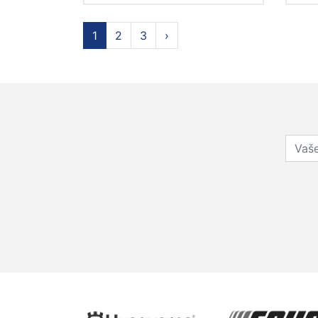
1
2
3
›