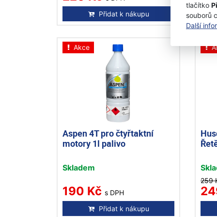
tlačítko
P
Přidat k nákupu
souborů 
Další inf
Akce
A
Aspen 4T pro čtyřtaktní
Hus
motory 1l palivo
Řetě
Skladem
Skl
259 
190 Kč
24
s DPH
Přidat k nákupu