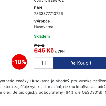
0505479298-02
EAN
7333377710726
Výrobce
Husqvarna
Skladem
719 Kč
645 Kč
s DPH
-10%
Koupit
Synthetic značky Husqvarna je vhodný pro vysoké zatíže
 která zajišťuje vynikající mazání, nízkou kouřivost a udrž
mi oleji. Je biologicky odbouratelný (64% dle OESD301B).