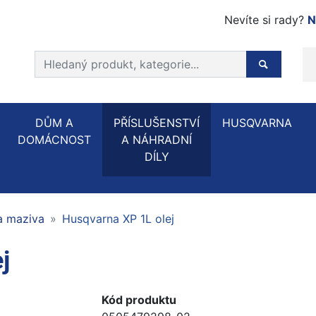
Nevíte si rady?
N
Prohledat web
Hledaný p
DŮM A
PŘÍSLUŠENSTVÍ
HUSQVARNA
DOMÁCNOST
A NÁHRADNÍ
DÍLY
 a maziva
Husqvarna XP 1L olej
j
Kód produktu