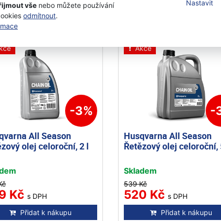
Nastavit
řijmout vše
nebo můžete používání
Přidat k nákupu
Přidat k nákupu
cookies
odmítnout
.
ormace
kce
Akce
-3%
-
qvarna All Season
Husqvarna All Season
zový olej celoroční, 2 l
Řetězový olej celoroční, 
adem
Skladem
Kč
539 Kč
9 Kč
520 Kč
s DPH
s DPH
Přidat k nákupu
Přidat k nákupu