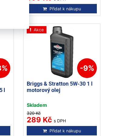
Přidat k nákupu
Akce
3%
-9%
Briggs & Stratton 5W-30 1 l
5 l
motorový olej
Skladem
320 Kč
289 Kč
s DPH
Přidat k nákupu