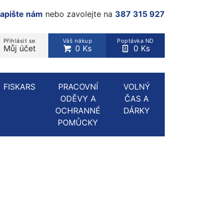
apište nám
nebo zavolejte na
387 315 927
Přihlásit se
Váš nákup
Poptávka ND
Můj účet
0 Ks
0 Ks
rodukt, kategorie...
FISKARS
PRACOVNÍ
VOLNÝ
ODĚVY A
ČAS A
OCHRANNÉ
DÁRKY
POMŮCKY