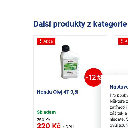
Další produkty z kategori
Akce
A
-12%
Nastave
Honda Olej 4T 0,6l
Asp
Pro posky
moto
Některé z
zatímco j
Skladem
Skl
zážitek a
hledáte. 
250 Kč
650 
220 Kč
58
Svůj souh
s DPH