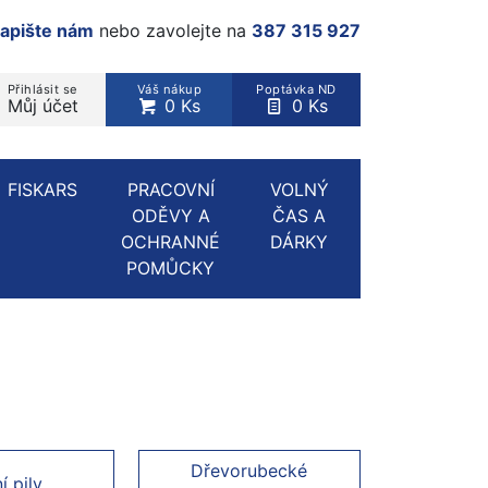
apište nám
nebo zavolejte na
387 315 927
Přihlásit se
Váš nákup
Poptávka ND
Můj účet
0 Ks
0 Ks
rodukt, kategorie...
FISKARS
PRACOVNÍ
VOLNÝ
ODĚVY A
ČAS A
OCHRANNÉ
DÁRKY
POMŮCKY
Dřevorubecké
í pily