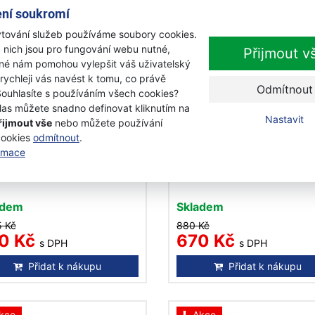
ní soukromí
kce
Akce
tování služeb používáme soubory cookies.
 nich jsou pro fungování webu nutné,
Přijmout v
iné nám pomohou vylepšit váš uživatelský
 rychleji vás navést k tomu, co právě
Odmítnout
Souhlasíte s používáním všech cookies?
las můžete snadno definovat kliknutím na
-26%
-
Nastavit
řijmout vše
nebo můžete používání
cookies
odmítnout
.
ormace
ars Pilka zahradní
Fiskars Pilka zahradní
act™ velká SW75 123880
Xtract™ malá SW73 123
adem
Skladem
5 Kč
880 Kč
0 Kč
670 Kč
s DPH
s DPH
Přidat k nákupu
Přidat k nákupu
kce
Akce