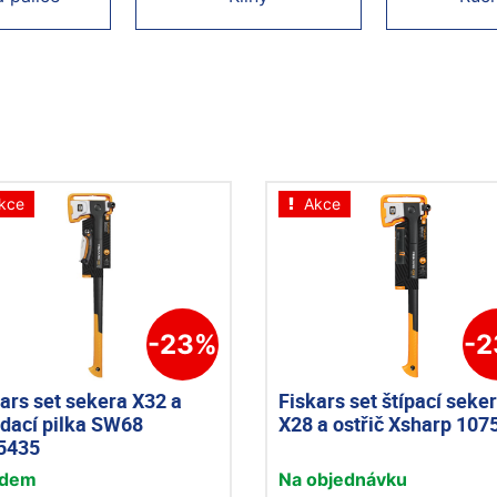
kce
Akce
-23%
-
ars set sekera X32 a
Fiskars set štípací seke
ádací pilka SW68
X28 a ostřič Xsharp 107
5435
adem
Na objednávku