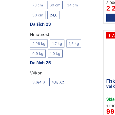
3 00
70 cm
60 cm
34 cm
2 
50 cm
24,0
Dalších 23
Hmotnost
A
2,96 kg
1,7 kg
1,5 kg
0,9 kg
1,0 kg
Dalších 25
Výkon
Fisk
3,6/4,8
4,6/6,2
vel
Skl
1 31
99