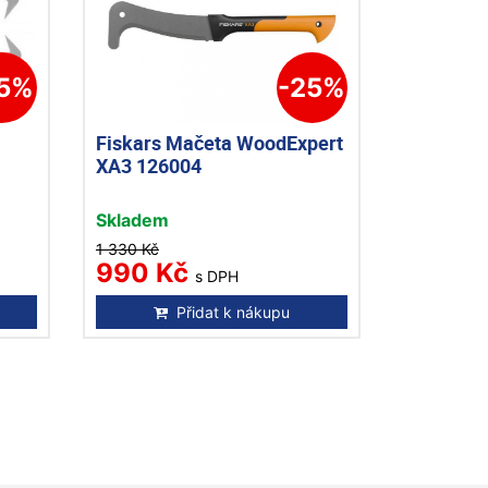
15%
-25%
Fiskars Mačeta WoodExpert
XA3 126004
Skladem
1 330 Kč
990 Kč
s DPH
Přidat k nákupu