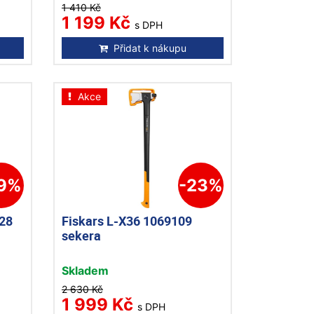
1 410 Kč
1 199 Kč
s DPH
Přidat k nákupu
Akce
19%
-23%
028
Fiskars L-X36 1069109
sekera
Skladem
2 630 Kč
1 999 Kč
s DPH