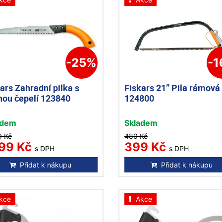
-25%
-
ars Zahradní pilka s
Fiskars 21” Pila rámová
nou čepelí 123840
124800
adem
Skladem
9 Kč
480 Kč
199 Kč
399 Kč
s DPH
s DPH
Přidat k nákupu
Přidat k nákupu
kce
Akce