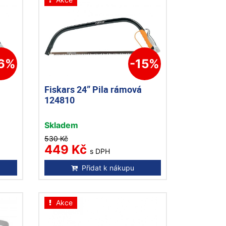
16%
-15%
Fiskars 24” Pila rámová
124810
Skladem
530 Kč
449 Kč
s DPH
Přidat k nákupu
Akce