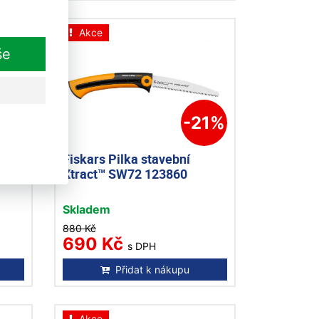
Akce
še
23%
-21%
Fiskars Pilka stavební
870
Xtract™ SW72 123860
Skladem
880 Kč
690 Kč
s DPH
Přidat k nákupu
Akce