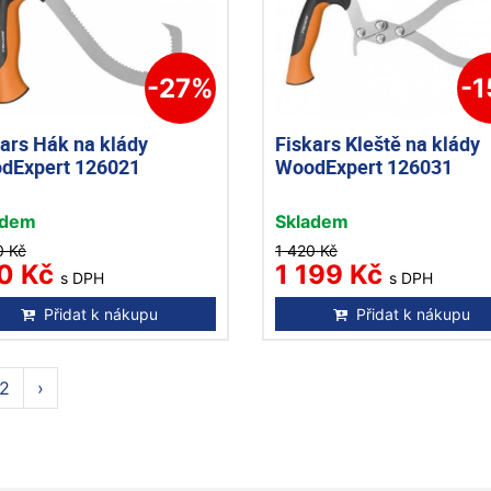
-27%
-
ars Hák na klády
Fiskars Kleště na klády
dExpert 126021
WoodExpert 126031
adem
Skladem
0 Kč
1 420 Kč
0 Kč
1 199 Kč
s DPH
s DPH
Přidat k nákupu
Přidat k nákupu
2
›