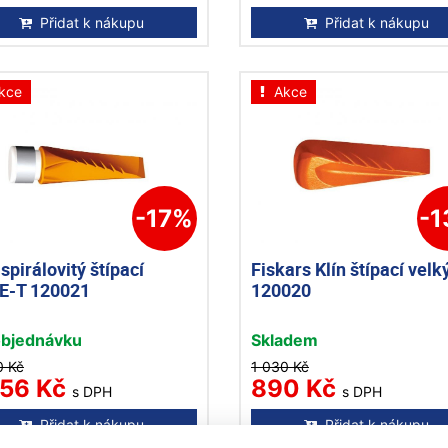
Přidat k nákupu
Přidat k nákupu
kce
Akce
-17%
-
 spirálovitý štípací
Fiskars Klín štípací velk
E-T 120021
120020
objednávku
Skladem
0 Kč
1 030 Kč
556 Kč
890 Kč
s DPH
s DPH
Přidat k nákupu
Přidat k nákupu