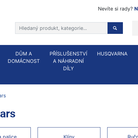
Nevíte si rady?
N
Prohledat web
Hledaný p
DŮM A
PŘÍSLUŠENSTVÍ
HUSQVARNA
DOMÁCNOST
A NÁHRADNÍ
DÍLY
ars
kars
a palice
Klíny
Ručn