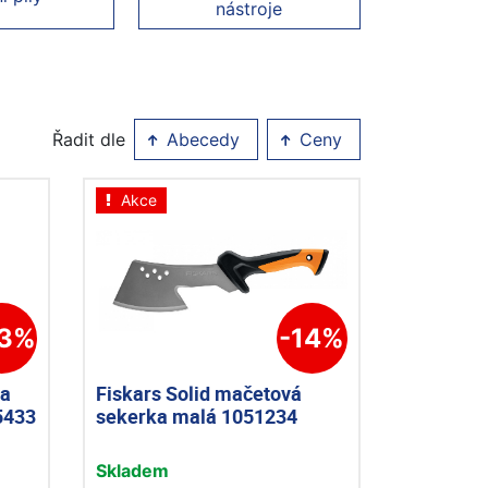
nástroje
Řadit dle
Abecedy
Ceny
Akce
23%
-14%
ra
Fiskars Solid mačetová
5433
sekerka malá 1051234
Skladem