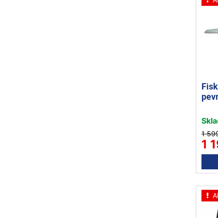
Fisk
pev
Skl
1 59
1 
A