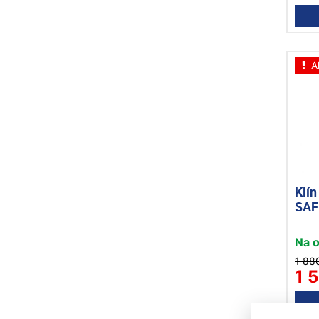
A
Klín
SAF
Na 
1 88
1 