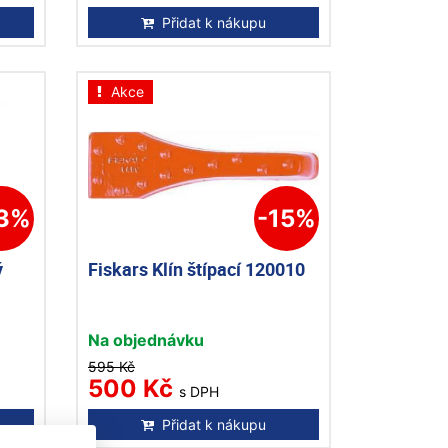
Přidat k nákupu
Akce
13%
-15%
ý
Fiskars Klín štípací 120010
Na objednávku
595 Kč
500 Kč
s DPH
Přidat k nákupu