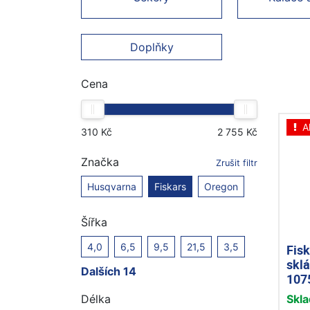
Doplňky
Cena
A
Značka
Zrušit filtr
Husqvarna
Fiskars
Oregon
Šířka
4,0
6,5
9,5
21,5
3,5
Fisk
skl
Dalších 14
107
Skl
Délka