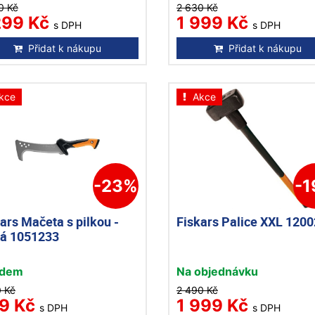
0 Kč
2 630 Kč
299 Kč
1 999 Kč
s DPH
s DPH
Přidat k nákupu
Přidat k nákupu
kce
Akce
-23%
-
ars Mačeta s pilkou -
Fiskars Palice XXL 120
ká 1051233
adem
Na objednávku
0 Kč
2 490 Kč
9 Kč
1 999 Kč
s DPH
s DPH