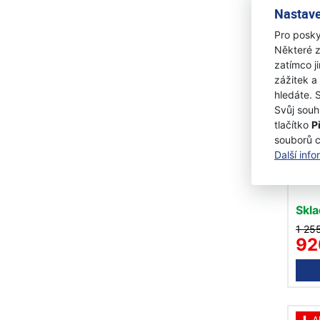
Nastave
A
Pro posky
Některé z
zatímco j
zážitek a
hledáte. 
Svůj souh
tlačítko
P
souborů 
Další inf
Fisk
Xtr
Skl
1 25
92
A