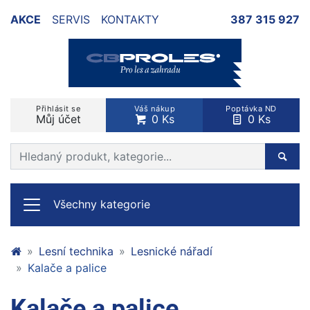
AKCE
SERVIS
KONTAKTY
387 315 927
Přihlásit se
Váš nákup
Poptávka ND
Můj účet
0 Ks
0 Ks
Prohledat web
Hleda
Všechny kategorie
Lesní technika
Lesnické nářadí
Kalače a palice
Kalače a palice