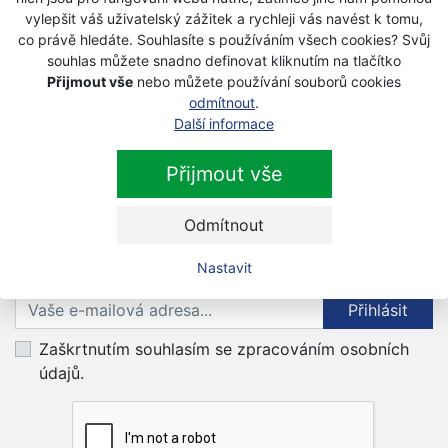
Fiskars Palice XL 4,0 kg 120030
vylepšit váš uživatelský zážitek a rychleji vás navést k tomu,
co právě hledáte. Souhlasíte s používáním všech cookies? Svůj
Akce
souhlas můžete snadno definovat kliknutím na tlačítko
Na objednávku
Přijmout vše
nebo můžete používání souborů cookies
2 030 Kč
odmítnout
.
1 990 Kč
Další informace
s DPH
Přijmout vše
Odmítnout
Newsletter
Nastavit
Přihlaste se k odběru novinek
Přihlásit
Zaškrtnutím souhlasím se zpracováním osobních
údajů.