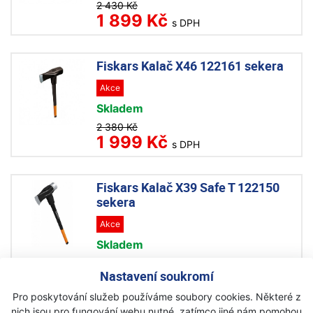
2 430 Kč
1 899 Kč
s DPH
Fiskars Kalač X46 122161 sekera
Akce
Skladem
2 380 Kč
1 999 Kč
s DPH
Fiskars Kalač X39 Safe T 122150
sekera
Akce
Skladem
3 230 Kč
Nastavení soukromí
2 755 Kč
s DPH
Pro poskytování služeb používáme soubory cookies. Některé z
nich jsou pro fungování webu nutné, zatímco jiné nám pomohou