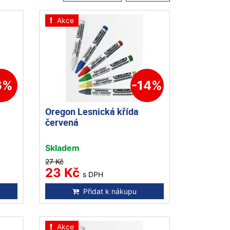
Akce
6%
-14%
Oregon Lesnická křída
červená
Skladem
27 Kč
23 Kč
s DPH
Přidat k nákupu
Akce