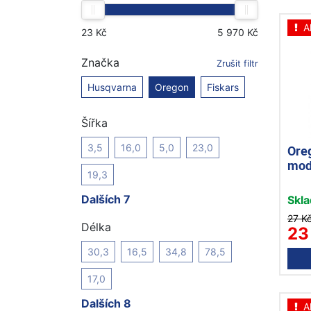
A
Značka
Zrušit filtr
Husqvarna
Oregon
Fiskars
Šířka
3,5
16,0
5,0
23,0
Ore
mod
19,3
Dalších 7
Skl
27 K
Délka
23
30,3
16,5
34,8
78,5
17,0
Dalších 8
A