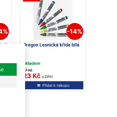
14%
-14%
lutá
Oregon Lesnická křída bílá
Skladem
še
27 Kč
23 Kč
s DPH
Přidat k nákupu