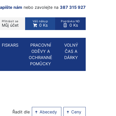
apište nám
nebo zavolejte na
387 315 927
Přihlásit se
Váš nákup
Poptávka ND
Můj účet
0 Ks
0 Ks
rodukt, kategorie...
FISKARS
PRACOVNÍ
VOLNÝ
ODĚVY A
ČAS A
OCHRANNÉ
DÁRKY
POMŮCKY
Řadit dle
Abecedy
Ceny