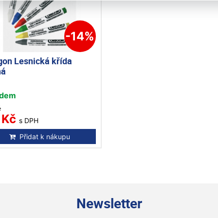
-14%
gon Lesnická křída
ná
adem
č
 Kč
s DPH
Přidat k nákupu
Newsletter