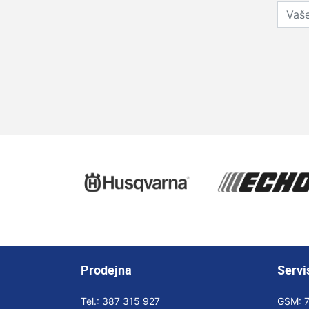
Prodejna
Servi
Tel.:
387 315 927
GSM: