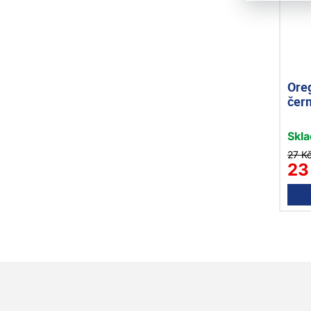
Ore
čer
Skl
27 K
23