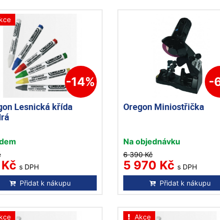
kce
-14%
-
gon Lesnická křída
Oregon Miniostřička
rá
adem
Na objednávku
č
6 390 Kč
 Kč
5 970 Kč
s DPH
s DPH
Přidat k nákupu
Přidat k nákupu
kce
Akce