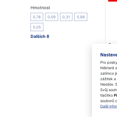
Hmotnost
0,78
0,09
0,31
0,88
0,05
Dalších 8
Ore
zel
Nastave
Pro posky
Skl
Některé z
27 K
zatímco j
23
zážitek a
hledáte. 
Svůj souh
tlačítko
P
souborů 
A
Další inf