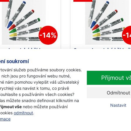
-14%
-
gon Lesnická křída
Oregon Lesnická křída ž
ená
ní soukromí
tování služeb používáme soubory cookies.
adem
Skladem
 nich jsou pro fungování webu nutné,
Přijmout v
č
27 Kč
iné nám pomohou vylepšit váš uživatelský
 Kč
23 Kč
s DPH
s DPH
 rychleji vás navést k tomu, co právě
Odmítnout
Souhlasíte s používáním všech cookies?
Přidat k nákupu
Přidat k nákupu
las můžete snadno definovat kliknutím na
Nastavit
řijmout vše
nebo můžete používání
cookies
odmítnout
.
kce
ormace