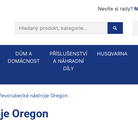
Nevíte si rady?
N
Prohledat web
Hledaný p
DŮM A
PŘÍSLUŠENSTVÍ
HUSQVARNA
DOMÁCNOST
A NÁHRADNÍ
DÍLY
řevorubecké nástroje Oregon
oje Oregon