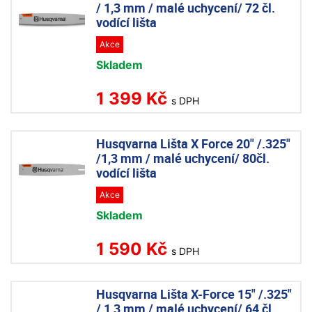
/ 1,3 mm / malé uchycení/ 72 čl.
vodící lišta
Akce
Skladem
1 399 Kč
s DPH
Husqvarna Lišta X Force 20" /.325"
/1,3 mm / malé uchycení/ 80čl.
vodící lišta
Akce
Skladem
1 590 Kč
s DPH
Husqvarna Lišta X-Force 15" /.325"
/ 1,3 mm / malé uchycení/ 64 čl.