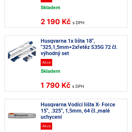
Skladem
2 190 Kč
s DPH
Husqvarna 1x lišta 18",
"325,1,5mm+2xřetěz S35G 72 čl.
výhodný set
Akce
Skladem
1 790 Kč
s DPH
Husqvarna Vodící lišta X- Force
15", .325", 1,5mm, 64 čl.,malé
uchycení
Akce