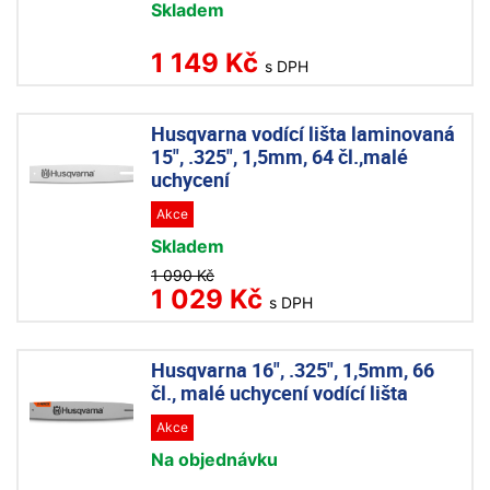
Skladem
1 149 Kč
s DPH
Husqvarna vodící lišta laminovaná
15", .325", 1,5mm, 64 čl.,malé
uchycení
Akce
Skladem
1 090 Kč
1 029 Kč
s DPH
Husqvarna 16", .325", 1,5mm, 66
čl., malé uchycení vodící lišta
Akce
Na objednávku