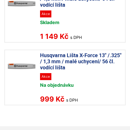
vodící lišta
Akce
Skladem
1 149 Kč
s DPH
Husqvarna Lišta X-Force 13" /.325"
/ 1,3 mm / malé uchycení/ 56 čl.
vodící lišta
Akce
Na objednávku
999 Kč
s DPH