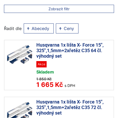
Zobrazit filtr
Řadit dle
Abecedy
Ceny
Husqvarna 1x lišta X- Force 15",
325",1,5mm+2xřetěz C35 64 čl.
výhodný set
Akce
Skladem
1 850 Kč
1 665 Kč
s DPH
Husqvarna 1x lišta X- Force 15",
325",1,5mm+2xřetěz C35 72 čl.
výhodný set