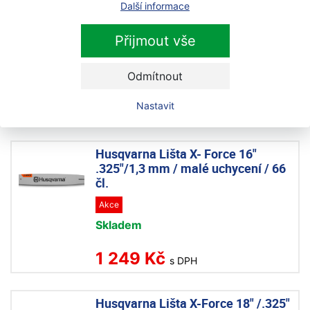
Další informace
Husqvarna 13", .325", 1,5mm, 56
čl., malé uchycení vodící lišta
Přijmout vše
Akce
Na objednávku
Odmítnout
999 Kč
Nastavit
s DPH
Husqvarna Lišta X- Force 16"
.325"/1,3 mm / malé uchycení / 66
čl.
Akce
Skladem
1 249 Kč
s DPH
Husqvarna Lišta X-Force 18" /.325"