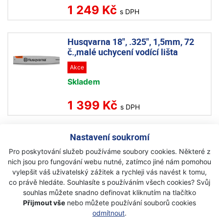
1 249 Kč
s DPH
Husqvarna 18", .325", 1,5mm, 72
č.,malé uchycení vodící lišta
Akce
Skladem
1 399 Kč
s DPH
Nastavení soukromí
Husqvarna 20", .325", 1,5mm, 80čl.,
malé uchycení vodící lišta
Pro poskytování služeb používáme soubory cookies. Některé z
nich jsou pro fungování webu nutné, zatímco jiné nám pomohou
Akce
vylepšit váš uživatelský zážitek a rychleji vás navést k tomu,
Skladem
co právě hledáte. Souhlasíte s používáním všech cookies? Svůj
souhlas můžete snadno definovat kliknutím na tlačítko
1 590 Kč
s DPH
Přijmout vše
nebo můžete používání souborů cookies
odmítnout
.