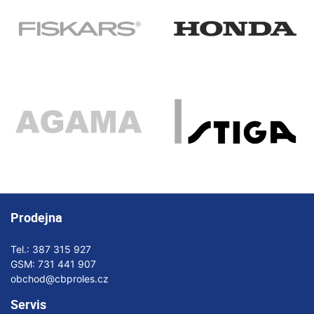
Prodejna
Tel.:
387 315 927
GSM:
731 441 907
obchod@cbproles.cz
Servis