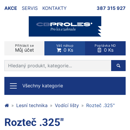
AKCE
SERVIS
KONTAKTY
387 315 927
Přihlásit se
Váš nákup
Poptávka ND
Můj účet
0 Ks
0 Ks
Prohledat web
Hleda
Všechny kategorie
Lesní technika
Vodící lišty
Rozteč .325"
Rozteč .325"