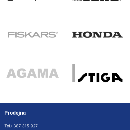
Prodejna
Tel.:
387 315 927