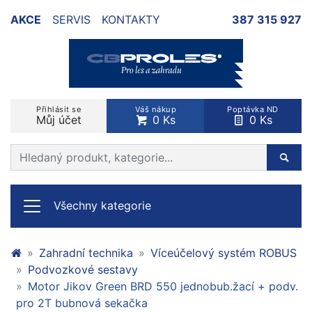
AKCE
SERVIS
KONTAKTY
387 315 927
Přihlásit se
Váš nákup
Poptávka ND
Můj účet
0 Ks
0 Ks
Prohledat web
Hleda
Všechny kategorie
Zahradní technika
Víceúčelový systém ROBUS
Podvozkové sestavy
Motor Jikov Green BRD 550 jednobub.žací + podv.
pro 2T bubnová sekačka