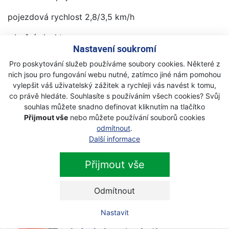
pojezdová rychlost 2,8/3,5 km/h
s boční plachtou
Nastavení soukromí
Zvýhodněné nabídky kompletů:
Pro poskytování služeb používáme soubory cookies. Některé z
nich jsou pro fungování webu nutné, zatímco jiné nám pomohou
JIKOV 1453 + luční kleče (č. 9720607) -
29.190,-
vylepšit váš uživatelský zážitek a rychleji vás navést k tomu,
co právě hledáte. Souhlasíte s používáním všech cookies? Svůj
JIKOV 1454 + luční kleče (č.9720607V) -
31.490,-
souhlas můžete snadno definovat kliknutím na tlačítko
Přijmout vše
nebo můžete používání souborů cookies
JIKOV 1447 + luční kleče (č. 9720607I) -
30.990,-
odmítnout
.
Další informace
Další produkty z kategorie
Přijmout vše
podvozkové sestavy
Odmítnout
Motor Jikov Green BDR 550
Nastavit
jednobub. žací + podv. pro 4T