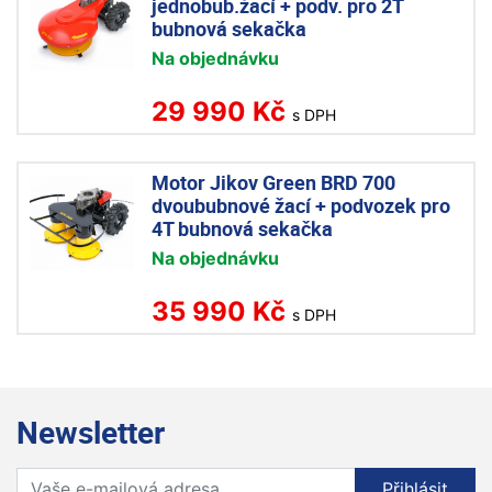
jednobub.žací + podv. pro 2T
bubnová sekačka
Na objednávku
29 990 Kč
s DPH
Motor Jikov Green BRD 700
dvoububnové žací + podvozek pro
4T bubnová sekačka
Na objednávku
35 990 Kč
s DPH
Newsletter
Přihlaste se k odběru novinek
Přihlásit