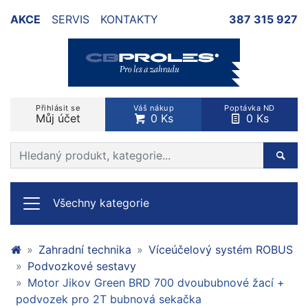
AKCE
SERVIS
KONTAKTY
387 315 927
Přihlásit se
Váš nákup
Poptávka ND
Můj účet
0 Ks
0 Ks
Prohledat web
Hleda
Všechny kategorie
Zahradní technika
Víceúčelový systém ROBUS
Podvozkové sestavy
Motor Jikov Green BRD 700 dvoububnové žací +
podvozek pro 2T bubnová sekačka