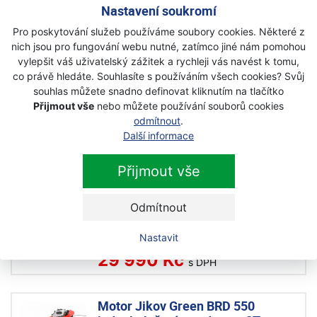
Nastavení soukromí
pojezdová rychlost 2,8/3,5 km/h
Pro poskytování služeb používáme soubory cookies. Některé z
nich jsou pro fungování webu nutné, zatímco jiné nám pomohou
vyklápění rotorů
vylepšit váš uživatelský zážitek a rychleji vás navést k tomu,
co právě hledáte. Souhlasíte s používáním všech cookies? Svůj
souhlas můžete snadno definovat kliknutím na tlačítko
Další produkty z kategorie
Přijmout vše
nebo můžete používání souborů cookies
odmítnout
.
podvozkové sestavy
Další informace
Přijmout vše
Motor Jikov Green BDR 550
jednobub. žací + podv. pro 4T
jednobubnová sekačka
Odmítnout
Na objednávku
Nastavit
29 990 Kč
s DPH
Motor Jikov Green BRD 550