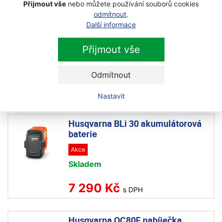
4 490 Kč
Přijmout vše
nebo můžete používání souborů cookies
s DPH
odmítnout
.
Další informace
Husqvarna 40-C750X nabíječka
Přijmout vše
Akce
Skladem
Odmítnout
5 490 Kč
s DPH
Nastavit
Husqvarna BLi 30 akumulátorová
baterie
Akce
Skladem
7 290 Kč
s DPH
Husqvarna QC80F nabíječka