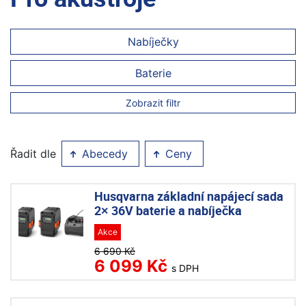
Nabíječky
Baterie
Zobrazit filtr
Řadit dle
Abecedy
Ceny
Husqvarna základní napájecí sada
2× 36V baterie a nabíječka
Akce
6 690 Kč
6 099 Kč
s DPH