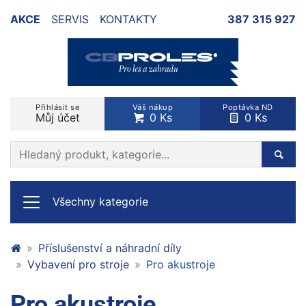
AKCE
SERVIS
KONTAKTY
387 315 927
Přihlásit se
Váš nákup
Poptávka ND
Můj účet
0 Ks
0 Ks
Prohledat web
Hleda
Všechny kategorie
Příslušenství a náhradní díly
Vybavení pro stroje
Pro akustroje
Pro akustroje