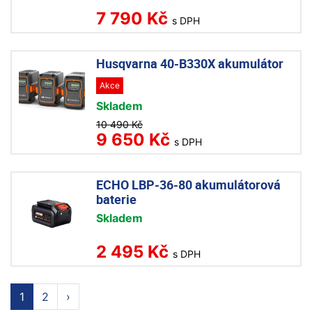
7 790 Kč
s DPH
Husqvarna 40-B330X akumulátor
Akce
Skladem
10 490 Kč
9 650 Kč
s DPH
ECHO LBP-36-80 akumulátorová
baterie
Skladem
2 495 Kč
s DPH
1
2
›