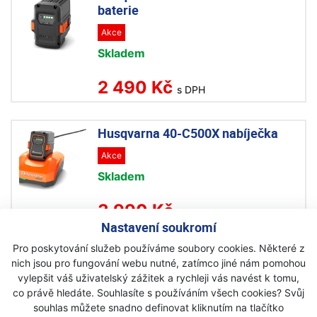
baterie
Akce
Skladem
2 490 Kč
s DPH
Husqvarna 40-C500X nabíječka
Akce
Skladem
3 990 Kč
s DPH
Nastavení soukromí
Pro poskytování služeb používáme soubory cookies. Některé z
Husqvarna BLi 200 akumulátorová
nich jsou pro fungování webu nutné, zatímco jiné nám pomohou
baterie
vylepšit váš uživatelský zážitek a rychleji vás navést k tomu,
Na objednávku
co právě hledáte. Souhlasíte s používáním všech cookies? Svůj
souhlas můžete snadno definovat kliknutím na tlačítko