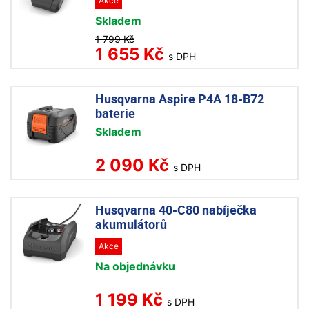
Akce
Skladem
1 799 Kč
1 655 Kč
s DPH
Husqvarna Aspire P4A 18-B72
baterie
Skladem
2 090 Kč
s DPH
Husqvarna 40-C80 nabíječka
akumulátorů
Akce
Na objednávku
1 199 Kč
s DPH