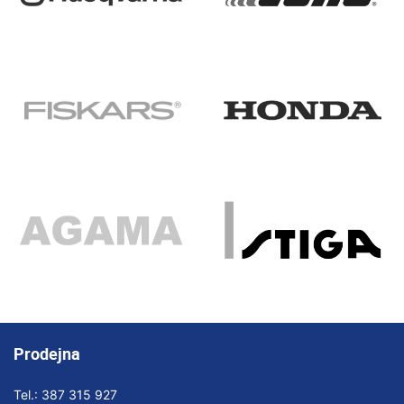
Prodejna
Tel.:
387 315 927