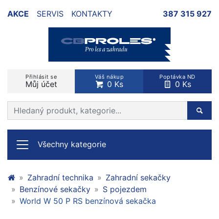
AKCE
SERVIS
KONTAKTY
387 315 927
Přihlásit se
Váš nákup
Poptávka ND
Můj účet
0 Ks
0 Ks
Prohledat web
Hleda
Všechny kategorie
Zahradní technika
Zahradní sekačky
Benzínové sekačky
S pojezdem
World W 50 P RS benzínová sekačka