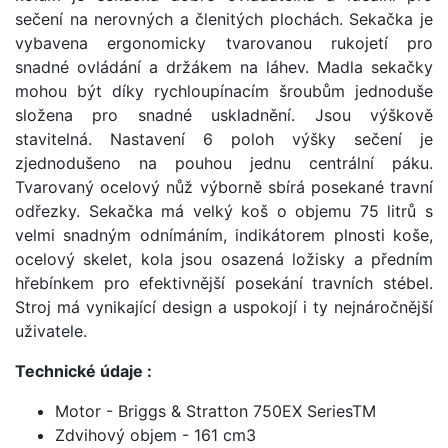
sečení na nerovných a členitých plochách. Sekačka je
vybavena ergonomicky tvarovanou rukojetí pro
snadné ovládání a držákem na láhev. Madla sekačky
mohou být díky rychloupínacím šroubům jednoduše
složena pro snadné uskladnění. Jsou výškově
stavitelná. Nastavení 6 poloh výšky sečení je
zjednodušeno na pouhou jednu centrální páku.
Tvarovaný ocelový nůž výborně sbírá posekané travní
odřezky. Sekačka má velký koš o objemu 75 litrů s
velmi snadným odnímáním, indikátorem plnosti koše,
ocelový skelet, kola jsou osazená ložisky a předním
hřebínkem pro efektivnější posekání travních stébel.
Stroj má vynikající design a uspokojí i ty nejnáročnější
uživatele.
Technické údaje :
Motor - Briggs & Stratton 750EX SeriesTM
Zdvihový objem - 161 cm3