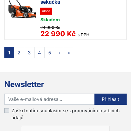
sekačka
Akce
Skladem
24 990 Kč
22 990 Kč
s DPH
1
2
3
4
5
›
»
Newsletter
Přihlaste se k odběru novinek
Přihlásit
Zaškrtnutím souhlasím se zpracováním osobních
údajů.