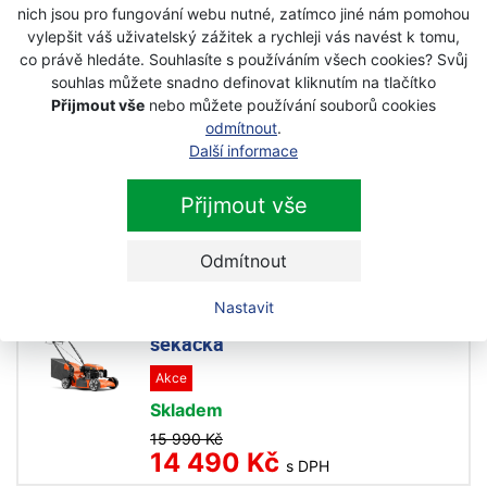
Další produkty z kategorie
s
nich jsou pro fungování webu nutné, zatímco jiné nám pomohou
pojezdem
vylepšit váš uživatelský zážitek a rychleji vás navést k tomu,
co právě hledáte. Souhlasíte s používáním všech cookies? Svůj
souhlas můžete snadno definovat kliknutím na tlačítko
Přijmout vše
nebo můžete používání souborů cookies
Husqvarna LC 140SP benzínová
odmítnout
.
sekačka
Další informace
Akce
Skladem
Přijmout vše
11 790 Kč
9 990 Kč
s DPH
Odmítnout
Nastavit
Husqvarna LC 151S benzínová
sekačka
Akce
Skladem
15 990 Kč
14 490 Kč
s DPH