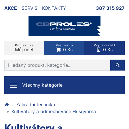
AKCE
SERVIS
KONTAKTY
387 315 927
Přihlásit se
Váš nákup
Poptávka ND
Můj účet
0 Ks
0 Ks
Prohledat web
Hleda
Všechny kategorie
Zahradní technika
Kultivátory a odmechovače Husqvarna
Kultivátory a