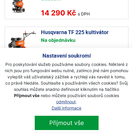
14 290 Kč
s DPH
Husqvarna TF 225 kultivátor
Na objednávku
17 990 Kč
Nastavení soukromí
s DPH
Pro poskytování služeb používáme soubory cookies. Některé z
nich jsou pro fungování webu nutné, zatímco jiné nám pomohou
Husqvarna TF 335 kultivátor
vylepšit váš uživatelský zážitek a rychleji vás navést k tomu,
Na objednávku
co právě hledáte. Souhlasíte s používáním všech cookies? Svůj
souhlas můžete snadno definovat kliknutím na tlačítko
22 490 Kč
Přijmout vše
nebo můžete používání souborů cookies
s DPH
odmítnout
.
Další informace
Husqvarna TR 348 kultivátor
Přijmout vše
Na objednávku