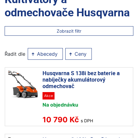
odmechovače Husqvarna
Zobrazit filtr
Řadit dle
Abecedy
Ceny
Husqvarna S 138i bez baterie a
nabíječky akumulátorový
odmechovač
Akce
Na objednávku
10 790 Kč
s DPH