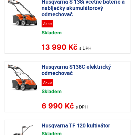
Husqvarna S 138i včetně baterie a
nabíječky akumulátorový
odmechovač
Akce
Skladem
13 990 Kč
s DPH
Husqvarna S138C elektrický
odmechovač
Akce
Skladem
6 990 Kč
s DPH
Husqvarna TF 120 kultivátor
Skladem