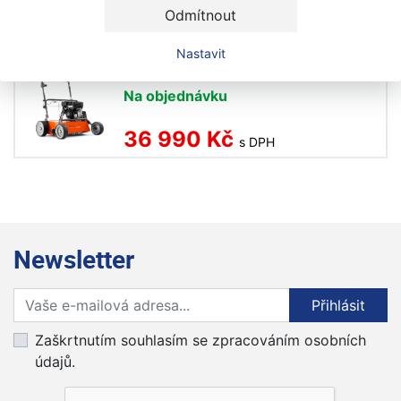
39 990 Kč
Odmítnout
s DPH
Nastavit
Husqvarna S 500 Pro odmechovač
Na objednávku
36 990 Kč
s DPH
Newsletter
Přihlaste se k odběru novinek
Přihlásit
Zaškrtnutím souhlasím se zpracováním osobních
údajů.