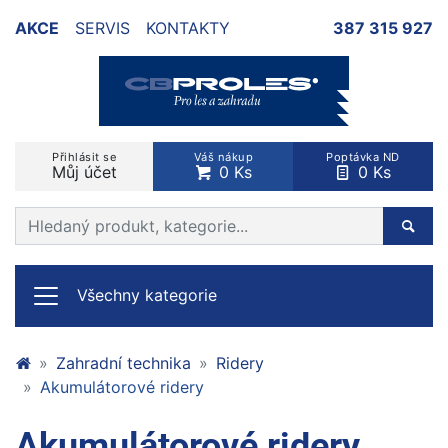
AKCE
SERVIS
KONTAKTY
387 315 927
Přihlásit se
Váš nákup
Poptávka ND
Můj účet
0 Ks
0 Ks
Prohledat web
Hleda
Všechny kategorie
Zahradní technika
Ridery
Akumulátorové ridery
Akumulátorové ridery