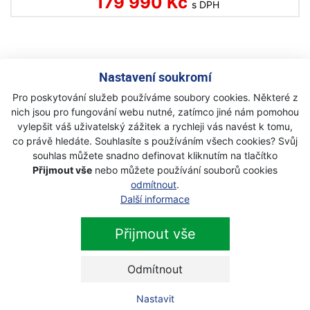
179 990 Kč
s DPH
Nastavení soukromí
Newsletter
Pro poskytování služeb používáme soubory cookies. Některé z
nich jsou pro fungování webu nutné, zatímco jiné nám pomohou
Přihlaste se k odběru novinek
vylepšit váš uživatelský zážitek a rychleji vás navést k tomu,
Přihlásit
co právě hledáte. Souhlasíte s používáním všech cookies? Svůj
souhlas můžete snadno definovat kliknutím na tlačítko
Zaškrtnutím souhlasím se zpracováním osobních
Přijmout vše
nebo můžete používání souborů cookies
údajů.
odmítnout
.
Další informace
Přijmout vše
Odmítnout
Nastavit