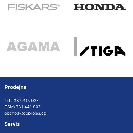
Prodejna
Tel.:
387 315 927
GSM:
731 441 907
obchod@cbproles.cz
Servis