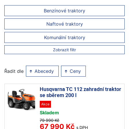
Benzínové traktory
Naftové traktory
Komunální traktory
Zobrazit filtr
Řadit dle
Abecedy
Ceny
Husqvarna TC 112 zahradní traktor
se sběrem 200 l
Akce
Skladem
79 990 Kč
67 990 Kč
s DPH