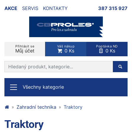
AKCE
SERVIS
KONTAKTY
387 315 927
Přihlásit se
Váš nákup
Poptávka ND
Můj účet
0 Ks
0 Ks
Prohledat web
Hleda
Všechny kategorie
Zahradní technika
Traktory
Traktory