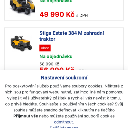
Na objednávku
49 990 Kč
s DPH
Stiga Estate 384 M zahradní
traktor
Akce
Na objednávku
58 990 Kč
56 990 Kč
s DPH
Nastavení soukromí
Pro poskytování služeb používáme soubory cookies. Některé z
Stiga ESTATE 598 zahradní traktor
nich jsou pro fungování webu nutné, zatímco jiné nám pomohou
Skladem
vylepšit váš uživatelský zážitek a rychleji vás navést k tomu,
co právě hledáte. Souhlasíte s používáním všech cookies? Svůj
68 990 Kč
souhlas můžete snadno definovat kliknutím na tlačítko
s DPH
Přijmout vše
nebo můžete používání souborů cookies
odmítnout
.
Další informace