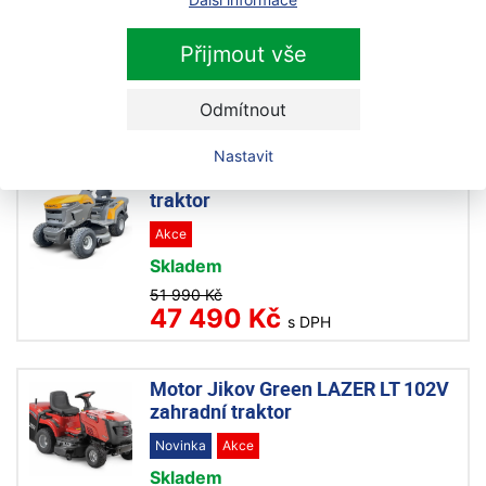
Stiga Estate 9102 W zahradní
traktor
Přijmout vše
Na objednávku
116 990 Kč
Odmítnout
s DPH
Nastavit
TOM GRASS TC-395H zahradní
traktor
Akce
Skladem
51 990 Kč
47 490 Kč
s DPH
Motor Jikov Green LAZER LT 102V
zahradní traktor
Novinka
Akce
Skladem