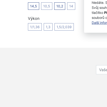
hledáte. 
14,5
10,5
10,2
14
Svůj souh
tlačítko
P
souborů 
Výkon
Další inf
1/1,36
1,3
1,5/2,039