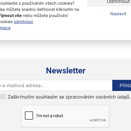
Odmítnout
Souhlasíte s používáním všech cookies?
las můžete snadno definovat kliknutím na
Nastavit
řijmout vše
nebo můžete používání
cookies
odmítnout
.
ormace
Newsletter
Přihlaste se k odběru novinek
Přihl
Zaškrtnutím souhlasím se zpracováním osobních údajů.