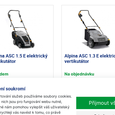
na ASC 1.5 E elektrický
Alpina ASC 1.3 E elektri
ikutátor
vertikutátor
adem
Na objednávku
690 Kč
3 690 Kč
s DPH
s DPH
ní soukromí
Přidat k nákupu
Přidat k nákupu
tování služeb používáme soubory cookies.
 nich jsou pro fungování webu nutné,
Přijmout v
iné nám pomohou vylepšit váš uživatelský
 rychleji vás navést k tomu, co právě