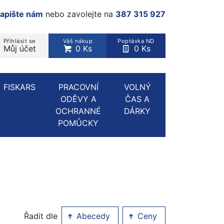
apište nám
nebo zavolejte na
387 315 927
Přihlásit se
Váš nákup
Poptávka ND
Můj účet
0 Ks
0 Ks
rodukt, kategorie...
FISKARS
PRACOVNÍ
VOLNÝ
ODĚVY A
ČAS A
OCHRANNÉ
DÁRKY
POMŮCKY
Řadit dle
Abecedy
Ceny