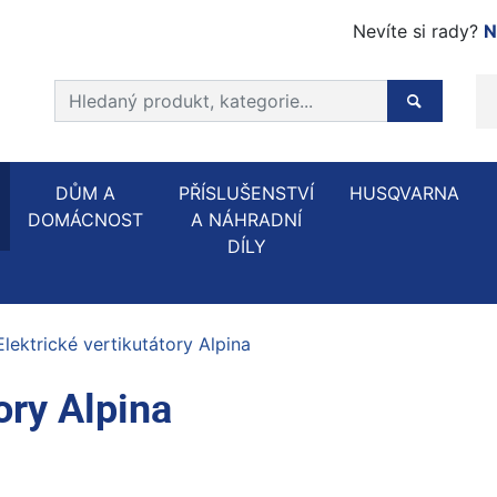
Nevíte si rady?
N
Prohledat web
Hledaný p
DŮM A
PŘÍSLUŠENSTVÍ
HUSQVARNA
DOMÁCNOST
A NÁHRADNÍ
DÍLY
Elektrické vertikutátory Alpina
ory Alpina