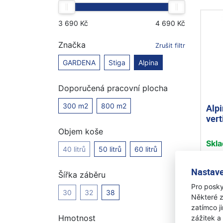
Značka
Zrušit filtr
GARDENA
Stiga
Alpina
Doporučená pracovní plocha
300 m2
800 m2
Alpi
vert
Objem koše
Skl
40 litrů
50 litrů
60 litrů
4 
Nastave
Šířka záběru
Pro posky
30
32
38
Některé z
zatímco j
Hmotnost
zážitek a