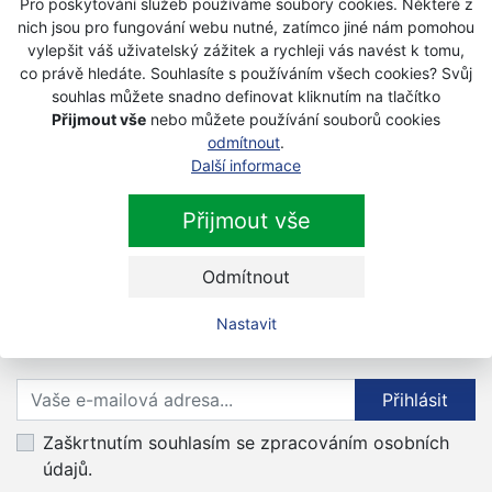
Pro poskytování služeb používáme soubory cookies. Některé z
12 995 Kč
s DPH
nich jsou pro fungování webu nutné, zatímco jiné nám pomohou
vylepšit váš uživatelský zážitek a rychleji vás navést k tomu,
co právě hledáte. Souhlasíte s používáním všech cookies? Svůj
ECHO DLM-5100SP bez baterie a
souhlas můžete snadno definovat kliknutím na tlačítko
nabíječky akumulátorová sekačka
Přijmout vše
nebo můžete používání souborů cookies
Skladem
odmítnout
.
Další informace
15 995 Kč
s DPH
Přijmout vše
Odmítnout
Nastavit
Newsletter
Přihlaste se k odběru novinek
Přihlásit
Zaškrtnutím souhlasím se zpracováním osobních
údajů.