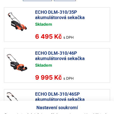
ECHO DLM-310/35P
akumulátorová sekačka
Skladem
6 495 Kč
s DPH
ECHO DLM-310/46P
akumulátorová sekačka
Skladem
9 995 Kč
s DPH
ECHO DLM-310/46SP
akumulátorová sekačka
Na objednávku
Nastavení soukromí