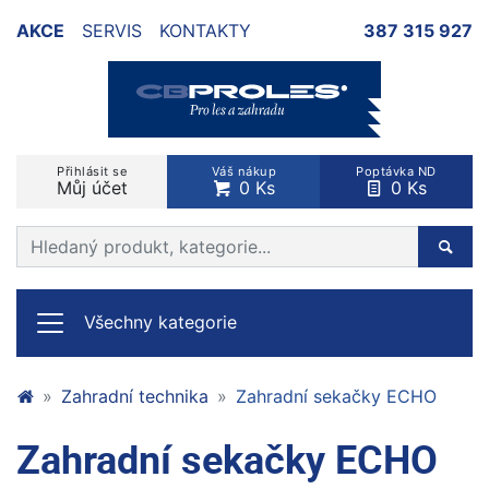
AKCE
SERVIS
KONTAKTY
387 315 927
Přihlásit se
Váš nákup
Poptávka ND
Můj účet
0 Ks
0 Ks
Prohledat web
Hleda
Všechny kategorie
Zahradní technika
Zahradní sekačky ECHO
Zahradní sekačky ECHO