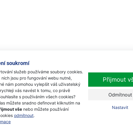
ní soukromí
tování služeb používáme soubory cookies.
 nich jsou pro fungování webu nutné,
Přijmout v
iné nám pomohou vylepšit váš uživatelský
 rychleji vás navést k tomu, co právě
Odmítnout
Souhlasíte s používáním všech cookies?
las můžete snadno definovat kliknutím na
Nastavit
řijmout vše
nebo můžete používání
cookies
odmítnout
.
ormace