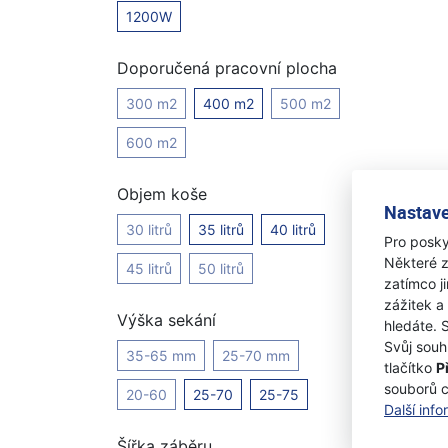
1200W
Doporučená pracovní plocha
300 m2
400 m2
500 m2
600 m2
Objem koše
Nastave
30 litrů
35 litrů
40 litrů
Pro posky
Některé z
45 litrů
50 litrů
zatímco j
zážitek a
Výška sekání
hledáte. 
Svůj souh
35-65 mm
25-70 mm
tlačítko
P
souborů 
20-60
25-70
25-75
Další inf
Šířka záběru