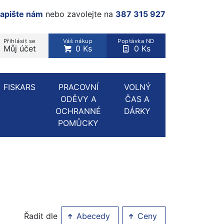
apište nám
nebo zavolejte na
387 315 927
Přihlásit se
Váš nákup
Poptávka ND
Můj účet
0 Ks
0 Ks
rodukt, kategorie...
FISKARS
PRACOVNÍ
VOLNÝ
ODĚVY A
ČAS A
OCHRANNÉ
DÁRKY
POMŮCKY
Řadit dle
Abecedy
Ceny