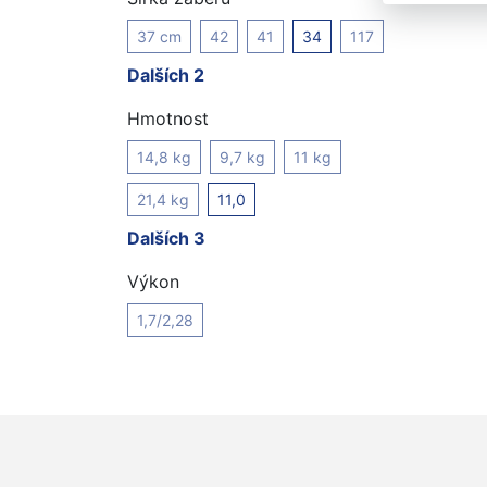
37 cm
42
41
34
117
Dalších 2
Hmotnost
14,8 kg
9,7 kg
11 kg
21,4 kg
11,0
Dalších 3
Výkon
1,7/2,28