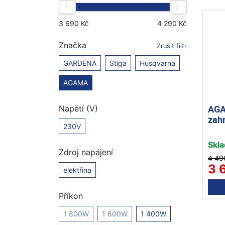
Značka
Zrušit filtr
GARDENA
Stiga
Husqvarna
AGAMA
AGA
Napětí (V)
zah
230V
Skl
Zdroj napájení
4 49
3 
elektřina
Příkon
1 800W
1 600W
1 400W