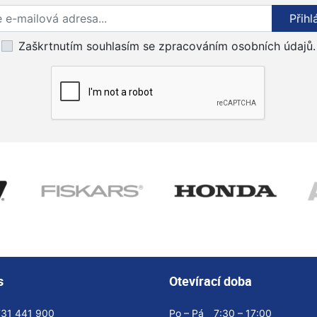
Přihlaste se k odběru novinek
Přihl
Zaškrtnutím souhlasím se zpracováním osobních údajů.
s
Otevírací doba
731 441 900
Po – Pá
7:30 – 17:00