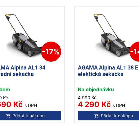
-17%
-
MA Alpina AL1 34
AGAMA Alpina AL1 38 E
radní sekačka
elektická sekačka
adem
Na objednávku
0 Kč
4 990 Kč
690 Kč
4 290 Kč
s DPH
s DPH
Přidat k nákupu
Přidat k nákupu