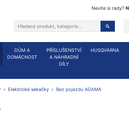
Nevíte si rady?
N
Prohledat web
Hledaný p
DŮM A
PŘÍSLUŠENSTVÍ
HUSQVARNA
DOMÁCNOST
A NÁHRADNÍ
DÍLY
y
Elektrické sekačky
Bez pojezdu AGAMA
A