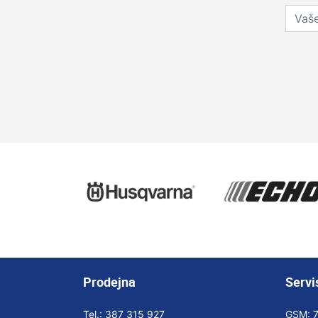
Prodejna
Servi
Tel.:
387 315 927
GSM: