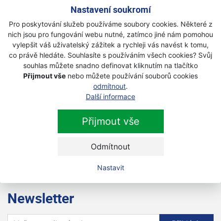
Nastavení soukromí
Na objednávku
Pro poskytování služeb používáme soubory cookies. Některé z
3 190 Kč
3 029 Kč
nich jsou pro fungování webu nutné, zatímco jiné nám pomohou
s DPH
vylepšit váš uživatelský zážitek a rychleji vás navést k tomu,
co právě hledáte. Souhlasíte s používáním všech cookies? Svůj
souhlas můžete snadno definovat kliknutím na tlačítko
GARDENA 400 C Comfort 4022-20
Přijmout vše
nebo můžete používání souborů cookies
vřetenová sekačka
odmítnout
.
Akce
Další informace
Na objednávku
Přijmout vše
4 420 Kč
4 199 Kč
s DPH
Odmítnout
Nastavit
Newsletter
Přihlaste se k odběru novinek