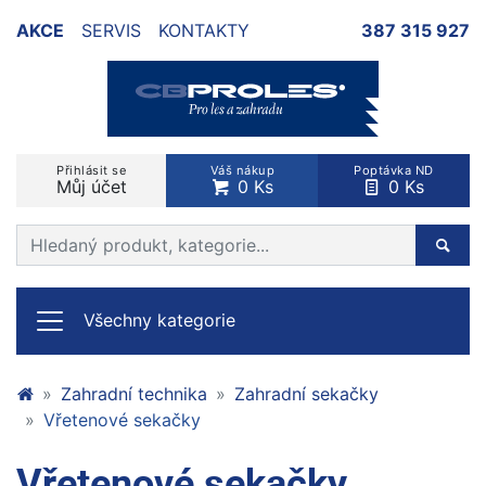
AKCE
SERVIS
KONTAKTY
387 315 927
Přihlásit se
Váš nákup
Poptávka ND
Můj účet
0 Ks
0 Ks
Prohledat web
Hleda
Všechny kategorie
Zahradní technika
Zahradní sekačky
Vřetenové sekačky
Vřetenové sekačky