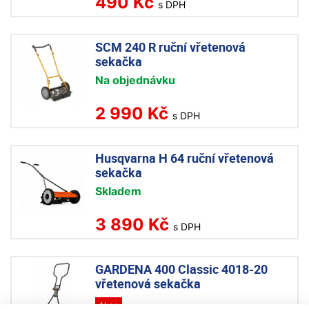
490 Kč
s DPH
SCM 240 R ruční vřetenová
sekačka
Na objednávku
2 990 Kč
s DPH
Husqvarna H 64 ruční vřetenová
sekačka
Skladem
3 890 Kč
s DPH
GARDENA 400 Classic 4018-20
vřetenová sekačka
Akce