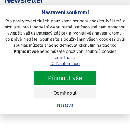
Nastavení soukromí
Přihlaste se k odběru novinek
Přihlásit
Pro poskytování služeb používáme soubory cookies. Některé z
Zaškrtnutím souhlasím se zpracováním osobních
nich jsou pro fungování webu nutné, zatímco jiné nám pomohou
údajů.
vylepšit váš uživatelský zážitek a rychleji vás navést k tomu,
co právě hledáte. Souhlasíte s používáním všech cookies? Svůj
souhlas můžete snadno definovat kliknutím na tlačítko
Přijmout vše
nebo můžete používání souborů cookies
odmítnout
.
Další informace
Přijmout vše
Odmítnout
Nastavit