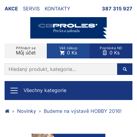
AKCE
SERVIS
KONTAKTY
387 315 927
Přihlásit se
Váš nákup
Poptávka ND
Můj účet
0 Ks
0 Ks
Prohledat web
Hleda
Všechny kategorie
Novinky
Budeme na výstavě HOBBY 2016!