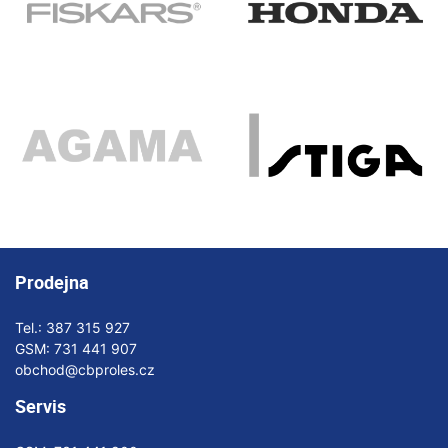
Prodejna
Tel.:
387 315 927
GSM:
731 441 907
obchod@cbproles.cz
Servis