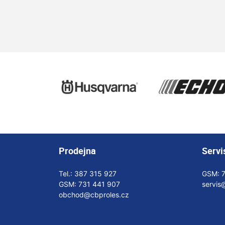
Prodejna
Servi
Tel.:
387 315 927
GSM:
GSM:
731 441 907
servis
obchod@cbproles.cz