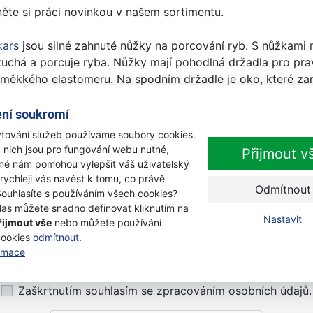
ěte si práci novinkou v našem sortimentu.
kars
jsou silné zahnuté nůžky na porcování ryb. S nůžkami 
uchá a porcuje ryba. Nůžky mají pohodlná držadla pro prav
z měkkého elastomeru. Na spodním držadle je oko, které za
zámek pro bezpečné přenášení. Dále mají ergonomicky tvar
rstům dostatečnou oporu. Díky tomu nedochází k otlakům 
ní soukromí
á. Délka nůžek je 22 cm, hmotnost 164 g. Tento výrobek lz
tování služeb používáme soubory cookies.
 nich jsou pro fungování webu nutné,
Přijmout v
iné nám pomohou vylepšit váš uživatelský
 rychleji vás navést k tomu, co právě
Odmítnout
Souhlasíte s používáním všech cookies?
las můžete snadno definovat kliknutím na
Nastavit
Newsletter
řijmout vše
nebo můžete používání
cookies
odmítnout
.
ormace
Přihlaste se k odběru novinek
Přihl
Zaškrtnutím souhlasím se zpracováním osobních údajů.