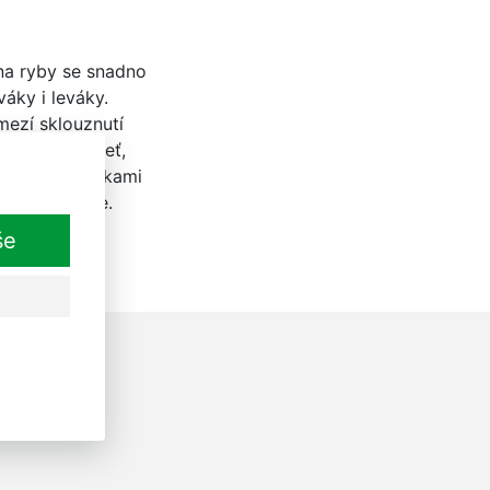
na ryby se snadno
áky i leváky.
mezí sklouznutí
ovanou rukojeť,
a práce s nůžkami
e mýt v myčce.
še
ásit