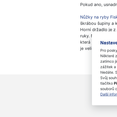
Pokud ano, usnadn
Nůžky na ryby Fis
škrábou šupiny a k
Horní držadlo je 
ruky. Nůžky mají 
která poskytuje p
Nastave
je velice pohodln
Pro posky
Některé z
zatímco j
zážitek a
hledáte. 
Svůj souh
tlačítko
P
souborů 
Další inf