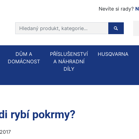
Nevíte si rady?
N
Prohledat web
Hledaný p
DŮM A
PŘÍSLUŠENSTVÍ
HUSQVARNA
DOMÁCNOST
A NÁHRADNÍ
DÍLY
ádi rybí pokrmy?
 2017