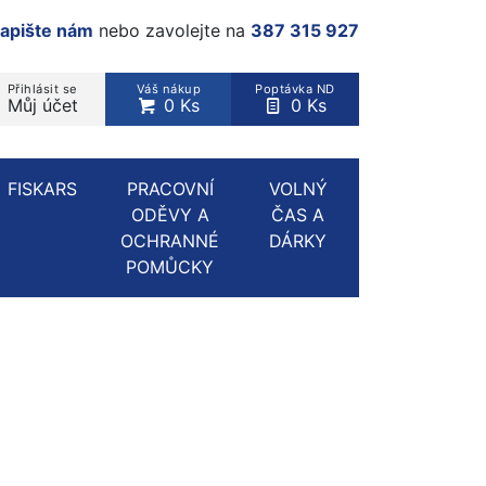
apište nám
nebo zavolejte na
387 315 927
Přihlásit se
Váš nákup
Poptávka ND
Můj účet
0 Ks
0 Ks
rodukt, kategorie...
FISKARS
PRACOVNÍ
VOLNÝ
ODĚVY A
ČAS A
OCHRANNÉ
DÁRKY
POMŮCKY