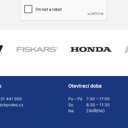
s
Otevírací doba
731 441 900
Po – Pá
7:30 – 17:00
@cbproles.cz
So
8:30 – 11:30
Ne
ZAVŘENO