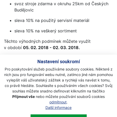
svoz stroje zdarma v okruhu 25km od Českých
Budějovic
sleva 10% na použitý servisní materiál
sleva 10% na veškerý sortiment
Těchto výhodných podmínek můžete využít
v období
05. 02. 2018 - 02. 03. 2018.
V případě zájmu nás kontaktujte na
Nastavení soukromí
servis@cbproles.cz
nebo na tel: 731441900
Pro poskytování služeb používáme soubory cookies. Některé z
Budeme se těšit na Vaši návštěvu či zprávu.
nich jsou pro fungování webu nutné, zatímco jiné nám pomohou
vylepšit váš uživatelský zážitek a rychleji vás navést k tomu,
co právě hledáte. Souhlasíte s používáním všech cookies? Svůj
souhlas můžete snadno definovat kliknutím na tlačítko
Přijmout vše
nebo můžete používání souborů cookies
Newsletter
odmítnout
.
Další informace
Přihlaste se k odběru novinek
Přihlásit