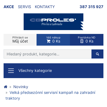
AKCE
SERVIS
KONTAKTY
387 315 927
Přihlásit se
Váš nákup
Poptávka ND
Můj účet
0 Ks
0 Ks
Prohledat web
Hleda
Všechny kategorie
Novinky
Velká předsezónní servisní kampaň na zahradní
traktory