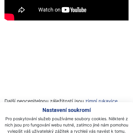
Další neocenitelnou záležitostí jsou
zimní rukavice
Fiskars
. Tyto rukavice jsou vybaveny protiskluzovou
Nastavení soukromí
vrstvou pro spolehlivý úchop nářadí a mají velmi
Pro poskytování služeb používáme soubory cookies. Některé z
příjemnou, hřejivou fleecovou podšívku.
nich jsou pro fungování webu nutné, zatímco jiné nám pomohou
Softshell technologie zajišťuje vysokou odolnost vůči
vylepšit váš uživatelský zážitek a rychleji vás navést k tomu,