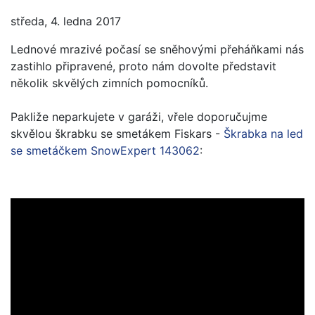
středa, 4. ledna 2017
Lednové mrazivé počasí se sněhovými přeháňkami nás
zastihlo připravené, proto nám dovolte představit
několik skvělých zimních pomocníků.
Pakliže neparkujete v garáži, vřele doporučujme
skvělou škrabku se smetákem Fiskars -
Škrabka na led
se smetáčkem SnowExpert 143062
: