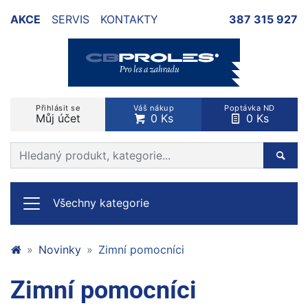
AKCE
SERVIS
KONTAKTY
387 315 927
Přihlásit se
Váš nákup
Poptávka ND
Můj účet
0 Ks
0 Ks
Prohledat web
Hleda
Všechny kategorie
Novinky
Zimní pomocníci
Zimní pomocníci