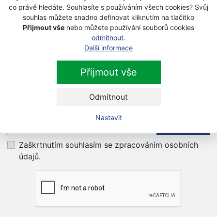
vodě a současně dostatečnou prodyšnost i při
co právě hledáte. Souhlasíte s používáním všech cookies? Svůj
namáhavé práci.
souhlas můžete snadno definovat kliknutím na tlačítko
Přijmout vše
nebo můžete používání souborů cookies
odmítnout
.
Vybírat můžete i z pravidelné akční nabídky.
Akce od
Další informace
4.1 do 17.1.2017
Přijmout vše
Newsletter
Odmítnout
Nastavit
Přihlaste se k odběru novinek
Přihlásit
Zaškrtnutím souhlasím se zpracováním osobních
údajů.