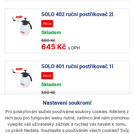
SOLO 402 ruční postřikovač 2l
Akce
Skladem
680 Kč
645 Kč
s DPH
SOLO 401 ruční postřikovač 1l
Akce
Skladem
590 Kč
550 Kč
s DPH
Nastavení soukromí
Pro poskytování služeb používáme soubory cookies. Některé z
SOLO 212 Classic ruční
nich jsou pro fungování webu nutné, zatímco jiné nám pomohou
postřikovač 7l
vylepšit váš uživatelský zážitek a rychleji vás navést k tomu,
co právě hledáte. Souhlasíte s používáním všech cookies? Svůj
Akce