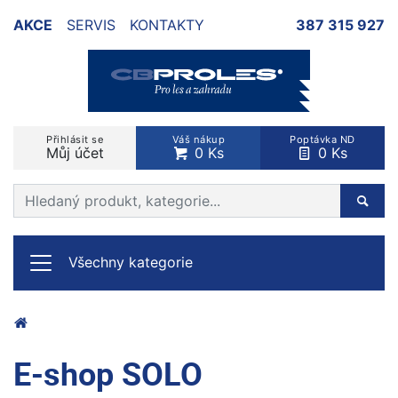
AKCE
SERVIS
KONTAKTY
387 315 927
Přihlásit se
Váš nákup
Poptávka ND
Můj účet
0 Ks
0 Ks
Prohledat web
Hleda
Všechny kategorie
E-shop SOLO