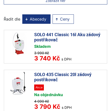
Zobrazit filtr
Řadit dle
Abecedy
Ceny
SOLO 441 Classic 16l Aku zádový
postřikovač
Skladem
3 990 Kč
3 740 Kč
s DPH
SOLO 435 Classic 20l zádový
postřikovač
Akce
Na objednávku
4 090 Kč
3 790 Kč
s DPH