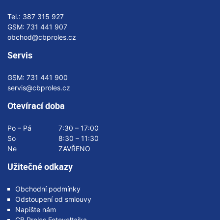
Tel.:
387 315 927
GSM:
731 441 907
obchod@cbproles.cz
Servis
GSM:
731 441 900
servis@cbproles.cz
Otevírací doba
Po – Pá
7:30 – 17:00
So
8:30 – 11:30
Ne
ZAVŘENO
Užitečné odkazy
Obchodní podmínky
Odstoupení od smlouvy
Napište nám
CB Proles Fotovoltaika