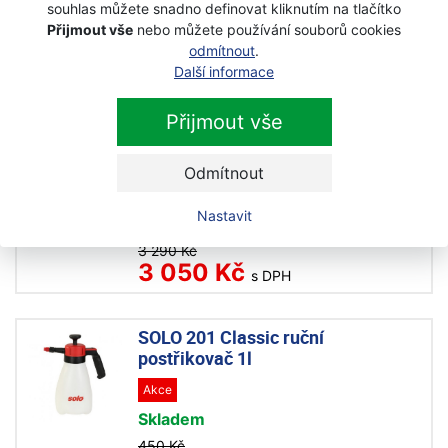
souhlas můžete snadno definovat kliknutím na tlačítko
Na objednávku
Přijmout vše
nebo můžete používání souborů cookies
odmítnout
.
990 Kč
Další informace
980 Kč
s DPH
Přijmout vše
SOLO 206 EAZY Ruční aku
postřikovač
Odmítnout
Akce
Nastavit
Skladem
3 290 Kč
3 050 Kč
s DPH
SOLO 201 Classic ruční
postřikovač 1l
Akce
Skladem
450 Kč