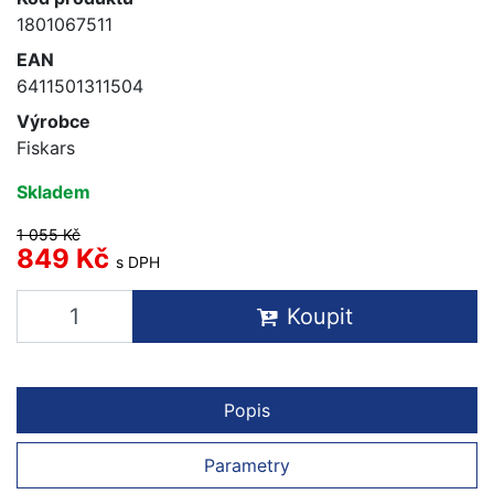
1801067511
EAN
6411501311504
Výrobce
Fiskars
Skladem
1 055 Kč
849 Kč
s DPH
Koupit
Popis
Parametry