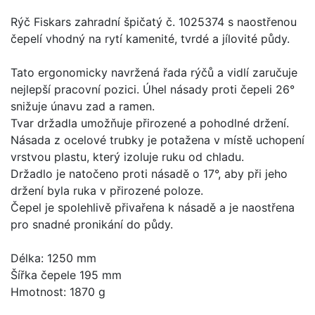
Rýč Fiskars zahradní špičatý č. 1025374 s naostřenou
čepelí vhodný na rytí kamenité, tvrdé a jílovité půdy.
Tato ergonomicky navržená řada rýčů a vidlí zaručuje
nejlepší pracovní pozici. Úhel násady proti čepeli 26°
snižuje únavu zad a ramen.
Tvar držadla umožňuje přirozené a pohodlné držení.
Násada z ocelové trubky je potažena v místě uchopení
vrstvou plastu, který izoluje ruku od chladu.
Držadlo je natočeno proti násadě o 17°, aby při jeho
držení byla ruka v přirozené poloze.
Čepel je spolehlivě přivařena k násadě a je naostřena
pro snadné pronikání do půdy.
Délka: 1250 mm
Šířka čepele 195 mm
Hmotnost: 1870 g