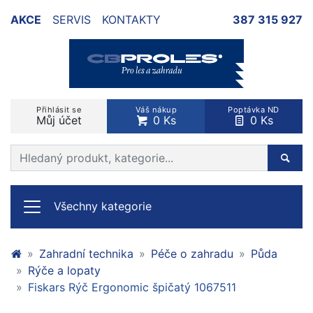
AKCE
SERVIS
KONTAKTY
387 315 927
Přihlásit se
Váš nákup
Poptávka ND
Můj účet
0 Ks
0 Ks
Prohledat web
Hleda
Všechny kategorie
Zahradní technika
Péče o zahradu
Půda
Rýče a lopaty
Fiskars Rýč Ergonomic špičatý 1067511