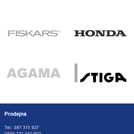
Prodejna
Tel.:
387 315 927
GSM:
731 441 907