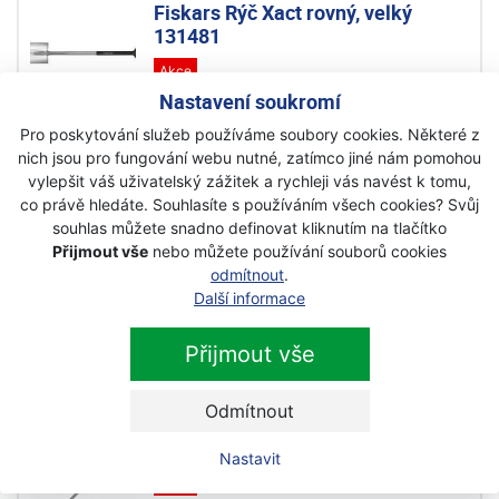
Fiskars Rýč Xact rovný, velký
131481
Akce
Nastavení soukromí
Skladem
1 500 Kč
Pro poskytování služeb používáme soubory cookies. Některé z
1 280 Kč
nich jsou pro fungování webu nutné, zatímco jiné nám pomohou
s DPH
vylepšit váš uživatelský zážitek a rychleji vás navést k tomu,
co právě hledáte. Souhlasíte s používáním všech cookies? Svůj
Fiskars Rýč Xact rovný, střední
souhlas můžete snadno definovat kliknutím na tlačítko
131480
Přijmout vše
nebo můžete používání souborů cookies
odmítnout
.
Akce
Další informace
Na objednávku
Přijmout vše
1 190 Kč
989 Kč
s DPH
Odmítnout
Fiskars Lopata Xact velká 132480
Nastavit
Akce