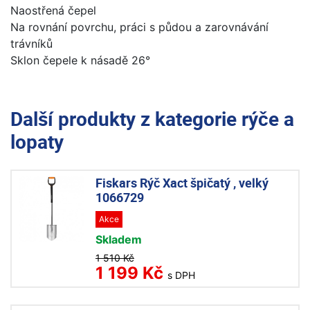
Naostřená čepel
Na rovnání povrchu, práci s půdou a zarovnávání
trávníků
Sklon čepele k násadě 26°
Další produkty z kategorie
rýče a
lopaty
Fiskars Rýč Xact špičatý , velký
1066729
Akce
Skladem
1 510 Kč
1 199 Kč
s DPH