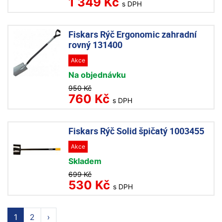
1 349 Kč
s DPH
Fiskars Rýč Ergonomic zahradní
rovný 131400
Akce
Na objednávku
950 Kč
760 Kč
s DPH
Fiskars Rýč Solid špičatý 1003455
Akce
Skladem
699 Kč
530 Kč
s DPH
1
2
›