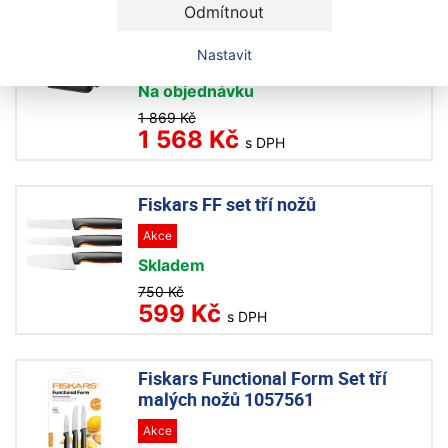
Fiskars FF Plastový blok s pěti noži
Odmítnout
1057554
Nastavit
Novinka
Akce
Na objednávku
1 869 Kč
1 568 Kč
s DPH
Fiskars FF set tří nožů
Akce
Skladem
750 Kč
599 Kč
s DPH
Fiskars Functional Form Set tří
malých nožů 1057561
Akce