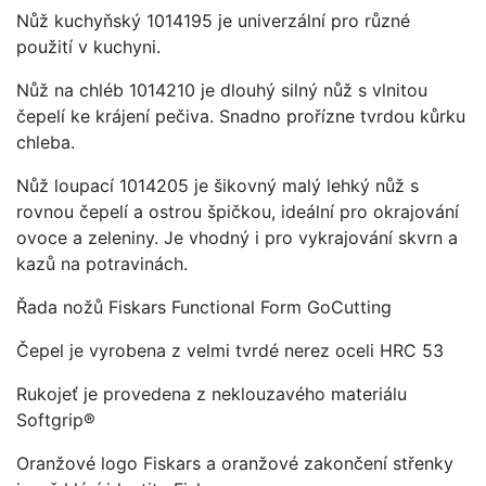
Nůž kuchyňský 1014195 je univerzální pro různé
použití v kuchyni.
Nůž na chléb 1014210 je dlouhý silný nůž s vlnitou
čepelí ke krájení pečiva. Snadno prořízne tvrdou kůrku
chleba.
Nůž loupací 1014205 je šikovný malý lehký nůž s
rovnou čepelí a ostrou špičkou, ideální pro okrajování
ovoce a zeleniny. Je vhodný i pro vykrajování skvrn a
kazů na potravinách.
Řada nožů Fiskars Functional Form GoCutting
Čepel je vyrobena z velmi tvrdé nerez oceli HRC 53
Rukojeť je provedena z neklouzavého materiálu
Softgrip®
Oranžové logo Fiskars a oranžové zakončení střenky