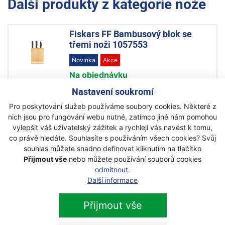
Další produkty z kategorie
nože
Fiskars FF Bambusový blok se
třemi noži 1057553
Novinka
Akce
Na objednávku
1 869 Kč
Nastavení soukromí
1 298 Kč
s DPH
Pro poskytování služeb používáme soubory cookies. Některé z
nich jsou pro fungování webu nutné, zatímco jiné nám pomohou
vylepšit váš uživatelský zážitek a rychleji vás navést k tomu,
Fiskars FF Bambusový blok s pěti
co právě hledáte. Souhlasíte s používáním všech cookies? Svůj
noži 1057552
souhlas můžete snadno definovat kliknutím na tlačítko
Novinka
Akce
Přijmout vše
nebo můžete používání souborů cookies
odmítnout
.
Na objednávku
Další informace
2 540 Kč
1 699 Kč
s DPH
Přijmout vše