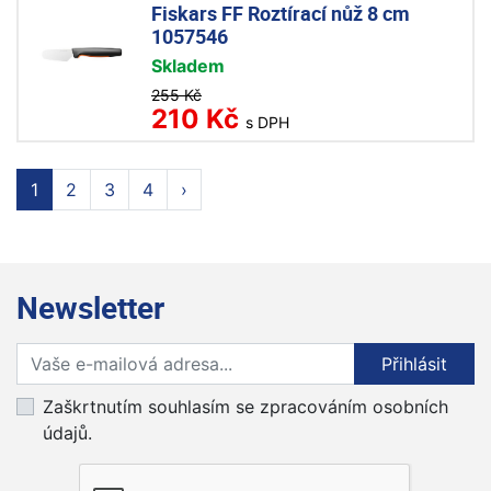
Fiskars FF Roztírací nůž 8 cm
1057546
Skladem
255 Kč
210 Kč
s DPH
1
2
3
4
›
Newsletter
Přihlaste se k odběru novinek
Přihlásit
Zaškrtnutím souhlasím se zpracováním osobních
údajů.