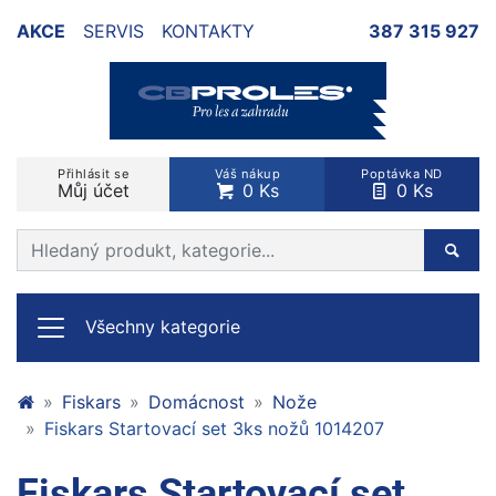
AKCE
SERVIS
KONTAKTY
387 315 927
Přihlásit se
Váš nákup
Poptávka ND
Můj účet
0 Ks
0 Ks
Prohledat web
Hleda
Všechny kategorie
Fiskars
Domácnost
Nože
Fiskars Startovací set 3ks nožů 1014207
Fiskars Startovací set