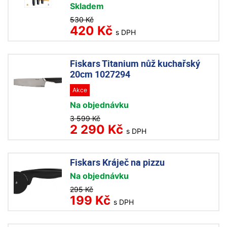
Skladem
530 Kč
420 Kč
s DPH
Fiskars Titanium nůž kuchařský
20cm 1027294
Akce
Na objednávku
3 599 Kč
2 290 Kč
s DPH
Fiskars Kráječ na pizzu
Na objednávku
295 Kč
199 Kč
s DPH