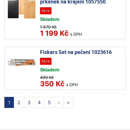
prkének na krájení 1057550
Akce
Skladem
1 570 Kč
1 199 Kč
s DPH
Fiskars Set na pečení 1023616
Akce
Skladem
499 Kč
350 Kč
s DPH
1
2
3
4
5
›
»