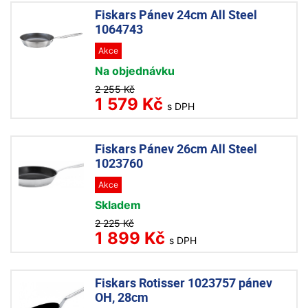
Fiskars Pánev 24cm All Steel
1064743
Akce
Na objednávku
2 255 Kč
1 579 Kč
s DPH
Fiskars Pánev 26cm All Steel
1023760
Akce
Skladem
2 225 Kč
1 899 Kč
s DPH
Fiskars Rotisser 1023757 pánev
OH, 28cm