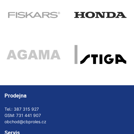
Prodejna
Tel.:
387 315 927
GSM:
731 441 907
obchod@cbproles.cz
Servis