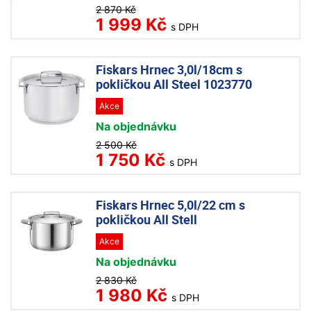
2 870 Kč
1 999 Kč
s DPH
Fiskars Hrnec 3,0l/18cm s
pokličkou All Steel 1023770
Akce
Na objednávku
2 500 Kč
1 750 Kč
s DPH
Fiskars Hrnec 5,0l/22 cm s
pokličkou All Stell
Akce
Na objednávku
2 830 Kč
1 980 Kč
s DPH