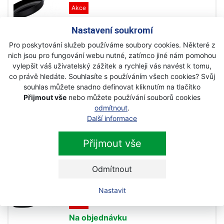
Akce
Na objednávku
Nastavení soukromí
3 340 Kč
2 399 Kč
Pro poskytování služeb používáme soubory cookies. Některé z
s DPH
nich jsou pro fungování webu nutné, zatímco jiné nám pomohou
vylepšit váš uživatelský zážitek a rychleji vás navést k tomu,
co právě hledáte. Souhlasíte s používáním všech cookies? Svůj
Fiskars Pánev 28cm All Steel
souhlas můžete snadno definovat kliknutím na tlačítko
1023761
Přijmout vše
nebo můžete používání souborů cookies
Akce
odmítnout
.
Další informace
Na objednávku
2 380 Kč
2 025 Kč
Přijmout vše
s DPH
Odmítnout
Fiskars Rendlík 24 cm s poklicí
Rotisser 1023751
Nastavit
Akce
Na objednávku