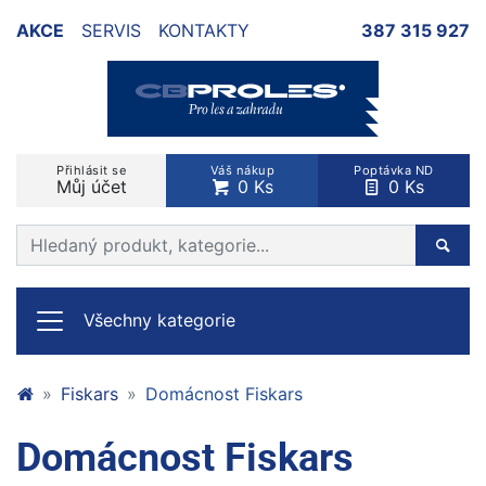
AKCE
SERVIS
KONTAKTY
387 315 927
Přihlásit se
Váš nákup
Poptávka ND
Můj účet
0 Ks
0 Ks
Prohledat web
Hleda
Všechny kategorie
Fiskars
Domácnost Fiskars
Domácnost Fiskars