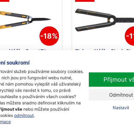
-18%
-
kars Nůžky SmartFit na
Fiskars Nůžky SingleSte
 plot, teleskopické
živý plot, vlnité ostří HS
ní soukromí
800
114730
tování služeb používáme soubory cookies.
objednávku
Skladem
 nich jsou pro fungování webu nutné,
Přijmout v
0 Kč
889 Kč
iné nám pomohou vylepšit váš uživatelský
220 Kč
789 Kč
s DPH
s DPH
 rychleji vás navést k tomu, co právě
Odmítnout
Souhlasíte s používáním všech cookies?
Přidat k nákupu
Přidat k nákupu
las můžete snadno definovat kliknutím na
Nastavit
řijmout vše
nebo můžete používání
cookies
odmítnout
.
ormace