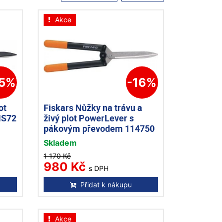
Akce
25%
-16%
ot
Fiskars Nůžky na trávu a
HS72
živý plot PowerLever s
pákovým převodem 114750
Skladem
1 170 Kč
980 Kč
s DPH
Přidat k nákupu
Akce