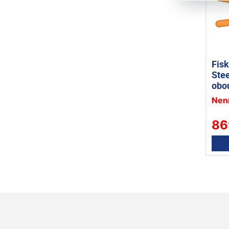
Fis
Stee
obo
114
Nen
86