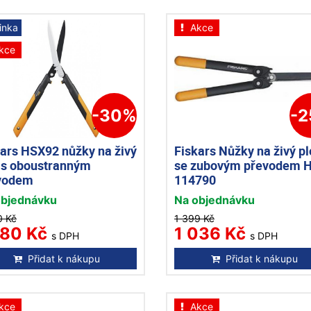
inka
Akce
kce
-30%
-
kars HSX92 nůžky na živý
Fiskars Nůžky na živý pl
t s oboustranným
se zubovým převodem 
vodem
114790
objednávku
Na objednávku
0 Kč
1 399 Kč
280 Kč
1 036 Kč
s DPH
s DPH
Přidat k nákupu
Přidat k nákupu
kce
Akce