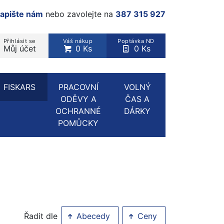
apište nám
nebo zavolejte na
387 315 927
Přihlásit se
Váš nákup
Poptávka ND
Můj účet
0 Ks
0 Ks
rodukt, kategorie...
FISKARS
PRACOVNÍ
VOLNÝ
ODĚVY A
ČAS A
OCHRANNÉ
DÁRKY
POMŮCKY
Řadit dle
Abecedy
Ceny