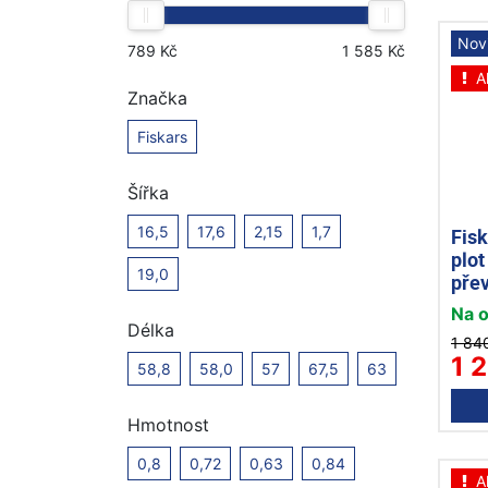
Nov
A
Značka
Fiskars
Šířka
16,5
17,6
2,15
1,7
Fis
plo
19,0
pře
Na 
Délka
1 84
1 
58,8
58,0
57
67,5
63
Hmotnost
0,8
0,72
0,63
0,84
A