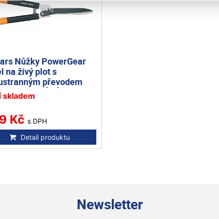
kars Nůžky PowerGear
l na živý plot s
ustranným převodem
770 NEDODÁVÁ SE
í skladem
9 Kč
s DPH
Detail produktu
Newsletter