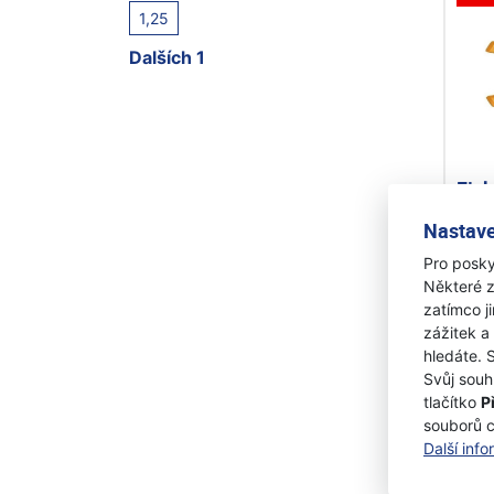
1,25
Dalších 1
Fis
živý
Nastave
114
Pro posky
Na 
Některé z
1 49
zatímco j
1 
zážitek a
hledáte. 
Svůj souh
tlačítko
P
souborů 
Další inf