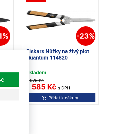
11%
-23%
p na
Fiskars Nůžky na živý plot
22
Quantum 114820
Skladem
še
2 075 Kč
1 585 Kč
s DPH
Přidat k nákupu