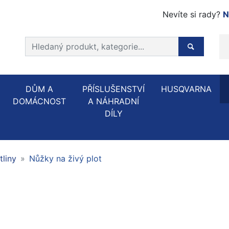
Nevíte si rady?
N
Prohledat web
Hledaný p
DŮM A
PŘÍSLUŠENSTVÍ
HUSQVARNA
DOMÁCNOST
A NÁHRADNÍ
DÍLY
tliny
Nůžky na živý plot