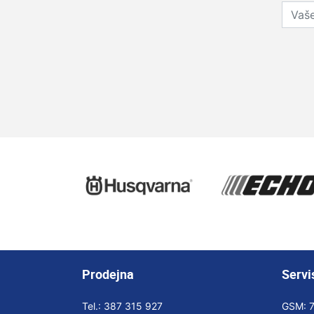
Prodejna
Servi
Tel.:
387 315 927
GSM: