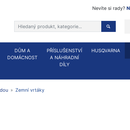
Nevíte si rady?
N
Prohledat web
Hledaný p
DŮM A
PŘÍSLUŠENSTVÍ
HUSQVARNA
DOMÁCNOST
A NÁHRADNÍ
DÍLY
ůdou
Zemní vrtáky