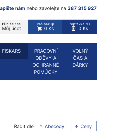
apište nám
nebo zavolejte na
387 315 927
Přihlásit se
Váš nákup
Poptávka ND
Můj účet
0 Ks
0 Ks
rodukt, kategorie...
FISKARS
PRACOVNÍ
VOLNÝ
ODĚVY A
ČAS A
OCHRANNÉ
DÁRKY
POMŮCKY
Řadit dle
Abecedy
Ceny