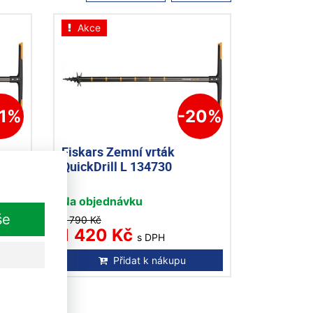
Akce
21%
-20%
Fiskars Zemní vrták
QuickDrill L 134730
Na objednávku
še
1 790 Kč
1 420 Kč
s DPH
Přidat k nákupu