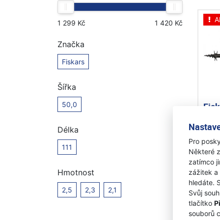
A
Značka
Fiskars
Šířka
50,0
Fis
Quic
Nastave
Délka
Na 
Pro posky
111
Některé z
1 50
zatímco j
1 
Hmotnost
zážitek a
hledáte. 
2,5
2,3
2,1
Svůj souh
tlačítko
P
souborů 