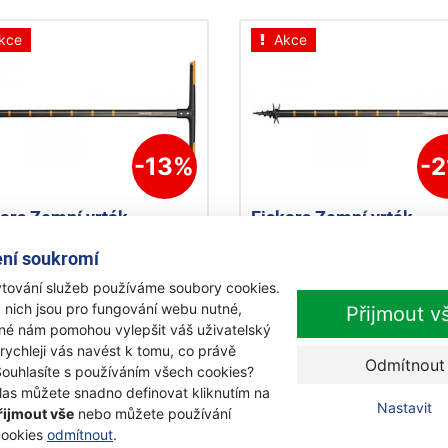
kce
Akce
-13%
-
kars Zemní vrták
Fiskars Zemní vrták
kDrill S 134710
QuickDrill M 134720
ní soukromí
objednávku
Skladem
tování služeb používáme soubory cookies.
 nich jsou pro fungování webu nutné,
Přijmout v
0 Kč
1 660 Kč
iné nám pomohou vylepšit váš uživatelský
299 Kč
1 299 Kč
s DPH
s DPH
 rychleji vás navést k tomu, co právě
Odmítnout
Souhlasíte s používáním všech cookies?
Přidat k nákupu
Přidat k nákupu
las můžete snadno definovat kliknutím na
Nastavit
řijmout vše
nebo můžete používání
cookies
odmítnout
.