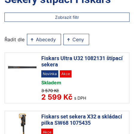
Zobrazit filtr
Řadit dle
Abecedy
Ceny
Fiskars Ultra U32 1082131 štípací
sekera
Novinka
Akce
Skladem
3 570 Kč
2 599 Kč
s DPH
Fiskars set sekera X32 a skládací
pilka SW68 1075435
Akce