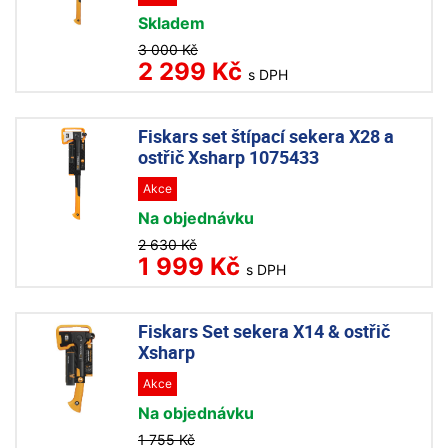
Skladem
3 000 Kč
2 299 Kč
s DPH
Fiskars set štípací sekera X28 a
ostřič Xsharp 1075433
Akce
Na objednávku
2 630 Kč
1 999 Kč
s DPH
Fiskars Set sekera X14 & ostřič
Xsharp
Akce
Na objednávku
1 755 Kč