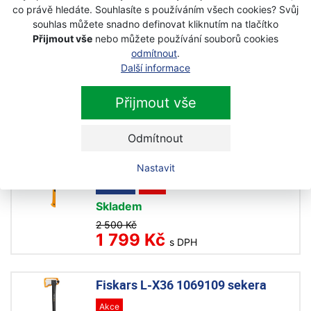
co právě hledáte. Souhlasíte s používáním všech cookies? Svůj
Fiskars M-X28 štípací sekera
souhlas můžete snadno definovat kliknutím na tlačítko
1069107
Přijmout vše
nebo můžete používání souborů cookies
Novinka
Akce
odmítnout
.
Další informace
Skladem
2 380 Kč
Přijmout vše
1 699 Kč
s DPH
Odmítnout
Fiskars L-X32 štípací sekera
1069108
Nastavit
Novinka
Akce
Skladem
2 500 Kč
1 799 Kč
s DPH
Fiskars L-X36 1069109 sekera
Akce