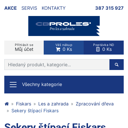
AKCE
SERVIS
KONTAKTY
387 315 927
Přihlásit se
Váš nákup
Poptávka ND
Můj účet
0 Ks
0 Ks
Prohledat web
Hleda
Všechny kategorie
Fiskars
Les a zahrada
Zpracování dřeva
Sekery štípací Fiskars
Sekery štípací Fiskars