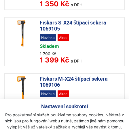
1 350 Kč
s DPH
Fiskars S-X24 štípací sekera
1069105
Novinka
Akce
Skladem
1 790 Kč
1 399 Kč
s DPH
Fiskars M-X24 štípací sekera
1069106
Novinka
Akce
Skladem
Nastavení soukromí
2 240 Kč
1 599 Kč
Pro poskytování služeb používáme soubory cookies. Některé z
s DPH
nich jsou pro fungování webu nutné, zatímco jiné nám pomohou
vylepšit váš uživatelský zážitek a rychleji vás navést k tomu,