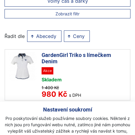
Volný čas a dárky
Zobrazit filtr
Řadit dle
Abecedy
Ceny
GardenGirl Triko s límečkem
Denim
Akce
Skladem
1 400 Kč
980 Kč
s DPH
Nastavení soukromí
GardenGirl Praktický béžový
Pro poskytování služeb používáme soubory cookies. Některé z
opasek
nich jsou pro fungování webu nutné, zatímco jiné nám pomohou
Akce
vylepšit váš uživatelský zážitek a rychleji vás navést k tomu,