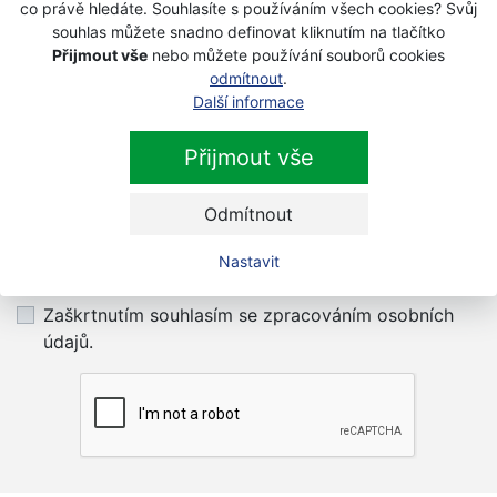
co právě hledáte. Souhlasíte s používáním všech cookies? Svůj
Na objednávku
souhlas můžete snadno definovat kliknutím na tlačítko
830 Kč
Přijmout vše
nebo můžete používání souborů cookies
664 Kč
s DPH
odmítnout
.
Další informace
Přijmout vše
Newsletter
Odmítnout
Nastavit
Přihlaste se k odběru novinek
Přihlásit
Zaškrtnutím souhlasím se zpracováním osobních
údajů.