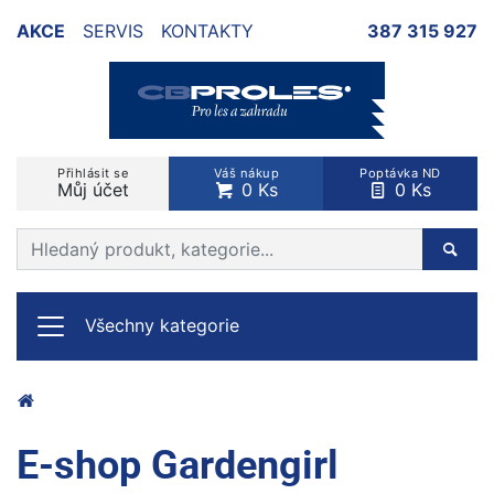
AKCE
SERVIS
KONTAKTY
387 315 927
Přihlásit se
Váš nákup
Poptávka ND
Můj účet
0 Ks
0 Ks
Prohledat web
Hleda
Všechny kategorie
E-shop Gardengirl