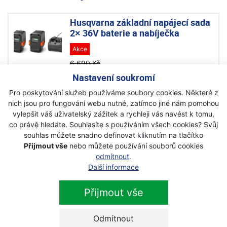
Husqvarna základní napájecí sada
2× 36V baterie a nabíječka
Akce
6 690 Kč
6 099 Kč
Nastavení soukromí
s DPH
Pro poskytování služeb používáme soubory cookies. Některé z
nich jsou pro fungování webu nutné, zatímco jiné nám pomohou
Husqvarna Aspire™ P4A 18-B72
vylepšit váš uživatelský zážitek a rychleji vás navést k tomu,
Power Plus akumulátor
co právě hledáte. Souhlasíte s používáním všech cookies? Svůj
Akce
souhlas můžete snadno definovat kliknutím na tlačítko
Přijmout vše
nebo můžete používání souborů cookies
Na objednávku
odmítnout
.
2 290 Kč
Další informace
2 100 Kč
s DPH
Přijmout vše
Husqvarna 40-B540X akumulátor
Odmítnout
Akce