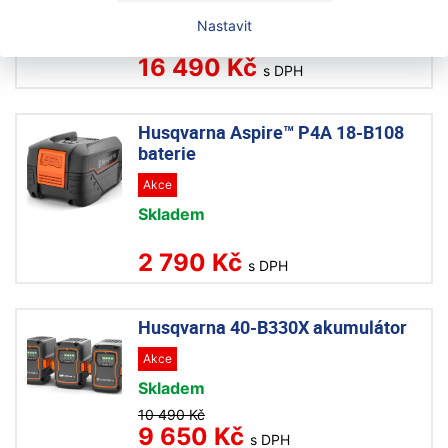
Na objednávku
Nastavit
16 490 Kč
s DPH
Husqvarna Aspire™ P4A 18-B108
baterie
Akce
Skladem
2 790 Kč
s DPH
Husqvarna 40-B330X akumulátor
Akce
Skladem
10 490 Kč
9 650 Kč
s DPH