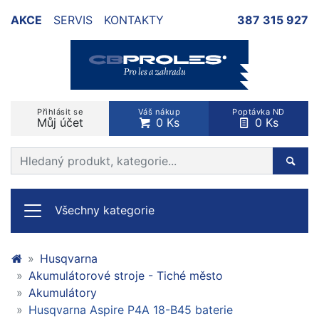
AKCE
SERVIS
KONTAKTY
387 315 927
Přihlásit se
Váš nákup
Poptávka ND
Můj účet
0 Ks
0 Ks
Prohledat web
Hleda
Všechny kategorie
Husqvarna
Akumulátorové stroje - Tiché město
Akumulátory
Husqvarna Aspire P4A 18-B45 baterie