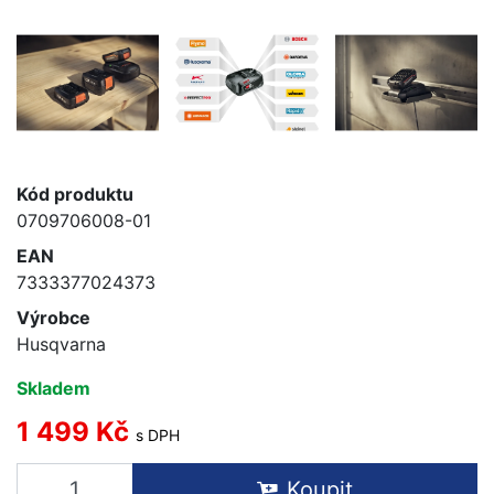
Kód produktu
0709706008-01
EAN
7333377024373
Výrobce
Husqvarna
Skladem
1 499 Kč
s DPH
Koupit